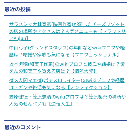
最近の投稿
サラメシで大林宣彦(映画作家)が愛したチーズリゾット
の店の場所やアクセスは？人気メニューも【トラットリ
アAnjun】
中山弓子(グランドスタッフ)の年齢などwikiプロフや経
歴は？結婚や家族も気になる【プロフェッショナル】
坂本紫穗(和菓子作家)のwikiプロフと彼氏や結婚は？紫
をんの和菓子や買える店は？【情熱大陸】
ダメ人間マエダ(パチスロライター)のwikiプロフや経歴
は？ガンや終活も気になる【ノンフィクション】
笠原健徳・笠原忠清のwikiプロフは？笠原製菓の場所や
人気のせんべいも【逆転人生】
最近のコメント