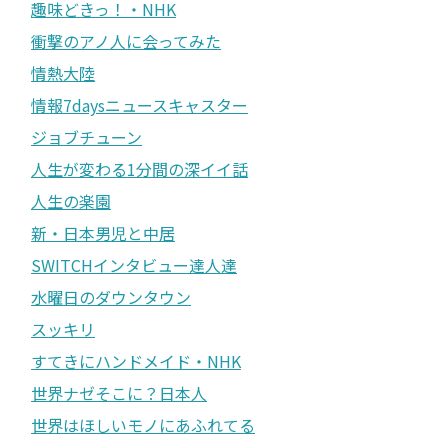
趣味どきっ！・NHK
衝撃のアノ人に会ってみた
情熱大陸
情報7daysニュースキャスター
ジョブチューン
人生が変わる1分間の深イイ話
人生の楽園
新・日本男児と中居
SWITCHインタビュー達人達
水曜日のダウンタウン
スッキリ
すてきにハンドメイド・NHK
世界ナゼそこに？日本人
世界はほしいモノにあふれてる