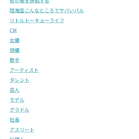
夜の巷を徘徊する
陸海空こんなところでヤバいバル
リトルトーキョーライフ
CM
女優
俳優
歌手
アーティスト
タレント
芸人
モデル
グラドル
社長
アスリート