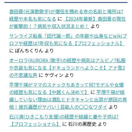
香田晋(元演歌歌手)が僧侶を務める寺の名前と場所は?
経歴や本名も気になる
に
【2024年最新】香田晋の現在
が衝撃的！？病気や収入状況まとめ！
より
サンライズ船長「田代誠一郎」の年齢や出身などwikiプ
ロフや経歴は?年収も気になる【プロフェッショナル】
に
ぽんちくりん
より
オーロラ(AURORA /歌手)の経歴や病気はアルビノ?私服
や衣装も気になる【ドキュランドへようこそ】アナ雪2
の不思議な声
に
ケヴィン
より
平塚千瑛がママのスナックちあきって何?モデルや女優
の経歴も気になる【中居くん決めて】
に
平塚千瑛が結
婚していない理由は酒乱とドタキャンと出禁が原因の真
相！彼氏遍歴がヤバい | 芸能人の〇〇なワダイ
より
石川清(ひきこもり支援)の経歴や結婚と妻や子供は?
【プロフェッショナル】
に
石川の黒歴史
より