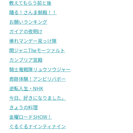
教えてもらう前と後
踊る！さんま御殿！！
お願いランキング
ガイアの夜明け
帰れマンデー見っけ隊
関ジャニTheモーツァルト
カンブリア宮殿
騎士竜戦隊リュウソウジャー
奇跡体験！アンビリバボー
逆転人生・NHK
今日、好きになりました。
きょうの料理
金曜ロードSHOW！
ぐるぐるナインティナイン