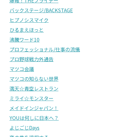
爆報！THEフライデー
バックステージ/BACKSTAGE
ヒプノシスマイク
ひるまえほっと
沸騰ワード10
プロフェッショナル/仕事の流儀
プロ野球戦力外通告
マツコ会議
マツコの知らない世界
満天☆青空レストラン
ミライ☆モンスター
メイドインジャパン！
YOUは何しに日本へ？
よじごじDays