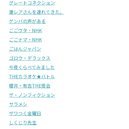
グレートコネクション
激レアさんを連れてきた。
ゲンバの声がある
ごごウタ・NHK
ごごナマ・NHK
ごはんジャパン
ゴロウ・デラックス
今夜くらべてみました
THEカラオケ★バトル
櫻井・有吉THE夜会
ザ・ノンフィクション
サラメシ
ザワつく金曜日
しくじり先生