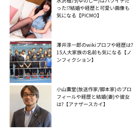
水沢柚乃(ゆのしー)はバツイチだ
った⁉︎結婚や経歴と可愛い画像も
気になる【PICMO】
澤井淳一郎のwikiプロフや経歴は?
15人大家族の名前も気になる【ノ
ンフィクション】
小山薫堂(放送作家/脚本家)のプロ
フィールや経歴と結婚(妻)や彼女
は?【アナザースカイ】