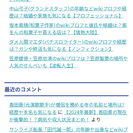
中山弓子(グランドスタッフ)の年齢などwikiプロフや経
歴は？結婚や家族も気になる【プロフェッショナル】
坂本紫穗(和菓子作家)のwikiプロフと彼氏や結婚は？紫
をんの和菓子や買える店は？【情熱大陸】
ダメ人間マエダ(パチスロライター)のwikiプロフや経歴
は？ガンや終活も気になる【ノンフィクション】
笠原健徳・笠原忠清のwikiプロフは？笠原製菓の場所や
人気のせんべいも【逆転人生】
最近のコメント
香田晋(元演歌歌手)が僧侶を務める寺の名前と場所は?
経歴や本名も気になる
に
【2024年最新】香田晋の現在
が衝撃的！？病気や収入状況まとめ！
より
サンライズ船長「田代誠一郎」の年齢や出身などwikiプ