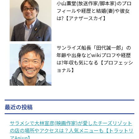
小山薫堂(放送作家/脚本家)のプロ
フィールや経歴と結婚(妻)や彼女
は?【アナザースカイ】
サンライズ船長「田代誠一郎」の
年齢や出身などwikiプロフや経歴
は?年収も気になる【プロフェッシ
ョナル】
最近の投稿
サラメシで大林宣彦(映画作家)が愛したチーズリゾット
の店の場所やアクセスは？人気メニューも【トラットリ
アAnjun】