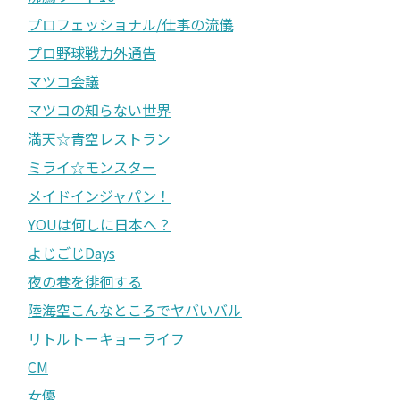
プロフェッショナル/仕事の流儀
プロ野球戦力外通告
マツコ会議
マツコの知らない世界
満天☆青空レストラン
ミライ☆モンスター
メイドインジャパン！
YOUは何しに日本へ？
よじごじDays
夜の巷を徘徊する
陸海空こんなところでヤバいバル
リトルトーキョーライフ
CM
女優