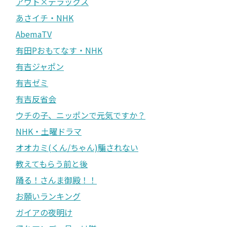
アウト×デラックス
あさイチ・NHK
AbemaTV
有田Pおもてなす・NHK
有吉ジャポン
有吉ゼミ
有吉反省会
ウチの子、ニッポンで元気ですか？
NHK・土曜ドラマ
オオカミ(くん/ちゃん)騙されない
教えてもらう前と後
踊る！さんま御殿！！
お願いランキング
ガイアの夜明け