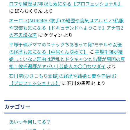
ロフや経歴は?年収も気になる【プロフェッショナル】
に
ぽんちくりん
より
オーロラ(AURORA /歌手)の経歴や病気はアルビノ?私服
や衣装も気になる【ドキュランドへようこそ】アナ雪2
の不思議な声
に
ケヴィン
より
平塚千瑛がママのスナックちあきって何?モデルや女優
の経歴も気になる【中居くん決めて】
に
平塚千瑛が結
婚していない理由は酒乱とドタキャンと出禁が原因の真
相！彼氏遍歴がヤバい | 芸能人の〇〇なワダイ
より
石川清(ひきこもり支援)の経歴や結婚と妻や子供は?
【プロフェッショナル】
に
石川の黒歴史
より
カテゴリー
あいつ今何してる？