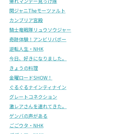
帰れマンデー見っけ隊
関ジャニTheモーツァルト
カンブリア宮殿
騎士竜戦隊リュウソウジャー
奇跡体験！アンビリバボー
逆転人生・NHK
今日、好きになりました。
きょうの料理
金曜ロードSHOW！
ぐるぐるナインティナイン
グレートコネクション
激レアさんを連れてきた。
ゲンバの声がある
ごごウタ・NHK