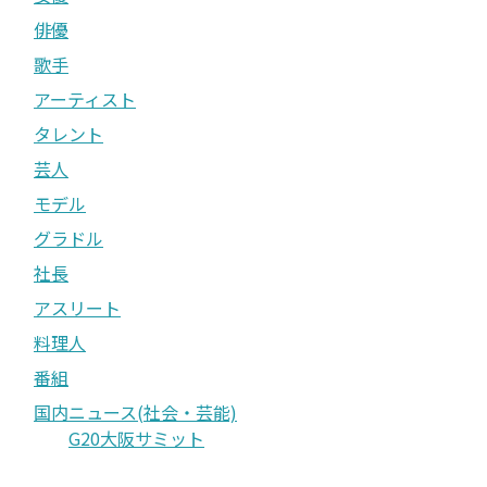
俳優
歌手
アーティスト
タレント
芸人
モデル
グラドル
社長
アスリート
料理人
番組
国内ニュース(社会・芸能)
G20大阪サミット