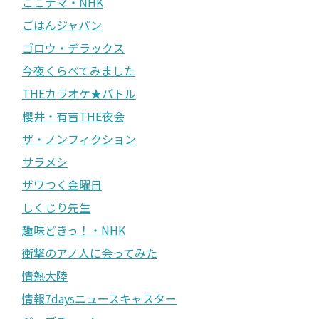
ごごナマ・NHK
ごはんジャパン
ゴロウ・デラックス
今夜くらべてみました
THEカラオケ★バトル
櫻井・有吉THE夜会
ザ・ノンフィクション
サラメシ
ザワつく金曜日
しくじり先生
趣味どきっ！・NHK
衝撃のアノ人に会ってみた
情熱大陸
情報7daysニュースキャスター