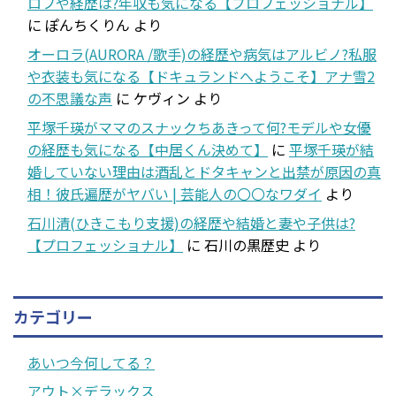
ロフや経歴は?年収も気になる【プロフェッショナル】
に
ぽんちくりん
より
オーロラ(AURORA /歌手)の経歴や病気はアルビノ?私服
や衣装も気になる【ドキュランドへようこそ】アナ雪2
の不思議な声
に
ケヴィン
より
平塚千瑛がママのスナックちあきって何?モデルや女優
の経歴も気になる【中居くん決めて】
に
平塚千瑛が結
婚していない理由は酒乱とドタキャンと出禁が原因の真
相！彼氏遍歴がヤバい | 芸能人の〇〇なワダイ
より
石川清(ひきこもり支援)の経歴や結婚と妻や子供は?
【プロフェッショナル】
に
石川の黒歴史
より
カテゴリー
あいつ今何してる？
アウト×デラックス