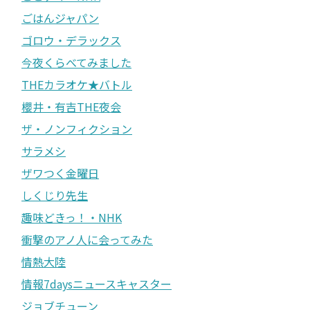
ごはんジャパン
ゴロウ・デラックス
今夜くらべてみました
THEカラオケ★バトル
櫻井・有吉THE夜会
ザ・ノンフィクション
サラメシ
ザワつく金曜日
しくじり先生
趣味どきっ！・NHK
衝撃のアノ人に会ってみた
情熱大陸
情報7daysニュースキャスター
ジョブチューン