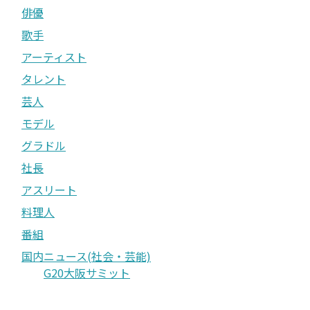
俳優
歌手
アーティスト
タレント
芸人
モデル
グラドル
社長
アスリート
料理人
番組
国内ニュース(社会・芸能)
G20大阪サミット