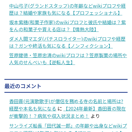
中山弓子(グランドスタッフ)の年齢などwikiプロフや経
歴は？結婚や家族も気になる【プロフェッショナル】
坂本紫穗(和菓子作家)のwikiプロフと彼氏や結婚は？紫
をんの和菓子や買える店は？【情熱大陸】
ダメ人間マエダ(パチスロライター)のwikiプロフや経歴
は？ガンや終活も気になる【ノンフィクション】
笠原健徳・笠原忠清のwikiプロフは？笠原製菓の場所や
人気のせんべいも【逆転人生】
最近のコメント
香田晋(元演歌歌手)が僧侶を務める寺の名前と場所は?
経歴や本名も気になる
に
【2024年最新】香田晋の現在
が衝撃的！？病気や収入状況まとめ！
より
サンライズ船長「田代誠一郎」の年齢や出身などwikiプ