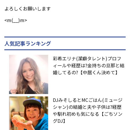
よろしくお願いします
<m(__)m>
人気記事ランキング
彩希エリナ(潔癖タレント)プロフ
ィールや経歴は?金持ちの旦那と結
婚してるの?【中居くん決めて】
DJみそしるとMCごはん(ミュージ
シャン)の結婚と夫や子供は?経歴
や馴れ初めも気になる【ごちソン
グDJ】