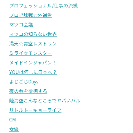
プロフェッショナル/仕事の流儀
プロ野球戦力外通告
マツコ会議
マツコの知らない世界
満天☆青空レストラン
ミライ☆モンスター
メイドインジャパン！
YOUは何しに日本へ？
よじごじDays
夜の巷を徘徊する
陸海空こんなところでヤバいバル
リトルトーキョーライフ
CM
女優