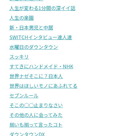
人生が変わる1分間の深イイ話
人生の楽園
新・日本男児と中居
SWITCHインタビュー達人達
水曜日のダウンタウン
スッキリ
すてきにハンドメイド・NHK
世界ナゼそこに？日本人
世界はほしいモノにあふれてる
セブンルール
そこの○○止まりなさい
その他の人に会ってみた
揃いも揃って言ったコト
ダウンタウンDX