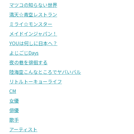
マツコの知らない世界
満天☆青空レストラン
ミライ☆モンスター
メイドインジャパン！
YOUは何しに日本へ？
よじごじDays
夜の巷を徘徊する
陸海空こんなところでヤバいバル
リトルトーキョーライフ
CM
女優
俳優
歌手
アーティスト