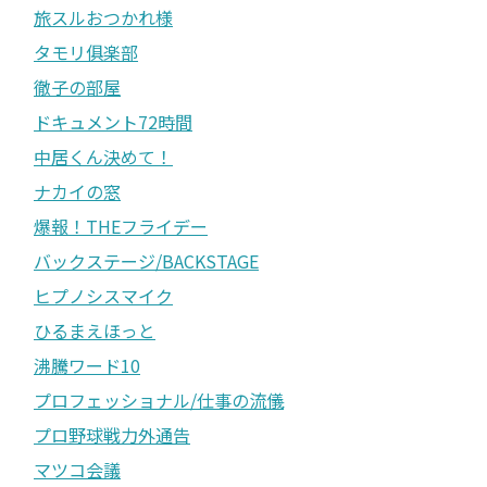
旅スルおつかれ様
タモリ俱楽部
徹子の部屋
ドキュメント72時間
中居くん決めて！
ナカイの窓
爆報！THEフライデー
バックステージ/BACKSTAGE
ヒプノシスマイク
ひるまえほっと
沸騰ワード10
プロフェッショナル/仕事の流儀
プロ野球戦力外通告
マツコ会議