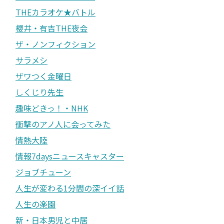
THEカラオケ★バトル
櫻井・有吉THE夜会
ザ・ノンフィクション
サラメシ
ザワつく金曜日
しくじり先生
趣味どきっ！・NHK
衝撃のアノ人に会ってみた
情熱大陸
情報7daysニュースキャスター
ジョブチューン
人生が変わる1分間の深イイ話
人生の楽園
新・日本男児と中居