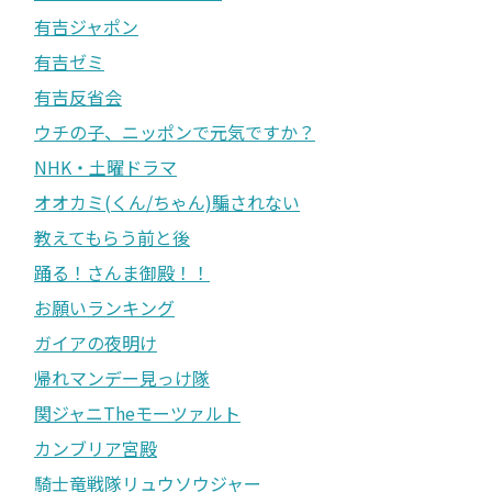
有吉ジャポン
有吉ゼミ
有吉反省会
ウチの子、ニッポンで元気ですか？
NHK・土曜ドラマ
オオカミ(くん/ちゃん)騙されない
教えてもらう前と後
踊る！さんま御殿！！
お願いランキング
ガイアの夜明け
帰れマンデー見っけ隊
関ジャニTheモーツァルト
カンブリア宮殿
騎士竜戦隊リュウソウジャー