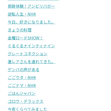
奇跡体験！アンビリバボー
逆転人生・NHK
今日、好きになりました。
きょうの料理
金曜ロードSHOW！
ぐるぐるナインティナイン
グレートコネクション
激レアさんを連れてきた。
ゲンバの声がある
ごごウタ・NHK
ごごナマ・NHK
ごはんジャパン
ゴロウ・デラックス
今夜くらべてみました