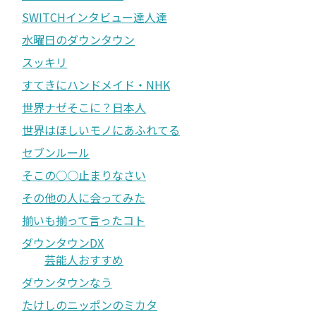
SWITCHインタビュー達人達
水曜日のダウンタウン
スッキリ
すてきにハンドメイド・NHK
世界ナゼそこに？日本人
世界はほしいモノにあふれてる
セブンルール
そこの○○止まりなさい
その他の人に会ってみた
揃いも揃って言ったコト
ダウンタウンDX
芸能人おすすめ
ダウンタウンなう
たけしのニッポンのミカタ