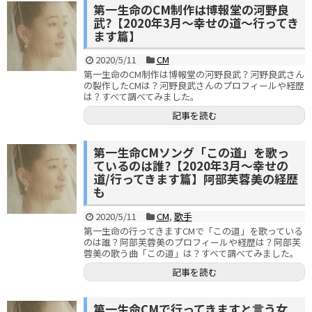
第一生命のCM制作は博報堂の河野良
武?【2020年3月〜幸せの道〜行ってき
ます篇】
2020/5/11
CM
第一生命のCM制作は博報堂の河野良武？河野良武さん
の製作したCMは？河野良武さんのプロフィールや経歴
は？すべて調べてみました。
記事を読む
第一生命CMソング「この道」を歌っ
ているのは誰?【2020年3月〜幸せの
道/行ってきます篇】阿部芙蓉美の経歴
も
2020/5/11
CM
,
歌手
第一生命の行ってきますCMで「この道」を歌っている
のは誰？阿部芙蓉美のプロフィールや経歴は？阿部芙
蓉美の歌う曲「この道」は？すべて調べてみました。
記事を読む
第一生命CMで行ってきますと言う女