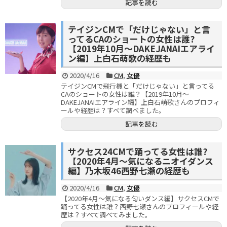
記事を読む
テイジンCMで「だけじゃない」と言
ってるCAのショートの女性は誰?
【2019年10月〜DAKEJANAIエアライ
ン編】上白石萌歌の経歴も
2020/4/16
CM
,
女優
テイジンCMで飛行機と「だけじゃない」と言ってる
CAのショートの女性は誰？【2019年10月〜
DAKEJANAIエアライン編】上白石萌歌さんのプロフィ
ールや経歴は？すべて調べました。
記事を読む
サクセス24CMで踊ってる女性は誰?
【2020年4月〜気になるニオイダンス
編】乃木坂46西野七瀬の経歴も
2020/4/16
CM
,
女優
【2020年4月〜気になる匂いダンス編】サクセスCMで
踊ってる女性は誰？西野七瀬さんのプロフィールや経
歴は？すべて調べてみました。