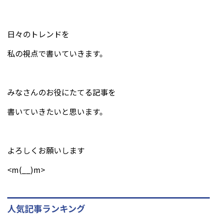
日々のトレンドを
私の視点で書いていきます。
みなさんのお役にたてる記事を
書いていきたいと思います。
よろしくお願いします
<m(__)m>
人気記事ランキング