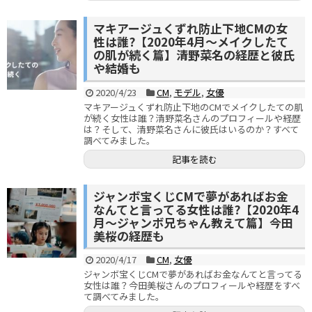
マキアージュくずれ防止下地CMの女
性は誰?【2020年4月〜メイクしたて
の肌が続く篇】清野菜名の経歴と彼氏
や結婚も
2020/4/23
CM
,
モデル
,
女優
マキアージュくずれ防止下地のCMでメイクしたての肌
が続く女性は誰？清野菜名さんのプロフィールや経歴
は？そして、清野菜名さんに彼氏はいるのか？すべて
調べてみました。
記事を読む
ジャンボ宝くじCMで夢があればお金
なんてと言ってる女性は誰?【2020年4
月〜ジャンボ兄ちゃん教えて篇】今田
美桜の経歴も
2020/4/17
CM
,
女優
ジャンボ宝くじCMで夢があればお金なんてと言ってる
女性は誰？今田美桜さんのプロフィールや経歴をすべ
て調べてみました。