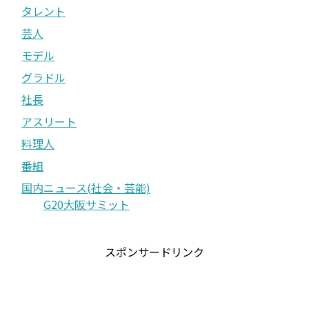
タレント
芸人
モデル
グラドル
社長
アスリート
料理人
番組
国内ニュース(社会・芸能)
G20大阪サミット
スポンサードリンク