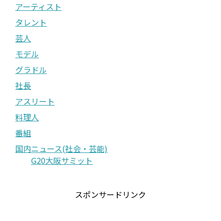
アーティスト
タレント
芸人
モデル
グラドル
社長
アスリート
料理人
番組
国内ニュース(社会・芸能)
G20大阪サミット
スポンサードリンク