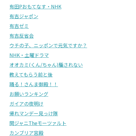
有田Pおもてなす・NHK
有吉ジャポン
有吉ゼミ
有吉反省会
ウチの子、ニッポンで元気ですか？
NHK・土曜ドラマ
オオカミ(くん/ちゃん)騙されない
教えてもらう前と後
踊る！さんま御殿！！
お願いランキング
ガイアの夜明け
帰れマンデー見っけ隊
関ジャニTheモーツァルト
カンブリア宮殿