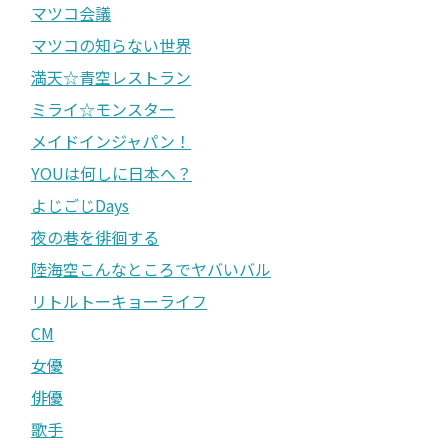
マツコ会議
マツコの知らない世界
満天☆青空レストラン
ミライ☆モンスター
メイドインジャパン！
YOUは何しに日本へ？
よじごじDays
夜の巷を徘徊する
陸海空こんなところでヤバいバル
リトルトーキョーライフ
CM
女優
俳優
歌手