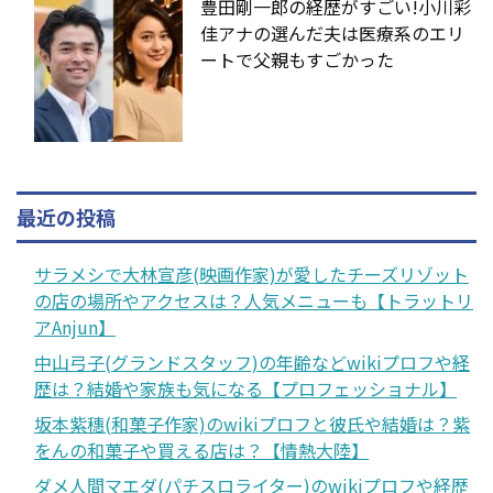
豊田剛一郎の経歴がすごい!小川彩
佳アナの選んだ夫は医療系のエリ
ートで父親もすごかった
最近の投稿
サラメシで大林宣彦(映画作家)が愛したチーズリゾット
の店の場所やアクセスは？人気メニューも【トラットリ
アAnjun】
中山弓子(グランドスタッフ)の年齢などwikiプロフや経
歴は？結婚や家族も気になる【プロフェッショナル】
坂本紫穗(和菓子作家)のwikiプロフと彼氏や結婚は？紫
をんの和菓子や買える店は？【情熱大陸】
ダメ人間マエダ(パチスロライター)のwikiプロフや経歴