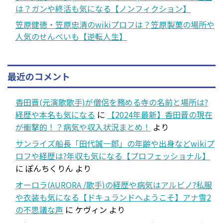
は？ガンや終活も気になる【ノンフィクション】
笠原健徳・笠原忠清のwikiプロフは？笠原製菓の場所や
人気のせんべいも【逆転人生】
最近のコメント
香田晋(元演歌歌手)が僧侶を務める寺の名前と場所は?
経歴や本名も気になる
に
【2024年最新】香田晋の現在
が衝撃的！？病気や収入状況まとめ！
より
サンライズ船長「田代誠一郎」の年齢や出身などwikiプ
ロフや経歴は?年収も気になる【プロフェッショナル】
に
ぽんちくりん
より
オーロラ(AURORA /歌手)の経歴や病気はアルビノ?私服
や衣装も気になる【ドキュランドへようこそ】アナ雪2
の不思議な声
に
ケヴィン
より