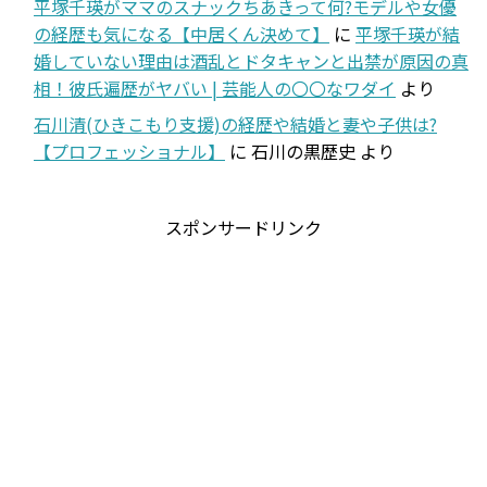
平塚千瑛がママのスナックちあきって何?モデルや女優
の経歴も気になる【中居くん決めて】
に
平塚千瑛が結
婚していない理由は酒乱とドタキャンと出禁が原因の真
相！彼氏遍歴がヤバい | 芸能人の〇〇なワダイ
より
石川清(ひきこもり支援)の経歴や結婚と妻や子供は?
【プロフェッショナル】
に
石川の黒歴史
より
スポンサードリンク