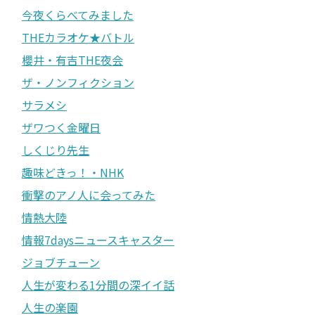
今夜くらべてみました
THEカラオケ★バトル
櫻井・有吉THE夜会
ザ・ノンフィクション
サラメシ
ザワつく金曜日
しくじり先生
趣味どきっ！・NHK
衝撃のアノ人に会ってみた
情熱大陸
情報7daysニュースキャスター
ジョブチューン
人生が変わる1分間の深イイ話
人生の楽園