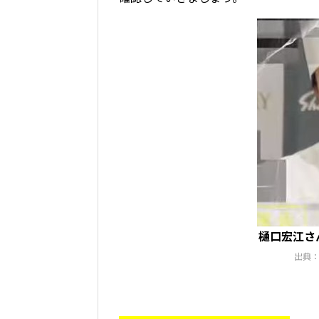
樋口宏江さ
出典：ht