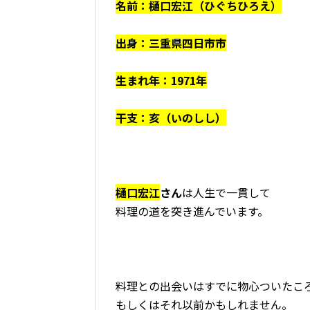
名前：樋口宏江（ひぐちひろえ）
出身：三重県四日市市
生まれ年：1971年
干支：亥（いのしし）
樋口宏江
さん
は人生で一貫して
料理の道を突き進んでいます。
料理との出会いはすでに物心ついたこ
もしくはそれ以前かもしれません。