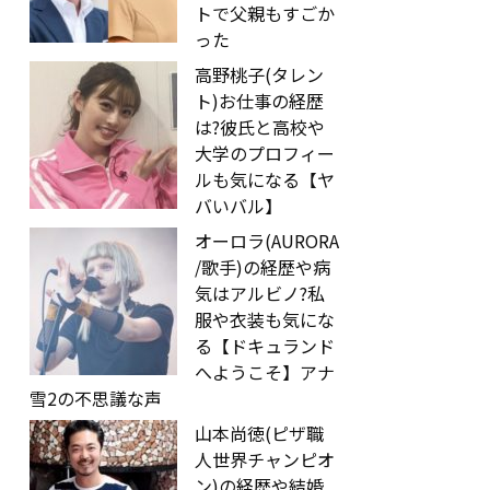
トで父親もすごか
った
高野桃子(タレン
ト)お仕事の経歴
は?彼氏と高校や
大学のプロフィー
ルも気になる【ヤ
バいバル】
オーロラ(AURORA
/歌手)の経歴や病
気はアルビノ?私
服や衣装も気にな
る【ドキュランド
へようこそ】アナ
雪2の不思議な声
山本尚徳(ピザ職
人世界チャンピオ
ン)の経歴や結婚