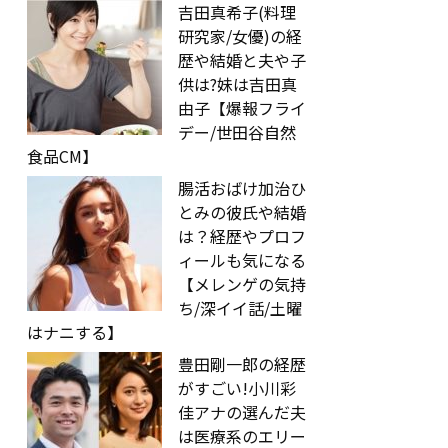
吉田真希子(料理
研究家/女優)の経
歴や結婚と夫や子
供は?妹は吉田真
由子【爆報フライ
デー/世田谷自然
食品CM】
腸活おばけ加治ひ
とみの彼氏や結婚
は？経歴やプロフ
ィールも気になる
【メレンゲの気持
ち/深イイ話/土曜
はナニする】
豊田剛一郎の経歴
がすごい!小川彩
佳アナの選んだ夫
は医療系のエリー