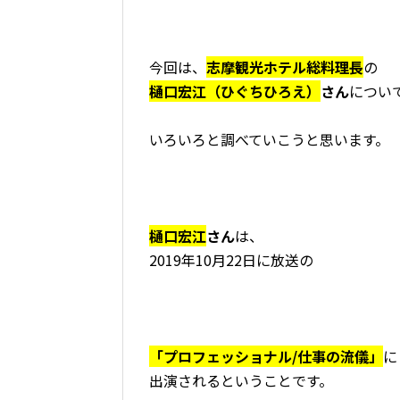
今回は、
志摩観光ホテル総料理長
の
樋口宏江（ひぐちひろえ）
さん
につい
いろいろと調べていこうと思います。
樋口宏江
さん
は、
2019年10月22日に放送の
「プロフェッショナル/仕事の流儀」
に
出演されるということです。