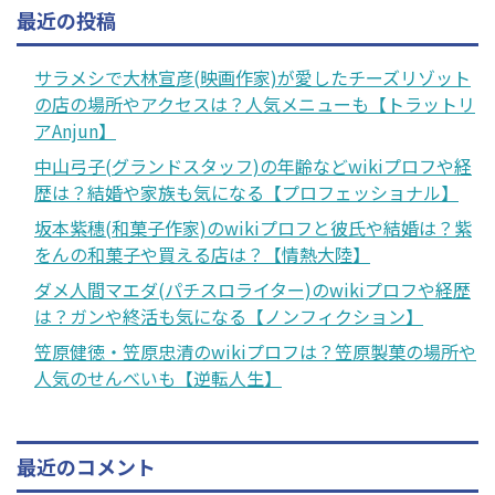
最近の投稿
サラメシで大林宣彦(映画作家)が愛したチーズリゾット
の店の場所やアクセスは？人気メニューも【トラットリ
アAnjun】
中山弓子(グランドスタッフ)の年齢などwikiプロフや経
歴は？結婚や家族も気になる【プロフェッショナル】
坂本紫穗(和菓子作家)のwikiプロフと彼氏や結婚は？紫
をんの和菓子や買える店は？【情熱大陸】
ダメ人間マエダ(パチスロライター)のwikiプロフや経歴
は？ガンや終活も気になる【ノンフィクション】
笠原健徳・笠原忠清のwikiプロフは？笠原製菓の場所や
人気のせんべいも【逆転人生】
最近のコメント