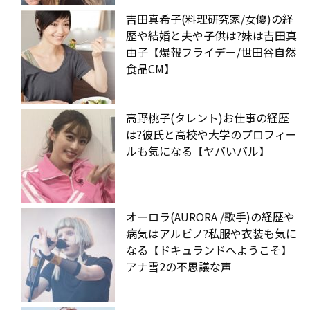
吉田真希子(料理研究家/女優)の経
歴や結婚と夫や子供は?妹は吉田真
由子【爆報フライデー/世田谷自然
食品CM】
高野桃子(タレント)お仕事の経歴
は?彼氏と高校や大学のプロフィー
ルも気になる【ヤバいバル】
オーロラ(AURORA /歌手)の経歴や
病気はアルビノ?私服や衣装も気に
なる【ドキュランドへようこそ】
アナ雪2の不思議な声