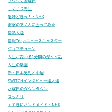
ザワつく金曜日
しくじり先生
趣味どきっ！・NHK
衝撃のアノ人に会ってみた
情熱大陸
情報7daysニュースキャスター
ジョブチューン
人生が変わる1分間の深イイ話
人生の楽園
新・日本男児と中居
SWITCHインタビュー達人達
水曜日のダウンタウン
スッキリ
すてきにハンドメイド・NHK