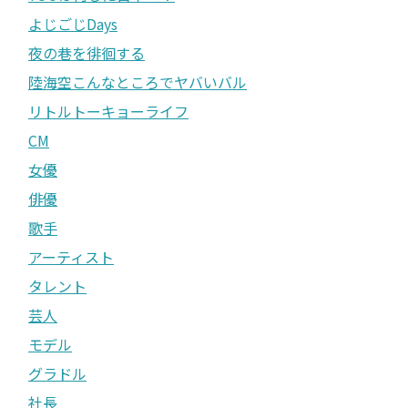
よじごじDays
夜の巷を徘徊する
陸海空こんなところでヤバいバル
リトルトーキョーライフ
CM
女優
俳優
歌手
アーティスト
タレント
芸人
モデル
グラドル
社長