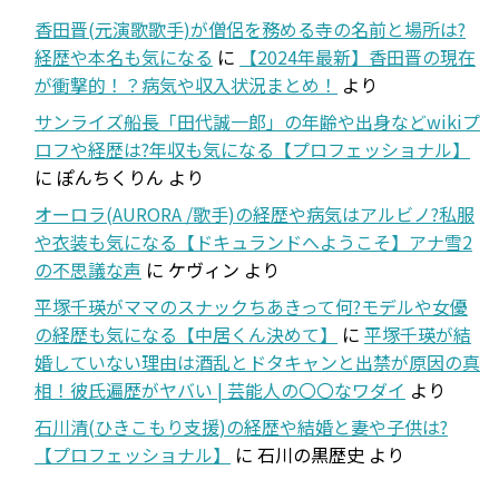
香田晋(元演歌歌手)が僧侶を務める寺の名前と場所は?
経歴や本名も気になる
に
【2024年最新】香田晋の現在
が衝撃的！？病気や収入状況まとめ！
より
サンライズ船長「田代誠一郎」の年齢や出身などwikiプ
ロフや経歴は?年収も気になる【プロフェッショナル】
に
ぽんちくりん
より
オーロラ(AURORA /歌手)の経歴や病気はアルビノ?私服
や衣装も気になる【ドキュランドへようこそ】アナ雪2
の不思議な声
に
ケヴィン
より
平塚千瑛がママのスナックちあきって何?モデルや女優
の経歴も気になる【中居くん決めて】
に
平塚千瑛が結
婚していない理由は酒乱とドタキャンと出禁が原因の真
相！彼氏遍歴がヤバい | 芸能人の〇〇なワダイ
より
石川清(ひきこもり支援)の経歴や結婚と妻や子供は?
【プロフェッショナル】
に
石川の黒歴史
より