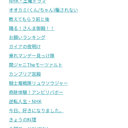
NHK・土曜ドラマ
オオカミ(くん/ちゃん)騙されない
教えてもらう前と後
踊る！さんま御殿！！
お願いランキング
ガイアの夜明け
帰れマンデー見っけ隊
関ジャニTheモーツァルト
カンブリア宮殿
騎士竜戦隊リュウソウジャー
奇跡体験！アンビリバボー
逆転人生・NHK
今日、好きになりました。
きょうの料理