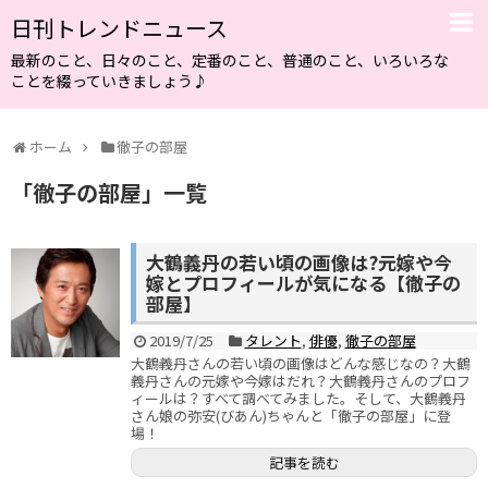
日刊トレンドニュース
最新のこと、日々のこと、定番のこと、普通のこと、いろいろな
ことを綴っていきましょう♪
ホーム
徹子の部屋
「
徹子の部屋
」
一覧
大鶴義丹の若い頃の画像は?元嫁や今
嫁とプロフィールが気になる【徹子の
部屋】
2019/7/25
タレント
,
俳優
,
徹子の部屋
大鶴義丹さんの若い頃の画像はどんな感じなの？大鶴
義丹さんの元嫁や今嫁はだれ？大鶴義丹さんのプロフ
ィールは？すべて調べてみました。そして、大鶴義丹
さん娘の弥安(びあん)ちゃんと「徹子の部屋」に登
場！
記事を読む