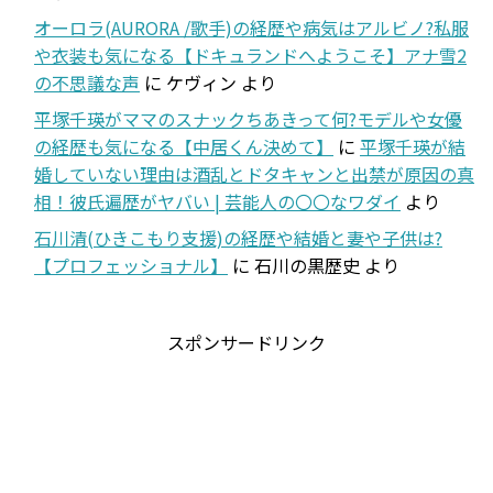
オーロラ(AURORA /歌手)の経歴や病気はアルビノ?私服
や衣装も気になる【ドキュランドへようこそ】アナ雪2
の不思議な声
に
ケヴィン
より
平塚千瑛がママのスナックちあきって何?モデルや女優
の経歴も気になる【中居くん決めて】
に
平塚千瑛が結
婚していない理由は酒乱とドタキャンと出禁が原因の真
相！彼氏遍歴がヤバい | 芸能人の〇〇なワダイ
より
石川清(ひきこもり支援)の経歴や結婚と妻や子供は?
【プロフェッショナル】
に
石川の黒歴史
より
スポンサードリンク