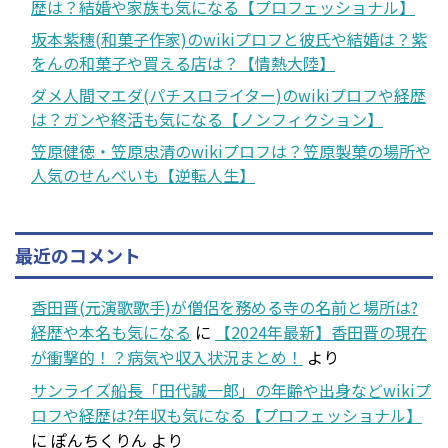
歴は？結婚や家族も気になる【プロフェッショナル】
坂本紫穗(和菓子作家)のwikiプロフと彼氏や結婚は？紫
をんの和菓子や買える店は？【情熱大陸】
ダメ人間マエダ(パチスロライター)のwikiプロフや経歴
は？ガンや終活も気になる【ノンフィクション】
笠原健徳・笠原忠清のwikiプロフは？笠原製菓の場所や
人気のせんべいも【逆転人生】
最近のコメント
香田晋(元演歌歌手)が僧侶を務める寺の名前と場所は?
経歴や本名も気になる
に
【2024年最新】香田晋の現在
が衝撃的！？病気や収入状況まとめ！
より
サンライズ船長「田代誠一郎」の年齢や出身などwikiプ
ロフや経歴は?年収も気になる【プロフェッショナル】
に
ぽんちくりん
より