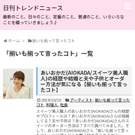
日刊トレンドニュース
最新のこと、日々のこと、定番のこと、普通のこと、いろいろな
ことを綴っていきましょう♪
ホーム
揃いも揃って言ったコト
「
揃いも揃って言ったコト
」
一覧
あいおかだ(AIOKADA/スイーツ美人職
人)の経歴や結婚と夫や子供とオーダ
ー方法が気になる【揃いも揃って言っ
たコト】
2019/10/10
アーティスト
,
揃いも揃って言った
コト
,
料理人
,
社長
スイーツ美人職人のあいおかだ(AIOKADA)さんの経歴
やプロフィールは？あいおかだ(AIOKADA)さんは結婚
してる？夫や子供は？あいおかだ(AIOKADA)さんのス
イーツのオーダー方法は？すべて調べてみました。そ
して、あいおかだ(AIOKADA)さん「揃いも揃って言っ