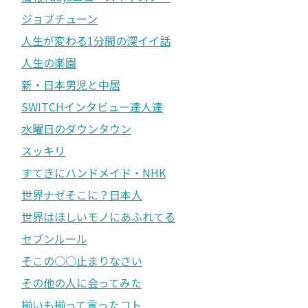
ジョブチューン
人生が変わる1分間の深イイ話
人生の楽園
新・日本男児と中居
SWITCHインタビュー達人達
水曜日のダウンタウン
スッキリ
すてきにハンドメイド・NHK
世界ナゼそこに？日本人
世界はほしいモノにあふれてる
セブンルール
そこの○○止まりなさい
その他の人に会ってみた
揃いも揃って言ったコト