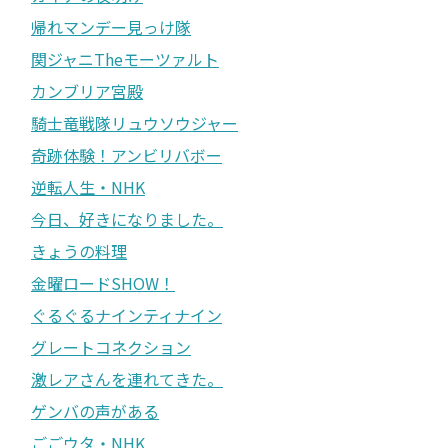
帰れマンデー見っけ隊
関ジャニTheモーツァルト
カンブリア宮殿
騎士竜戦隊リュウソウジャー
奇跡体験！アンビリバボー
逆転人生・NHK
今日、好きになりました。
きょうの料理
金曜ロードSHOW！
ぐるぐるナインティナイン
グレートコネクション
激レアさんを連れてきた。
ゲンバの声がある
ごごウタ・NHK