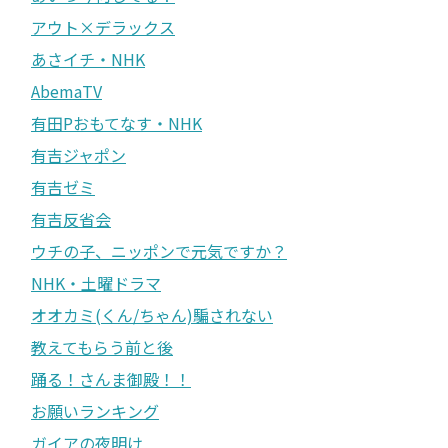
アウト×デラックス
あさイチ・NHK
AbemaTV
有田Pおもてなす・NHK
有吉ジャポン
有吉ゼミ
有吉反省会
ウチの子、ニッポンで元気ですか？
NHK・土曜ドラマ
オオカミ(くん/ちゃん)騙されない
教えてもらう前と後
踊る！さんま御殿！！
お願いランキング
ガイアの夜明け