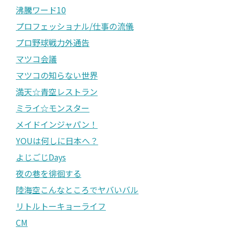
沸騰ワード10
プロフェッショナル/仕事の流儀
プロ野球戦力外通告
マツコ会議
マツコの知らない世界
満天☆青空レストラン
ミライ☆モンスター
メイドインジャパン！
YOUは何しに日本へ？
よじごじDays
夜の巷を徘徊する
陸海空こんなところでヤバいバル
リトルトーキョーライフ
CM