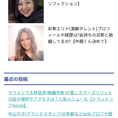
ンフィクション】
彩希エリナ(潔癖タレント)プロフ
ィールや経歴は?金持ちの旦那と結
婚してるの?【中居くん決めて】
最近の投稿
サラメシで大林宣彦(映画作家)が愛したチーズリゾット
の店の場所やアクセスは？人気メニューも【トラットリ
アAnjun】
中山弓子(グランドスタッフ)の年齢などwikiプロフや経