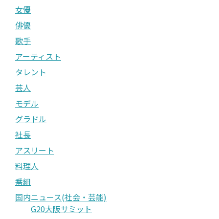
女優
俳優
歌手
アーティスト
タレント
芸人
モデル
グラドル
社長
アスリート
料理人
番組
国内ニュース(社会・芸能)
G20大阪サミット