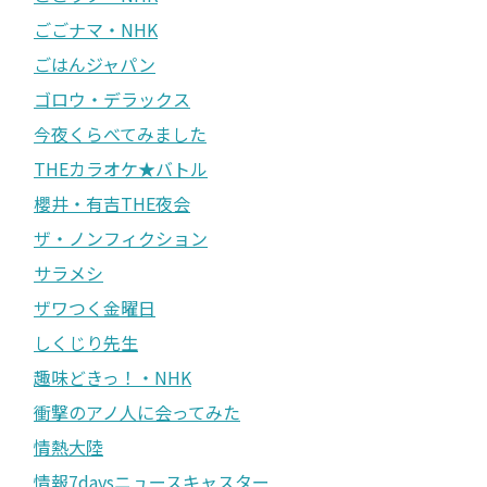
ごごナマ・NHK
ごはんジャパン
ゴロウ・デラックス
今夜くらべてみました
THEカラオケ★バトル
櫻井・有吉THE夜会
ザ・ノンフィクション
サラメシ
ザワつく金曜日
しくじり先生
趣味どきっ！・NHK
衝撃のアノ人に会ってみた
情熱大陸
情報7daysニュースキャスター