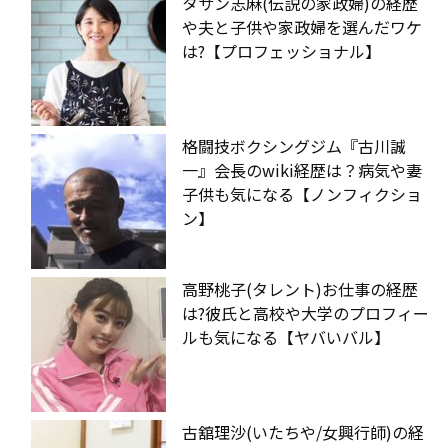
タサン志麻(伝説の家政婦)の経歴
や夫と子供や家政婦を選んだワケ
は?【プロフェッショナル】
格闘技ボクシングジム『古川誠
一』会長のwiki経歴は？病気や妻
子供も気になる【ノンフィクショ
ン】
高野桃子(タレント)お仕事の経歴
は?彼氏と高校や大学のプロフィー
ルも気になる【ヤバいバル】
古舘理沙(いたちや/女興行師)の経