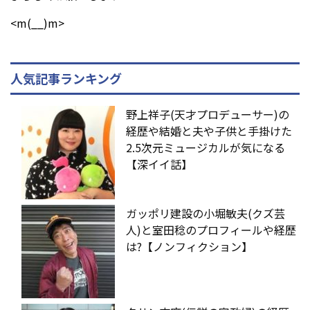
<m(__)m>
人気記事ランキング
野上祥子(天才プロデューサー)の
経歴や結婚と夫や子供と手掛けた
2.5次元ミュージカルが気になる
【深イイ話】
ガッポリ建設の小堀敏夫(クズ芸
人)と室田稔のプロフィールや経歴
は?【ノンフィクション】