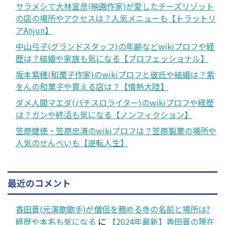
サラメシで大林宣彦(映画作家)が愛したチーズリゾット
の店の場所やアクセスは？人気メニューも【トラットリ
アAnjun】
中山弓子(グランドスタッフ)の年齢などwikiプロフや経
歴は？結婚や家族も気になる【プロフェッショナル】
坂本紫穗(和菓子作家)のwikiプロフと彼氏や結婚は？紫
をんの和菓子や買える店は？【情熱大陸】
ダメ人間マエダ(パチスロライター)のwikiプロフや経歴
は？ガンや終活も気になる【ノンフィクション】
笠原健徳・笠原忠清のwikiプロフは？笠原製菓の場所や
人気のせんべいも【逆転人生】
最近のコメント
香田晋(元演歌歌手)が僧侶を務める寺の名前と場所は?
経歴や本名も気になる
に
【2024年最新】香田晋の現在