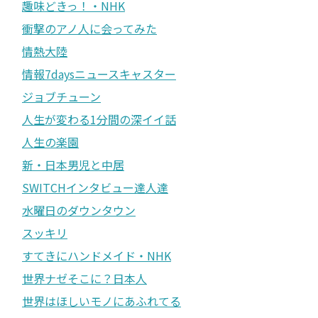
趣味どきっ！・NHK
衝撃のアノ人に会ってみた
情熱大陸
情報7daysニュースキャスター
ジョブチューン
人生が変わる1分間の深イイ話
人生の楽園
新・日本男児と中居
SWITCHインタビュー達人達
水曜日のダウンタウン
スッキリ
すてきにハンドメイド・NHK
世界ナゼそこに？日本人
世界はほしいモノにあふれてる