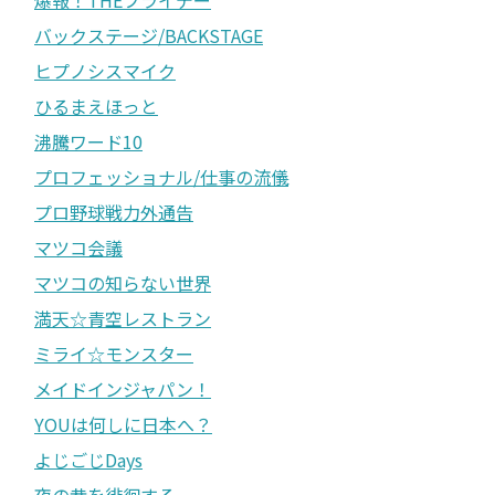
バックステージ/BACKSTAGE
ヒプノシスマイク
ひるまえほっと
沸騰ワード10
プロフェッショナル/仕事の流儀
プロ野球戦力外通告
マツコ会議
マツコの知らない世界
満天☆青空レストラン
ミライ☆モンスター
メイドインジャパン！
YOUは何しに日本へ？
よじごじDays
夜の巷を徘徊する