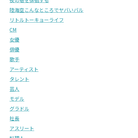
陸海空こんなところでヤバいバル
リトルトーキョーライフ
CM
女優
俳優
歌手
アーティスト
タレント
芸人
モデル
グラドル
社長
アスリート
料理人