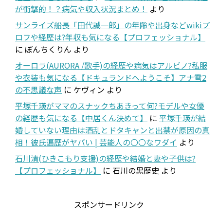
が衝撃的！？病気や収入状況まとめ！
より
サンライズ船長「田代誠一郎」の年齢や出身などwikiプ
ロフや経歴は?年収も気になる【プロフェッショナル】
に
ぽんちくりん
より
オーロラ(AURORA /歌手)の経歴や病気はアルビノ?私服
や衣装も気になる【ドキュランドへようこそ】アナ雪2
の不思議な声
に
ケヴィン
より
平塚千瑛がママのスナックちあきって何?モデルや女優
の経歴も気になる【中居くん決めて】
に
平塚千瑛が結
婚していない理由は酒乱とドタキャンと出禁が原因の真
相！彼氏遍歴がヤバい | 芸能人の〇〇なワダイ
より
石川清(ひきこもり支援)の経歴や結婚と妻や子供は?
【プロフェッショナル】
に
石川の黒歴史
より
スポンサードリンク