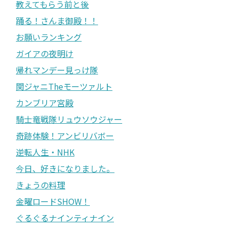
教えてもらう前と後
踊る！さんま御殿！！
お願いランキング
ガイアの夜明け
帰れマンデー見っけ隊
関ジャニTheモーツァルト
カンブリア宮殿
騎士竜戦隊リュウソウジャー
奇跡体験！アンビリバボー
逆転人生・NHK
今日、好きになりました。
きょうの料理
金曜ロードSHOW！
ぐるぐるナインティナイン