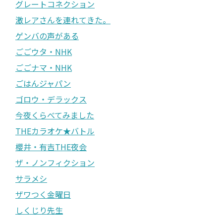
グレートコネクション
激レアさんを連れてきた。
ゲンバの声がある
ごごウタ・NHK
ごごナマ・NHK
ごはんジャパン
ゴロウ・デラックス
今夜くらべてみました
THEカラオケ★バトル
櫻井・有吉THE夜会
ザ・ノンフィクション
サラメシ
ザワつく金曜日
しくじり先生