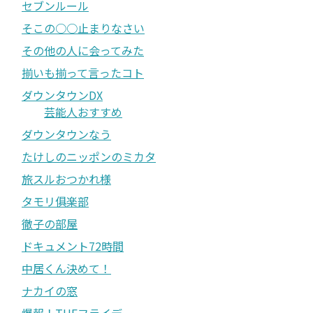
セブンルール
そこの○○止まりなさい
その他の人に会ってみた
揃いも揃って言ったコト
ダウンタウンDX
芸能人おすすめ
ダウンタウンなう
たけしのニッポンのミカタ
旅スルおつかれ様
タモリ俱楽部
徹子の部屋
ドキュメント72時間
中居くん決めて！
ナカイの窓
爆報！THEフライデー