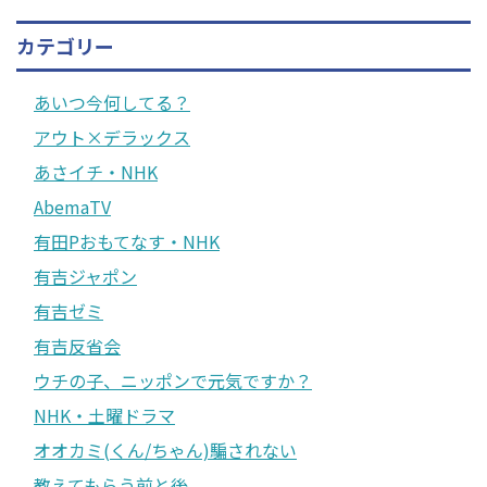
カテゴリー
あいつ今何してる？
アウト×デラックス
あさイチ・NHK
AbemaTV
有田Pおもてなす・NHK
有吉ジャポン
有吉ゼミ
有吉反省会
ウチの子、ニッポンで元気ですか？
NHK・土曜ドラマ
オオカミ(くん/ちゃん)騙されない
教えてもらう前と後