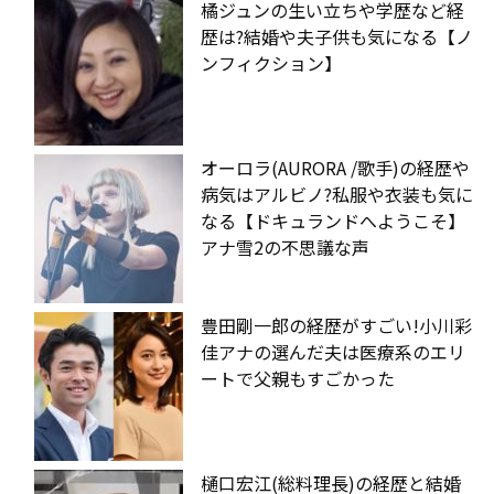
橘ジュンの生い立ちや学歴など経
歴は?結婚や夫子供も気になる【ノ
ンフィクション】
オーロラ(AURORA /歌手)の経歴や
病気はアルビノ?私服や衣装も気に
なる【ドキュランドへようこそ】
アナ雪2の不思議な声
豊田剛一郎の経歴がすごい!小川彩
佳アナの選んだ夫は医療系のエリ
ートで父親もすごかった
樋口宏江(総料理長)の経歴と結婚