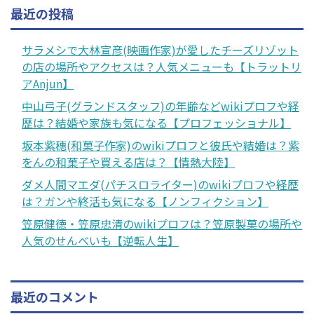
最近の投稿
サラメシで大林宣彦(映画作家)が愛したチーズリゾット
の店の場所やアクセスは？人気メニューも【トラットリ
アAnjun】
中山弓子(グランドスタッフ)の年齢などwikiプロフや経
歴は？結婚や家族も気になる【プロフェッショナル】
坂本紫穗(和菓子作家)のwikiプロフと彼氏や結婚は？紫
をんの和菓子や買える店は？【情熱大陸】
ダメ人間マエダ(パチスロライター)のwikiプロフや経歴
は？ガンや終活も気になる【ノンフィクション】
笠原健徳・笠原忠清のwikiプロフは？笠原製菓の場所や
人気のせんべいも【逆転人生】
最近のコメント