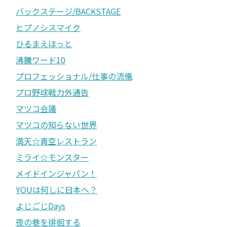
バックステージ/BACKSTAGE
ヒプノシスマイク
ひるまえほっと
沸騰ワード10
プロフェッショナル/仕事の流儀
プロ野球戦力外通告
マツコ会議
マツコの知らない世界
満天☆青空レストラン
ミライ☆モンスター
メイドインジャパン！
YOUは何しに日本へ？
よじごじDays
夜の巷を徘徊する