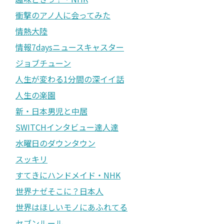
衝撃のアノ人に会ってみた
情熱大陸
情報7daysニュースキャスター
ジョブチューン
人生が変わる1分間の深イイ話
人生の楽園
新・日本男児と中居
SWITCHインタビュー達人達
水曜日のダウンタウン
スッキリ
すてきにハンドメイド・NHK
世界ナゼそこに？日本人
世界はほしいモノにあふれてる
セブンルール