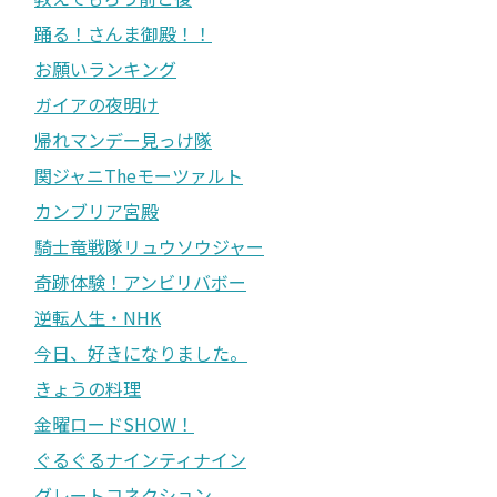
踊る！さんま御殿！！
お願いランキング
ガイアの夜明け
帰れマンデー見っけ隊
関ジャニTheモーツァルト
カンブリア宮殿
騎士竜戦隊リュウソウジャー
奇跡体験！アンビリバボー
逆転人生・NHK
今日、好きになりました。
きょうの料理
金曜ロードSHOW！
ぐるぐるナインティナイン
グレートコネクション