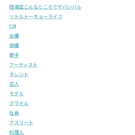
陸海空こんなところでヤバいバル
リトルトーキョーライフ
CM
女優
俳優
歌手
アーティスト
タレント
芸人
モデル
グラドル
社長
アスリート
料理人