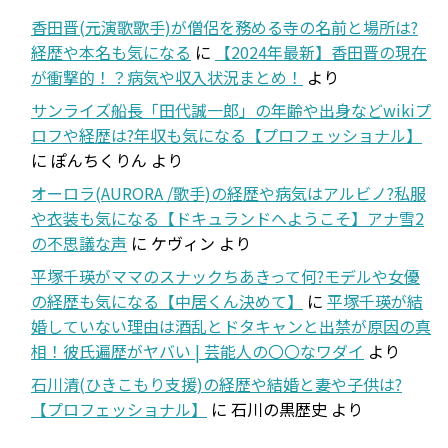
香田晋(元演歌歌手)が僧侶を務める寺の名前と場所は?
経歴や本名も気になる
に
【2024年最新】香田晋の現在
が衝撃的！？病気や収入状況まとめ！
より
サンライズ船長「田代誠一郎」の年齢や出身などwikiプ
ロフや経歴は?年収も気になる【プロフェッショナル】
に
ぽんちくりん
より
オーロラ(AURORA /歌手)の経歴や病気はアルビノ?私服
や衣装も気になる【ドキュランドへようこそ】アナ雪2
の不思議な声
に
ケヴィン
より
平塚千瑛がママのスナックちあきって何?モデルや女優
の経歴も気になる【中居くん決めて】
に
平塚千瑛が結
婚していない理由は酒乱とドタキャンと出禁が原因の真
相！彼氏遍歴がヤバい | 芸能人の〇〇なワダイ
より
石川清(ひきこもり支援)の経歴や結婚と妻や子供は?
【プロフェッショナル】
に
石川の黒歴史
より