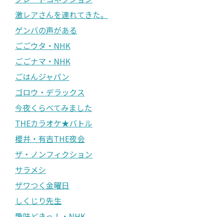
激レアさんを連れてきた。
ゲンバの声がある
ごごウタ・NHK
ごごナマ・NHK
ごはんジャパン
ゴロウ・デラックス
今夜くらべてみました
THEカラオケ★バトル
櫻井・有吉THE夜会
ザ・ノンフィクション
サラメシ
ザワつく金曜日
しくじり先生
趣味どきっ！・NHK