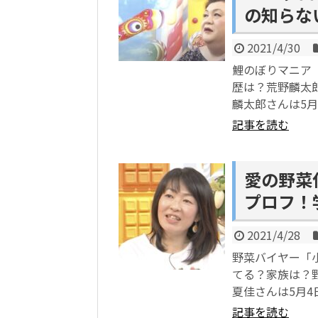
の知らな
2021/4/30
鯉のぼりマニア「
歴は？荒野麟太
麟太郎さんは5
記事を読む
愛の野菜
プロフ！
2021/4/28
野菜バイヤー「小
てる？家族は？
夏佳さんは5月
記事を読む