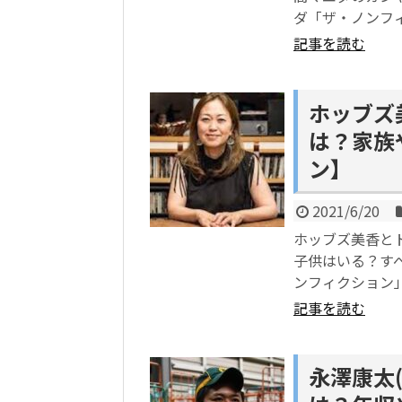
ダ「ザ・ノンフ
記事を読む
ホッブズ
は？家族
ン】
2021/6/20
ホッブズ美香とト
子供はいる？す
ンフィクション
記事を読む
永澤康太(