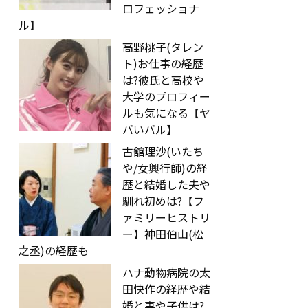
ロフェッショナ
ル】
高野桃子(タレン
ト)お仕事の経歴
は?彼氏と高校や
大学のプロフィー
ルも気になる【ヤ
バいバル】
古舘理沙(いたち
や/女興行師)の経
歴と結婚した夫や
馴れ初めは?【フ
ァミリーヒストリ
ー】神田伯山(松
之丞)の経歴も
ハナ動物病院の太
田快作の経歴や結
婚と妻や子供は?