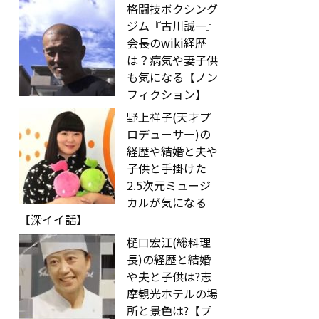
格闘技ボクシング
ジム『古川誠一』
会長のwiki経歴
は？病気や妻子供
も気になる【ノン
フィクション】
野上祥子(天才プ
ロデューサー)の
経歴や結婚と夫や
子供と手掛けた
2.5次元ミュージ
カルが気になる
【深イイ話】
樋口宏江(総料理
長)の経歴と結婚
や夫と子供は?志
摩観光ホテルの場
所と景色は?【プ