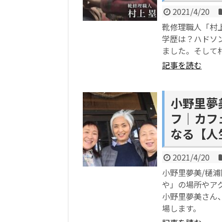
2021/4/20
靴修理職人「村上
学歴は？ハドソ
ました。そして
記事を読む
小野里夢美
フ｜カフ
なる【人
2021/4/20
小野里夢美/樋浦
や」の場所やア
小野里夢美さん
場します。