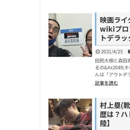
映画ライ
wiki
トデラッ
2021/4/25
田尻大樹と森田真
るの&#x204
んは「アウトデ
記事を読む
村上塁(靴
歴は？ハ
陸】