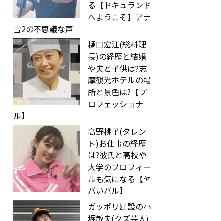
る【ドキュランド
へようこそ】アナ
雪2の不思議な声
樋口宏江(総料理
長)の経歴と結婚
や夫と子供は?志
摩観光ホテルの場
所と景色は?【プ
ロフェッショナ
ル】
高野桃子(タレン
ト)お仕事の経歴
は?彼氏と高校や
大学のプロフィー
ルも気になる【ヤ
バいバル】
ガッポリ建設の小
堀敏夫(クズ芸人)