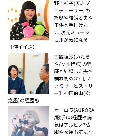
野上祥子(天才プ
ロデューサー)の
経歴や結婚と夫や
子供と手掛けた
2.5次元ミュージ
カルが気になる
【深イイ話】
古舘理沙(いたち
や/女興行師)の経
歴と結婚した夫や
馴れ初めは?【フ
ァミリーヒストリ
ー】神田伯山(松
之丞)の経歴も
オーロラ(AURORA
/歌手)の経歴や病
気はアルビノ?私
服や衣装も気にな