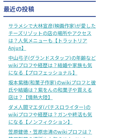
最近の投稿
サラメシで大林宣彦(映画作家)が愛した
チーズリゾットの店の場所やアクセス
は？人気メニューも【トラットリア
Anjun】
中山弓子(グランドスタッフ)の年齢など
wikiプロフや経歴は？結婚や家族も気
になる【プロフェッショナル】
坂本紫穗(和菓子作家)のwikiプロフと彼
氏や結婚は？紫をんの和菓子や買える
店は？【情熱大陸】
ダメ人間マエダ(パチスロライター)の
wikiプロフや経歴は？ガンや終活も気
になる【ノンフィクション】
笠原健徳・笠原忠清のwikiプロフは？