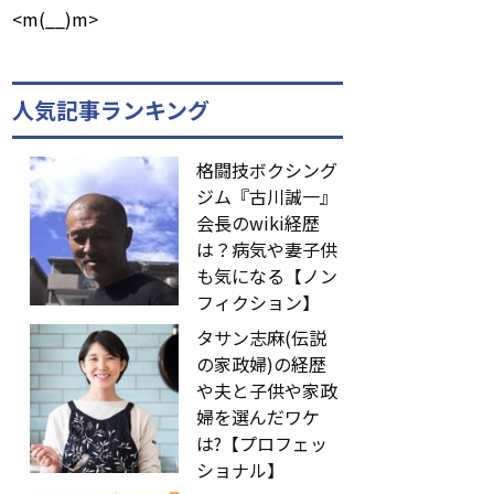
<m(__)m>
人気記事ランキング
格闘技ボクシング
ジム『古川誠一』
会長のwiki経歴
は？病気や妻子供
も気になる【ノン
フィクション】
タサン志麻(伝説
の家政婦)の経歴
や夫と子供や家政
婦を選んだワケ
は?【プロフェッ
ショナル】