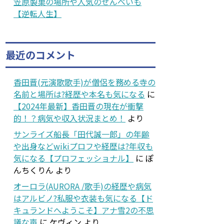
笠原製菓の場所や人気のせんべいも
【逆転人生】
最近のコメント
香田晋(元演歌歌手)が僧侶を務める寺の
名前と場所は?経歴や本名も気になる
に
【2024年最新】香田晋の現在が衝撃
的！？病気や収入状況まとめ！
より
サンライズ船長「田代誠一郎」の年齢
や出身などwikiプロフや経歴は?年収も
気になる【プロフェッショナル】
に
ぽ
んちくりん
より
オーロラ(AURORA /歌手)の経歴や病気
はアルビノ?私服や衣装も気になる【ド
キュランドへようこそ】アナ雪2の不思
議な声
に
ケヴィン
より