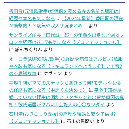
香田晋(元演歌歌手)が僧侶を務める寺の名前と場所は?
経歴や本名も気になる
に
【2024年最新】香田晋の現在
が衝撃的！？病気や収入状況まとめ！
より
サンライズ船長「田代誠一郎」の年齢や出身などwikiプ
ロフや経歴は?年収も気になる【プロフェッショナル】
に
ぽんちくりん
より
オーロラ(AURORA /歌手)の経歴や病気はアルビノ?私服
や衣装も気になる【ドキュランドへようこそ】アナ雪2
の不思議な声
に
ケヴィン
より
平塚千瑛がママのスナックちあきって何?モデルや女優
の経歴も気になる【中居くん決めて】
に
平塚千瑛が結
婚していない理由は酒乱とドタキャンと出禁が原因の真
相！彼氏遍歴がヤバい | 芸能人の〇〇なワダイ
より
石川清(ひきこもり支援)の経歴や結婚と妻や子供は?
【プロフェッショナル】
に
石川の黒歴史
より