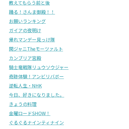
教えてもらう前と後
踊る！さんま御殿！！
お願いランキング
ガイアの夜明け
帰れマンデー見っけ隊
関ジャニTheモーツァルト
カンブリア宮殿
騎士竜戦隊リュウソウジャー
奇跡体験！アンビリバボー
逆転人生・NHK
今日、好きになりました。
きょうの料理
金曜ロードSHOW！
ぐるぐるナインティナイン