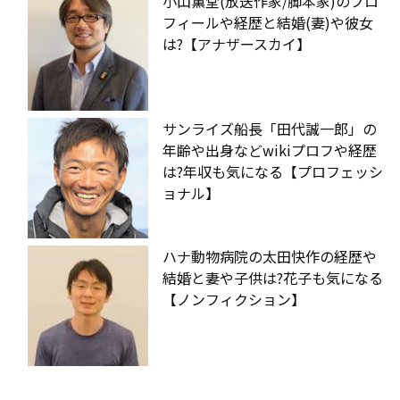
小山薫堂(放送作家/脚本家)のプロ
フィールや経歴と結婚(妻)や彼女
は?【アナザースカイ】
サンライズ船長「田代誠一郎」の
年齢や出身などwikiプロフや経歴
は?年収も気になる【プロフェッシ
ョナル】
ハナ動物病院の太田快作の経歴や
結婚と妻や子供は?花子も気になる
【ノンフィクション】