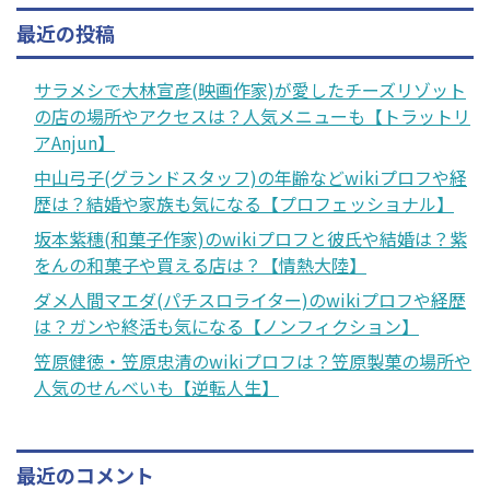
最近の投稿
サラメシで大林宣彦(映画作家)が愛したチーズリゾット
の店の場所やアクセスは？人気メニューも【トラットリ
アAnjun】
中山弓子(グランドスタッフ)の年齢などwikiプロフや経
歴は？結婚や家族も気になる【プロフェッショナル】
坂本紫穗(和菓子作家)のwikiプロフと彼氏や結婚は？紫
をんの和菓子や買える店は？【情熱大陸】
ダメ人間マエダ(パチスロライター)のwikiプロフや経歴
は？ガンや終活も気になる【ノンフィクション】
笠原健徳・笠原忠清のwikiプロフは？笠原製菓の場所や
人気のせんべいも【逆転人生】
最近のコメント