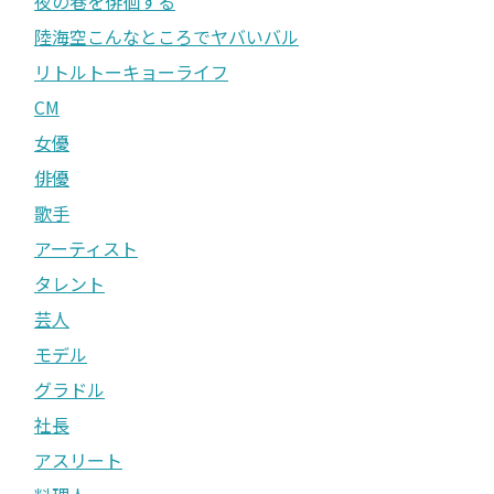
夜の巷を徘徊する
陸海空こんなところでヤバいバル
リトルトーキョーライフ
CM
女優
俳優
歌手
アーティスト
タレント
芸人
モデル
グラドル
社長
アスリート