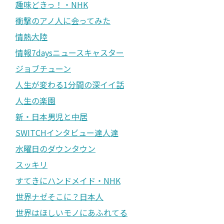
趣味どきっ！・NHK
衝撃のアノ人に会ってみた
情熱大陸
情報7daysニュースキャスター
ジョブチューン
人生が変わる1分間の深イイ話
人生の楽園
新・日本男児と中居
SWITCHインタビュー達人達
水曜日のダウンタウン
スッキリ
すてきにハンドメイド・NHK
世界ナゼそこに？日本人
世界はほしいモノにあふれてる