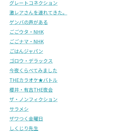
グレートコネクション
激レアさんを連れてきた。
ゲンバの声がある
ごごウタ・NHK
ごごナマ・NHK
ごはんジャパン
ゴロウ・デラックス
今夜くらべてみました
THEカラオケ★バトル
櫻井・有吉THE夜会
ザ・ノンフィクション
サラメシ
ザワつく金曜日
しくじり先生