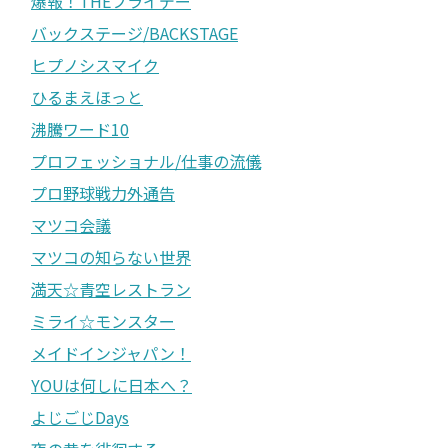
爆報！THEフライデー
バックステージ/BACKSTAGE
ヒプノシスマイク
ひるまえほっと
沸騰ワード10
プロフェッショナル/仕事の流儀
プロ野球戦力外通告
マツコ会議
マツコの知らない世界
満天☆青空レストラン
ミライ☆モンスター
メイドインジャパン！
YOUは何しに日本へ？
よじごじDays