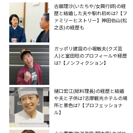
古舘理沙(いたちや/女興行師)の経
歴と結婚した夫や馴れ初めは?【フ
ァミリーヒストリー】神田伯山(松
之丞)の経歴も
ガッポリ建設の小堀敏夫(クズ芸
人)と室田稔のプロフィールや経歴
は?【ノンフィクション】
樋口宏江(総料理長)の経歴と結婚
や夫と子供は?志摩観光ホテルの場
所と景色は?【プロフェッショナ
ル】