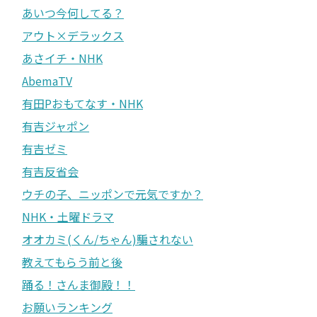
あいつ今何してる？
アウト×デラックス
あさイチ・NHK
AbemaTV
有田Pおもてなす・NHK
有吉ジャポン
有吉ゼミ
有吉反省会
ウチの子、ニッポンで元気ですか？
NHK・土曜ドラマ
オオカミ(くん/ちゃん)騙されない
教えてもらう前と後
踊る！さんま御殿！！
お願いランキング