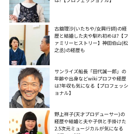
古舘理沙(いたちや/女興行師)の経
歴と結婚した夫や馴れ初めは?【フ
ァミリーヒストリー】神田伯山(松
之丞)の経歴も
サンライズ船長「田代誠一郎」の
年齢や出身などwikiプロフや経歴
は?年収も気になる【プロフェッシ
ョナル】
野上祥子(天才プロデューサー)の
経歴や結婚と夫や子供と手掛けた
2.5次元ミュージカルが気になる