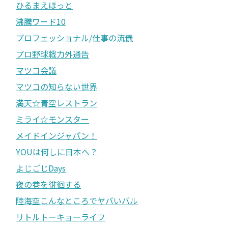
ひるまえほっと
沸騰ワード10
プロフェッショナル/仕事の流儀
プロ野球戦力外通告
マツコ会議
マツコの知らない世界
満天☆青空レストラン
ミライ☆モンスター
メイドインジャパン！
YOUは何しに日本へ？
よじごじDays
夜の巷を徘徊する
陸海空こんなところでヤバいバル
リトルトーキョーライフ