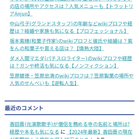
の店の場所やアクセスは？人気メニューも【トラットリ
アAnjun】
中山弓子(グランドスタッフ)の年齢などwikiプロフや経
歴は？結婚や家族も気になる【プロフェッショナル】
坂本紫穗(和菓子作家)のwikiプロフと彼氏や結婚は？紫
をんの和菓子や買える店は？【情熱大陸】
ダメ人間マエダ(パチスロライター)のwikiプロフや経歴
は？ガンや終活も気になる【ノンフィクション】
笠原健徳・笠原忠清のwikiプロフは？笠原製菓の場所や
人気のせんべいも【逆転人生】
最近のコメント
香田晋(元演歌歌手)が僧侶を務める寺の名前と場所は?
経歴や本名も気になる
に
【2024年最新】香田晋の現在