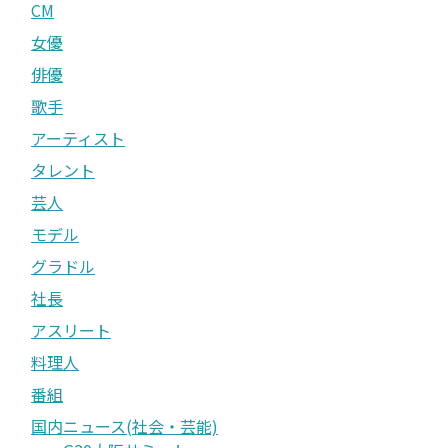
CM
女優
俳優
歌手
アーティスト
タレント
芸人
モデル
グラドル
社長
アスリート
料理人
番組
国内ニュース(社会・芸能)