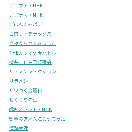
ごごウタ・NHK
ごごナマ・NHK
ごはんジャパン
ゴロウ・デラックス
今夜くらべてみました
THEカラオケ★バトル
櫻井・有吉THE夜会
ザ・ノンフィクション
サラメシ
ザワつく金曜日
しくじり先生
趣味どきっ！・NHK
衝撃のアノ人に会ってみた
情熱大陸