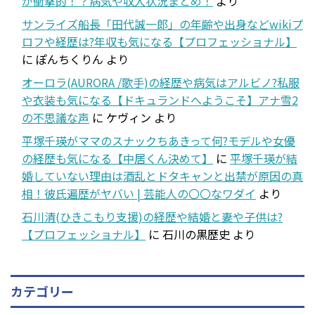
が衝撃的！？病気や収入状況まとめ！
より
サンライズ船長「田代誠一郎」の年齢や出身などwikiプ
ロフや経歴は?年収も気になる【プロフェッショナル】
に
ぽんちくりん
より
オーロラ(AURORA /歌手)の経歴や病気はアルビノ?私服
や衣装も気になる【ドキュランドへようこそ】アナ雪2
の不思議な声
に
ケヴィン
より
平塚千瑛がママのスナックちあきって何?モデルや女優
の経歴も気になる【中居くん決めて】
に
平塚千瑛が結
婚していない理由は酒乱とドタキャンと出禁が原因の真
相！彼氏遍歴がヤバい | 芸能人の〇〇なワダイ
より
石川清(ひきこもり支援)の経歴や結婚と妻や子供は?
【プロフェッショナル】
に
石川の黒歴史
より
カテゴリー