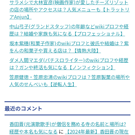
サラメシで大林宣彦(映画作家)が愛したチーズリゾット
の店の場所やアクセスは？人気メニューも【トラットリ
アAnjun】
中山弓子(グランドスタッフ)の年齢などwikiプロフや経
歴は？結婚や家族も気になる【プロフェッショナル】
坂本紫穗(和菓子作家)のwikiプロフと彼氏や結婚は？紫
をんの和菓子や買える店は？【情熱大陸】
ダメ人間マエダ(パチスロライター)のwikiプロフや経歴
は？ガンや終活も気になる【ノンフィクション】
笠原健徳・笠原忠清のwikiプロフは？笠原製菓の場所や
人気のせんべいも【逆転人生】
最近のコメント
香田晋(元演歌歌手)が僧侶を務める寺の名前と場所は?
経歴や本名も気になる
に
【2024年最新】香田晋の現在