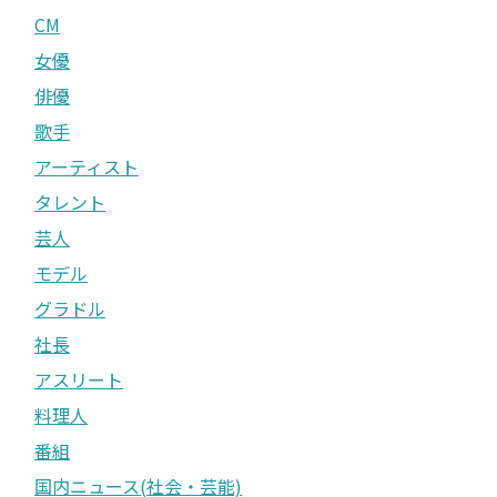
CM
女優
俳優
歌手
アーティスト
タレント
芸人
モデル
グラドル
社長
アスリート
料理人
番組
国内ニュース(社会・芸能)