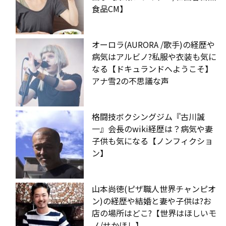
食品CM】
オーロラ(AURORA /歌手)の経歴や
病気はアルビノ?私服や衣装も気に
なる【ドキュランドへようこそ】
アナ雪2の不思議な声
格闘技ボクシングジム『古川誠
一』会長のwiki経歴は？病気や妻
子供も気になる【ノンフィクショ
ン】
山本尚徳(ピザ職人世界チャンピオ
ン)の経歴や結婚と妻や子供は?お
店の場所はどこ?【世界はほしいモ
ノ/せかほし】