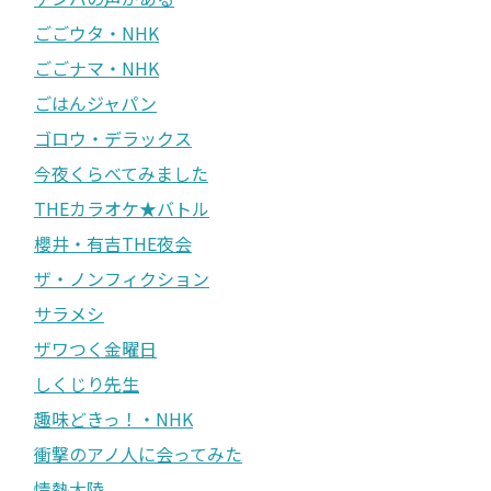
ごごウタ・NHK
ごごナマ・NHK
ごはんジャパン
ゴロウ・デラックス
今夜くらべてみました
THEカラオケ★バトル
櫻井・有吉THE夜会
ザ・ノンフィクション
サラメシ
ザワつく金曜日
しくじり先生
趣味どきっ！・NHK
衝撃のアノ人に会ってみた
情熱大陸