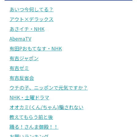
あいつ今何してる？
アウト×デラックス
あさイチ・NHK
AbemaTV
有田Pおもてなす・NHK
有吉ジャポン
有吉ゼミ
有吉反省会
ウチの子、ニッポンで元気ですか？
NHK・土曜ドラマ
オオカミ(くん/ちゃん)騙されない
教えてもらう前と後
踊る！さんま御殿！！
お願いランキング