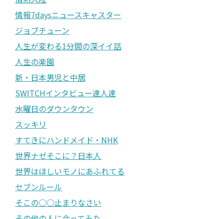
情報7daysニュースキャスター
ジョブチューン
人生が変わる1分間の深イイ話
人生の楽園
新・日本男児と中居
SWITCHインタビュー達人達
水曜日のダウンタウン
スッキリ
すてきにハンドメイド・NHK
世界ナゼそこに？日本人
世界はほしいモノにあふれてる
セブンルール
そこの○○止まりなさい
その他の人に会ってみた