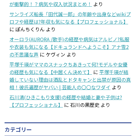
が衝撃的！？病気や収入状況まとめ！
より
サンライズ船長「田代誠一郎」の年齢や出身などwikiプ
ロフや経歴は?年収も気になる【プロフェッショナル】
に
ぽんちくりん
より
オーロラ(AURORA /歌手)の経歴や病気はアルビノ?私服
や衣装も気になる【ドキュランドへようこそ】アナ雪2
の不思議な声
に
ケヴィン
より
平塚千瑛がママのスナックちあきって何?モデルや女優
の経歴も気になる【中居くん決めて】
に
平塚千瑛が結
婚していない理由は酒乱とドタキャンと出禁が原因の真
相！彼氏遍歴がヤバい | 芸能人の〇〇なワダイ
より
石川清(ひきこもり支援)の経歴や結婚と妻や子供は?
【プロフェッショナル】
に
石川の黒歴史
より
カテゴリー