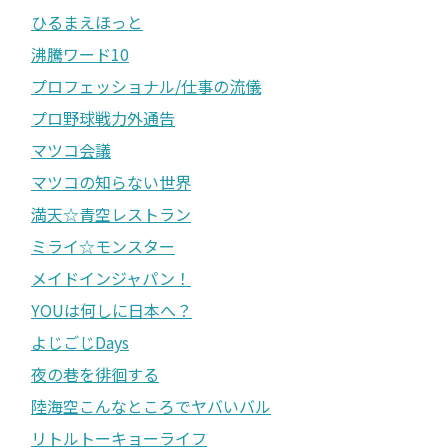
ひるまえほっと
沸騰ワード10
プロフェッショナル/仕事の流儀
プロ野球戦力外通告
マツコ会議
マツコの知らない世界
満天☆青空レストラン
ミライ☆モンスター
メイドインジャパン！
YOUは何しに日本へ？
よじごじDays
夜の巷を徘徊する
陸海空こんなところでヤバいバル
リトルトーキョーライフ