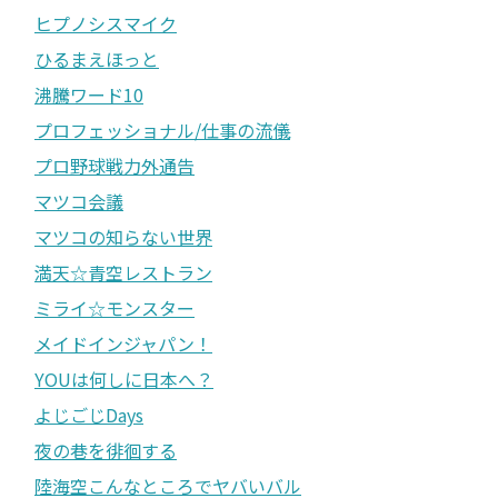
ヒプノシスマイク
ひるまえほっと
沸騰ワード10
プロフェッショナル/仕事の流儀
プロ野球戦力外通告
マツコ会議
マツコの知らない世界
満天☆青空レストラン
ミライ☆モンスター
メイドインジャパン！
YOUは何しに日本へ？
よじごじDays
夜の巷を徘徊する
陸海空こんなところでヤバいバル