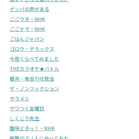
ゲンバの声がある
ごごウタ・NHK
ごごナマ・NHK
ごはんジャパン
ゴロウ・デラックス
今夜くらべてみました
THEカラオケ★バトル
櫻井・有吉THE夜会
ザ・ノンフィクション
サラメシ
ザワつく金曜日
しくじり先生
趣味どきっ！・NHK
衝撃のアノ人に会ってみた