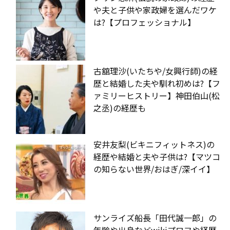
や夫と子供や家政婦を選んだワケ
は?【プロフェッショナル】
古舘理沙(いたちや/女興行師)の経
歴と結婚した夫や馴れ初めは?【フ
ァミリーヒストリー】神田伯山(松
之丞)の経歴も
安井友梨(ビキニフィットネス)の
経歴や結婚と夫や子供は?【マツコ
の知らない世界/おはぎ/深イイ】
サンライズ船長「田代誠一郎」の
年齢や出身などwikiプロフや経歴