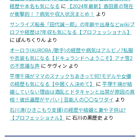
経歴や本名も気になる
に
【2024年最新】香田晋の現在
が衝撃的！？病気や収入状況まとめ！
より
サンライズ船長「田代誠一郎」の年齢や出身などwikiプ
ロフや経歴は?年収も気になる【プロフェッショナル】
に
ぽんちくりん
より
オーロラ(AURORA /歌手)の経歴や病気はアルビノ?私服
や衣装も気になる【ドキュランドへようこそ】アナ雪2
の不思議な声
に
ケヴィン
より
平塚千瑛がママのスナックちあきって何?モデルや女優
の経歴も気になる【中居くん決めて】
に
平塚千瑛が結
婚していない理由は酒乱とドタキャンと出禁が原因の真
相！彼氏遍歴がヤバい | 芸能人の〇〇なワダイ
より
石川清(ひきこもり支援)の経歴や結婚と妻や子供は?
【プロフェッショナル】
に
石川の黒歴史
より