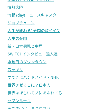
情熱大陸
情報7daysニュースキャスター
ジョブチューン
人生が変わる1分間の深イイ話
人生の楽園
新・日本男児と中居
SWITCHインタビュー達人達
水曜日のダウンタウン
スッキリ
すてきにハンドメイド・NHK
世界ナゼそこに？日本人
世界はほしいモノにあふれてる
セブンルール
そこの○○止まりなさい