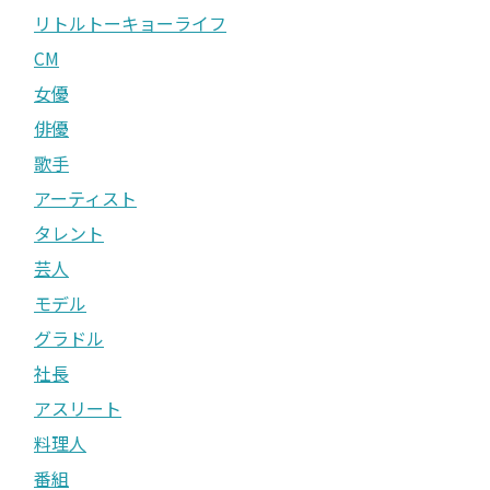
リトルトーキョーライフ
CM
女優
俳優
歌手
アーティスト
タレント
芸人
モデル
グラドル
社長
アスリート
料理人
番組