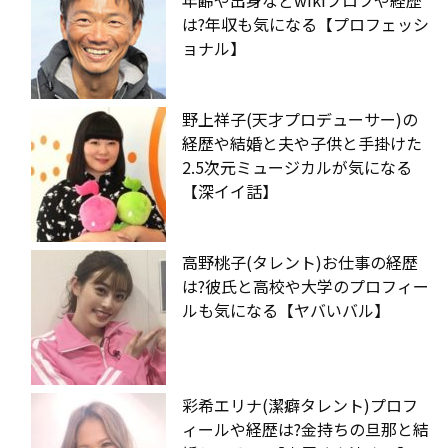
は?年収も気になる【プロフェッシ
ョナル】
野上祥子(天才プロデューサー)の
経歴や結婚と夫や子供と手掛けた
2.5次元ミュージカルが気になる
【深イイ話】
高野桃子(タレント)お仕事の経歴
は?彼氏と高校や大学のプロフィー
ルも気になる【ヤバいバル】
彩希エリナ(潔癖タレント)プロフ
ィールや経歴は?金持ちの旦那と結