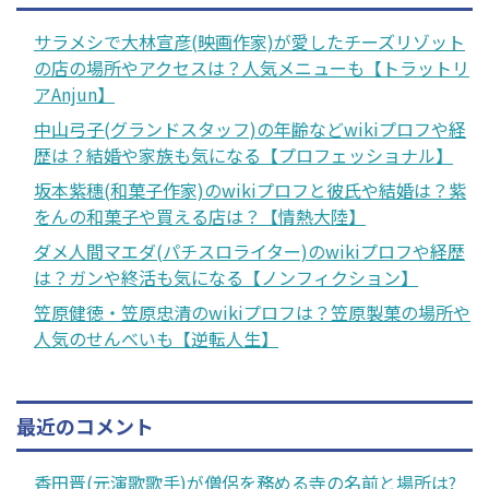
サラメシで大林宣彦(映画作家)が愛したチーズリゾット
の店の場所やアクセスは？人気メニューも【トラットリ
アAnjun】
中山弓子(グランドスタッフ)の年齢などwikiプロフや経
歴は？結婚や家族も気になる【プロフェッショナル】
坂本紫穗(和菓子作家)のwikiプロフと彼氏や結婚は？紫
をんの和菓子や買える店は？【情熱大陸】
ダメ人間マエダ(パチスロライター)のwikiプロフや経歴
は？ガンや終活も気になる【ノンフィクション】
笠原健徳・笠原忠清のwikiプロフは？笠原製菓の場所や
人気のせんべいも【逆転人生】
最近のコメント
香田晋(元演歌歌手)が僧侶を務める寺の名前と場所は?