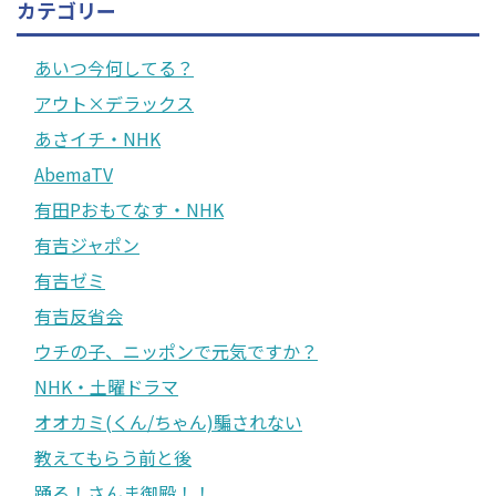
カテゴリー
あいつ今何してる？
アウト×デラックス
あさイチ・NHK
AbemaTV
有田Pおもてなす・NHK
有吉ジャポン
有吉ゼミ
有吉反省会
ウチの子、ニッポンで元気ですか？
NHK・土曜ドラマ
オオカミ(くん/ちゃん)騙されない
教えてもらう前と後
踊る！さんま御殿！！