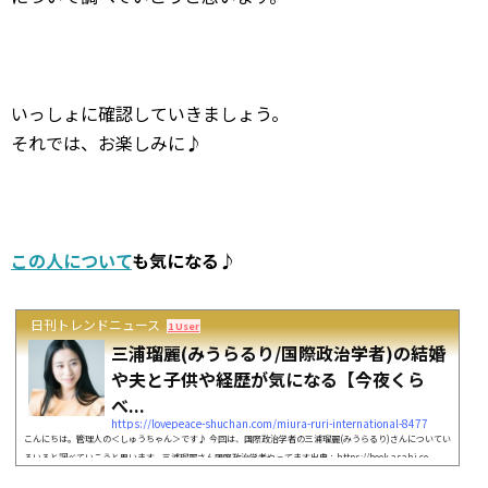
いっしょに確認していきましょう。
それでは、お楽しみに♪
この人について
も気になる♪
日刊トレンドニュース
1 User
三浦瑠麗(みうらるり/国際政治学者)の結婚
や夫と子供や経歴が気になる【今夜くら
べ...
https://lovepeace-shuchan.com/miura-ruri-international-8477
こんにちは。管理人の＜しゅうちゃん＞です♪ 今回は、国際政治学者の三浦瑠麗(みうらるり)さんについてい
ろいろと調べていこうと思います。三浦瑠麗さん国際政治学者やってます出典：https://book.asahi.co
m/ 三浦瑠麗さんは、さまざまなメディアに出演されていますが、 2019年10月23日に放送の「今夜くらべてみ