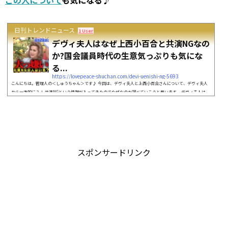
日刊トレンドニュース
1 User
デヴィ夫人はなぜ上西小百合と共演NGなの
か?国会議員時代の生意気っぷりも気にな
る...
https://lovepeace-shuchan.com/devi-uenishi-ng-5693
こんにちは。管理人の＜しゅうちゃん＞です♪ 今回は、デヴィ夫人と上西小百合さんについて、デヴィ夫人
から一方的に？！ 共演NGという情報が入ってきたのでなぜなのか調べていこうと思います。 デヴィ夫人は、
「ジョブチューン」の番組内で、 元国会議員の上西小百合さんとの共演NG宣言をされたことで話題になって
います。デヴィ夫人上西小百合さんと共演NG出典：https://www.tbs.co.jp/ 今回、いろいろと調べていきま
すので、いっしょに確認していきましょう。それでは、お楽しみに♪ スポンサードリン...
スポンサードリンク