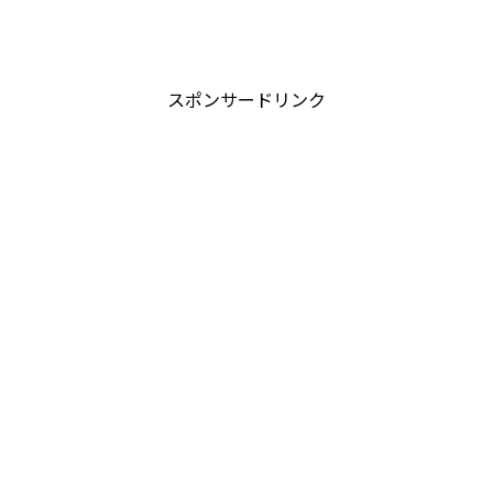
ました」に出演されるということです。 肩書を見るとお堅くて怖そうな人が、こういうバラエティ番組に出
るということで、親近感を持ちました。 そこで今回は三浦瑠麗さんについて結婚や夫や子供の...
スポンサードリンク