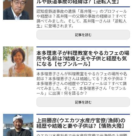
ルや鉄道事故の経緯は?【逆転人生】
認知症鉄道事故の遺族「高井隆一」のプロフィール
や経歴は？高井隆一の父親の事故の経緯は？すべて
調べてみました。そして、高井隆一さんは「逆転人
生」に登場されます。
記事を読む
本多理恵子が料理教室をやるカフェの場
所や名前は?結婚と夫や子供と経歴も気
になる【セブンルール】
本多理恵子さんが料理教室をやるカフェの場所や名
前は？本多理恵子さんは結婚してる？夫や子供は？
本多理恵子さんの経歴やプロフィールは？すべて調
べてみました。そして、本多理恵子さん「セブンル
ール」に出演！何を語るか？
記事を読む
上田勝彦(ウエカツ水産庁官僚/漁師)の
経歴や結婚と妻や子供は?【情熱大陸】
ウエカツ水産社長で元水産庁官僚で元漁師の上田勝