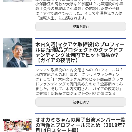
小澤静江の高校や大学など学歴は？北洋建設の小澤
静江会長の年収は？小澤静江の結婚した夫や子供
は？すべて調べてみました。そして小澤静江さんは
「逆転人生」に出演されます。
記事を読む
木内文昭(マクアケ取締役)のプロフィー
ルは?新製品プロジェクトのクラウドフ
ァンディングは何円でヒット商品か?
【ガイアの夜明け】
マクアケ取締役の木内文昭さんのプロフィールは？
木内文昭さんのお仕事の「クラウドファンディン
グ」って何？木内文昭さん達のヒット商品はクラウ
ドファンディングで何円集めたのか？全部調べてみ
ました。そして、木内文昭さん「ガイアの夜明け」
に登場！新製品プロジェクトの秘話が気になる
記事を読む
オオカミちゃんの男子出演メンバー一覧
の画像とプロフィールまとめ【2019年7
月14日スタート編】