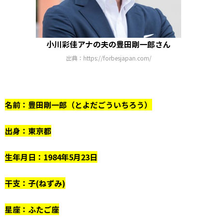
小川彩佳アナの夫の豊田剛一郎さん
出典：https://forbesjapan.com/
名前：豊田剛一郎（とよだごういちろう）
出身：東京都
生年月日：1984年5月23日
干支：子(ねずみ)
星座：ふたご座