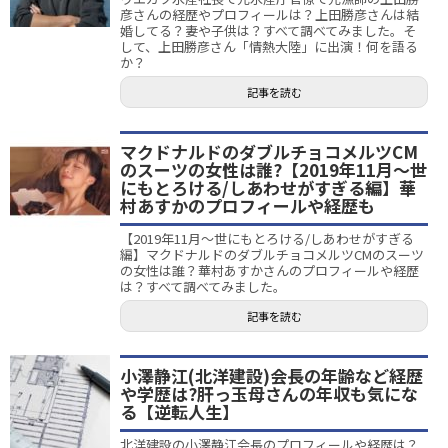
彦さんの経歴やプロフィールは？上田勝彦さんは結
婚してる？妻や子供は？すべて調べてみました。そ
して、上田勝彦さん「情熱大陸」に出演！何を語る
か？
記事を読む
マクドナルドのダブルチョコメルツCM
のスーツの女性は誰?【2019年11月～世
にもとろける/しあわせがすぎる編】華
村あすかのプロフィールや経歴も
【2019年11月～世にもとろける/しあわせがすぎる
編】マクドナルドのダブルチョコメルツCMのスーツ
の女性は誰？華村あすかさんのプロフィールや経歴
は？すべて調べてみました。
記事を読む
小澤静江(北洋建設)会長の年齢など経歴
や学歴は?肝っ玉母さんの年収も気にな
る【逆転人生】
北洋建設の小澤静江会長のプロフィールや経歴は？