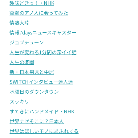
趣味どきっ！・NHK
衝撃のアノ人に会ってみた
情熱大陸
情報7daysニュースキャスター
ジョブチューン
人生が変わる1分間の深イイ話
人生の楽園
新・日本男児と中居
SWITCHインタビュー達人達
水曜日のダウンタウン
スッキリ
すてきにハンドメイド・NHK
世界ナゼそこに？日本人
世界はほしいモノにあふれてる