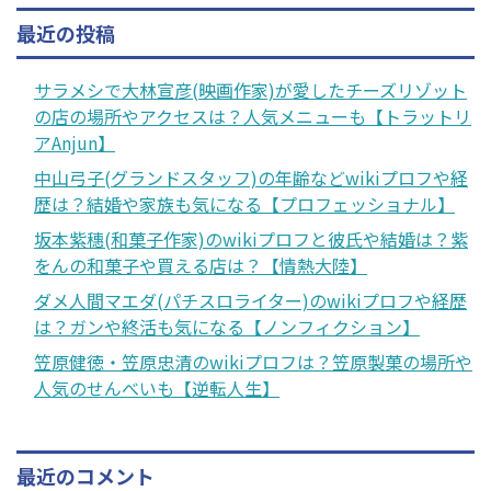
最近の投稿
サラメシで大林宣彦(映画作家)が愛したチーズリゾット
の店の場所やアクセスは？人気メニューも【トラットリ
アAnjun】
中山弓子(グランドスタッフ)の年齢などwikiプロフや経
歴は？結婚や家族も気になる【プロフェッショナル】
坂本紫穗(和菓子作家)のwikiプロフと彼氏や結婚は？紫
をんの和菓子や買える店は？【情熱大陸】
ダメ人間マエダ(パチスロライター)のwikiプロフや経歴
は？ガンや終活も気になる【ノンフィクション】
笠原健徳・笠原忠清のwikiプロフは？笠原製菓の場所や
人気のせんべいも【逆転人生】
最近のコメント