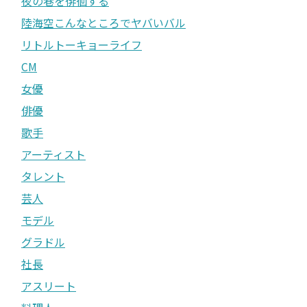
夜の巷を徘徊する
陸海空こんなところでヤバいバル
リトルトーキョーライフ
CM
女優
俳優
歌手
アーティスト
タレント
芸人
モデル
グラドル
社長
アスリート