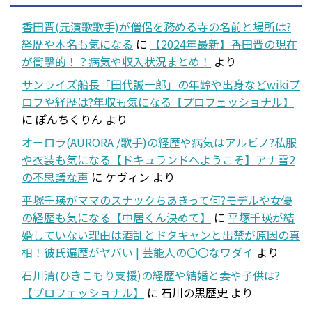
香田晋(元演歌歌手)が僧侶を務める寺の名前と場所は?
経歴や本名も気になる
に
【2024年最新】香田晋の現在
が衝撃的！？病気や収入状況まとめ！
より
サンライズ船長「田代誠一郎」の年齢や出身などwikiプ
ロフや経歴は?年収も気になる【プロフェッショナル】
に
ぽんちくりん
より
オーロラ(AURORA /歌手)の経歴や病気はアルビノ?私服
や衣装も気になる【ドキュランドへようこそ】アナ雪2
の不思議な声
に
ケヴィン
より
平塚千瑛がママのスナックちあきって何?モデルや女優
の経歴も気になる【中居くん決めて】
に
平塚千瑛が結
婚していない理由は酒乱とドタキャンと出禁が原因の真
相！彼氏遍歴がヤバい | 芸能人の〇〇なワダイ
より
石川清(ひきこもり支援)の経歴や結婚と妻や子供は?
【プロフェッショナル】
に
石川の黒歴史
より