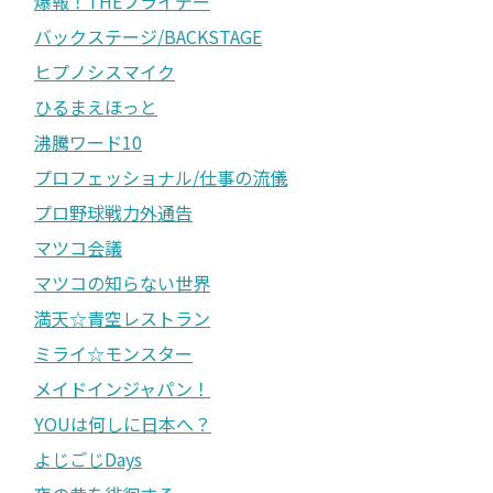
爆報！THEフライデー
バックステージ/BACKSTAGE
ヒプノシスマイク
ひるまえほっと
沸騰ワード10
プロフェッショナル/仕事の流儀
プロ野球戦力外通告
マツコ会議
マツコの知らない世界
満天☆青空レストラン
ミライ☆モンスター
メイドインジャパン！
YOUは何しに日本へ？
よじごじDays