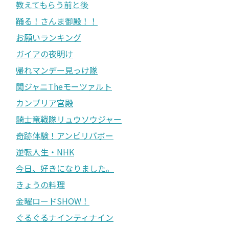
教えてもらう前と後
踊る！さんま御殿！！
お願いランキング
ガイアの夜明け
帰れマンデー見っけ隊
関ジャニTheモーツァルト
カンブリア宮殿
騎士竜戦隊リュウソウジャー
奇跡体験！アンビリバボー
逆転人生・NHK
今日、好きになりました。
きょうの料理
金曜ロードSHOW！
ぐるぐるナインティナイン