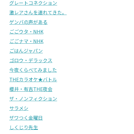
グレートコネクション
激レアさんを連れてきた。
ゲンバの声がある
ごごウタ・NHK
ごごナマ・NHK
ごはんジャパン
ゴロウ・デラックス
今夜くらべてみました
THEカラオケ★バトル
櫻井・有吉THE夜会
ザ・ノンフィクション
サラメシ
ザワつく金曜日
しくじり先生