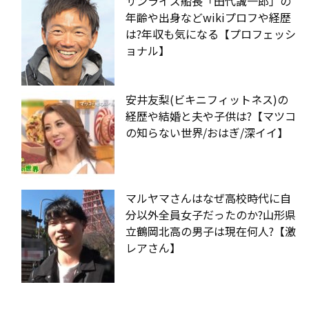
サンライズ船長「田代誠一郎」の
年齢や出身などwikiプロフや経歴
は?年収も気になる【プロフェッシ
ョナル】
安井友梨(ビキニフィットネス)の
経歴や結婚と夫や子供は?【マツコ
の知らない世界/おはぎ/深イイ】
マルヤマさんはなぜ高校時代に自
分以外全員女子だったのか?山形県
立鶴岡北高の男子は現在何人?【激
レアさん】