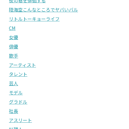
夜の巷を徘徊する
陸海空こんなところでヤバいバル
リトルトーキョーライフ
CM
女優
俳優
歌手
アーティスト
タレント
芸人
モデル
グラドル
社長
アスリート