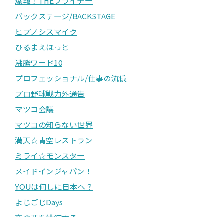
爆報！THEフライデー
バックステージ/BACKSTAGE
ヒプノシスマイク
ひるまえほっと
沸騰ワード10
プロフェッショナル/仕事の流儀
プロ野球戦力外通告
マツコ会議
マツコの知らない世界
満天☆青空レストラン
ミライ☆モンスター
メイドインジャパン！
YOUは何しに日本へ？
よじごじDays