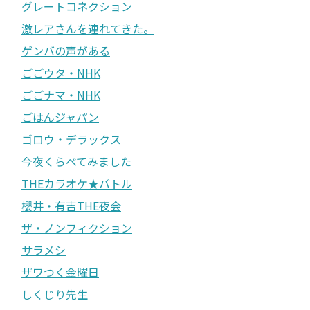
グレートコネクション
激レアさんを連れてきた。
ゲンバの声がある
ごごウタ・NHK
ごごナマ・NHK
ごはんジャパン
ゴロウ・デラックス
今夜くらべてみました
THEカラオケ★バトル
櫻井・有吉THE夜会
ザ・ノンフィクション
サラメシ
ザワつく金曜日
しくじり先生