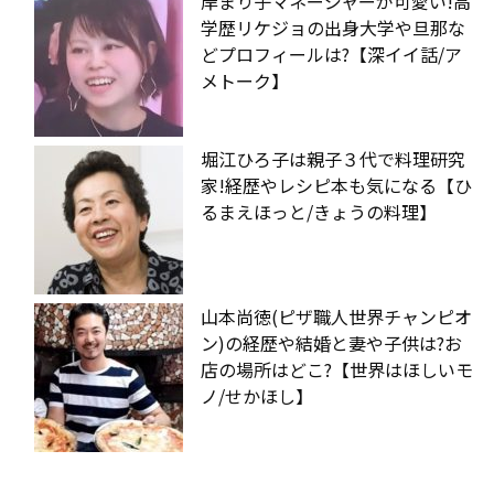
岸まり子マネージャーが可愛い!高
学歴リケジョの出身大学や旦那な
どプロフィールは?【深イイ話/ア
メトーク】
堀江ひろ子は親子３代で料理研究
家!経歴やレシピ本も気になる【ひ
るまえほっと/きょうの料理】
山本尚徳(ピザ職人世界チャンピオ
ン)の経歴や結婚と妻や子供は?お
店の場所はどこ?【世界はほしいモ
ノ/せかほし】