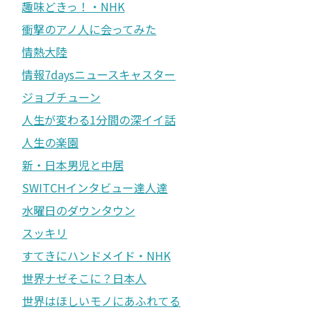
趣味どきっ！・NHK
衝撃のアノ人に会ってみた
情熱大陸
情報7daysニュースキャスター
ジョブチューン
人生が変わる1分間の深イイ話
人生の楽園
新・日本男児と中居
SWITCHインタビュー達人達
水曜日のダウンタウン
スッキリ
すてきにハンドメイド・NHK
世界ナゼそこに？日本人
世界はほしいモノにあふれてる