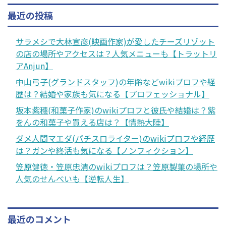
最近の投稿
サラメシで大林宣彦(映画作家)が愛したチーズリゾット
の店の場所やアクセスは？人気メニューも【トラットリ
アAnjun】
中山弓子(グランドスタッフ)の年齢などwikiプロフや経
歴は？結婚や家族も気になる【プロフェッショナル】
坂本紫穗(和菓子作家)のwikiプロフと彼氏や結婚は？紫
をんの和菓子や買える店は？【情熱大陸】
ダメ人間マエダ(パチスロライター)のwikiプロフや経歴
は？ガンや終活も気になる【ノンフィクション】
笠原健徳・笠原忠清のwikiプロフは？笠原製菓の場所や
人気のせんべいも【逆転人生】
最近のコメント