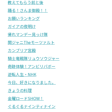
教えてもらう前と後
踊る！さんま御殿！！
お願いランキング
ガイアの夜明け
帰れマンデー見っけ隊
関ジャニTheモーツァルト
カンブリア宮殿
騎士竜戦隊リュウソウジャー
奇跡体験！アンビリバボー
逆転人生・NHK
今日、好きになりました。
きょうの料理
金曜ロードSHOW！
ぐるぐるナインティナイン