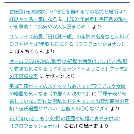
香田晋(元演歌歌手)が僧侶を務める寺の名前と場所は?
経歴や本名も気になる
に
【2024年最新】香田晋の現在
が衝撃的！？病気や収入状況まとめ！
より
サンライズ船長「田代誠一郎」の年齢や出身などwikiプ
ロフや経歴は?年収も気になる【プロフェッショナル】
に
ぽんちくりん
より
オーロラ(AURORA /歌手)の経歴や病気はアルビノ?私服
や衣装も気になる【ドキュランドへようこそ】アナ雪2
の不思議な声
に
ケヴィン
より
平塚千瑛がママのスナックちあきって何?モデルや女優
の経歴も気になる【中居くん決めて】
に
平塚千瑛が結
婚していない理由は酒乱とドタキャンと出禁が原因の真
相！彼氏遍歴がヤバい | 芸能人の〇〇なワダイ
より
石川清(ひきこもり支援)の経歴や結婚と妻や子供は?
【プロフェッショナル】
に
石川の黒歴史
より