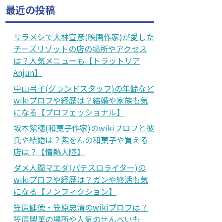
最近の投稿
サラメシで大林宣彦(映画作家)が愛した
チーズリゾットの店の場所やアクセス
は？人気メニューも【トラットリア
Anjun】
中山弓子(グランドスタッフ)の年齢など
wikiプロフや経歴は？結婚や家族も気
になる【プロフェッショナル】
坂本紫穗(和菓子作家)のwikiプロフと彼
氏や結婚は？紫をんの和菓子や買える
店は？【情熱大陸】
ダメ人間マエダ(パチスロライター)の
wikiプロフや経歴は？ガンや終活も気
になる【ノンフィクション】
笠原健徳・笠原忠清のwikiプロフは？
笠原製菓の場所や人気のせんべいも