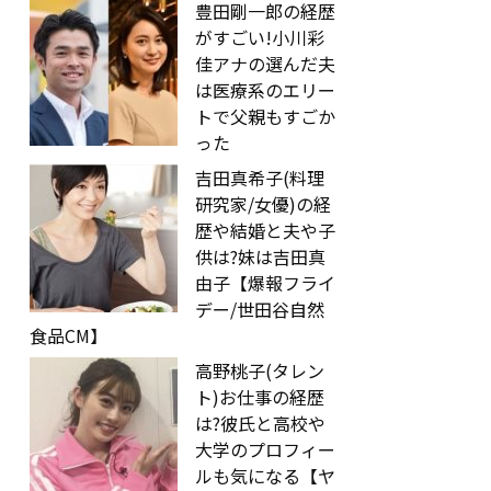
豊田剛一郎の経歴
がすごい!小川彩
佳アナの選んだ夫
は医療系のエリー
トで父親もすごか
った
吉田真希子(料理
研究家/女優)の経
歴や結婚と夫や子
供は?妹は吉田真
由子【爆報フライ
デー/世田谷自然
食品CM】
高野桃子(タレン
ト)お仕事の経歴
は?彼氏と高校や
大学のプロフィー
ルも気になる【ヤ