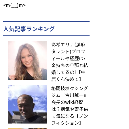
<m(__)m>
人気記事ランキング
彩希エリナ(潔癖
タレント)プロフ
ィールや経歴は?
金持ちの旦那と結
婚してるの?【中
居くん決めて】
格闘技ボクシング
ジム『古川誠一』
会長のwiki経歴
は？病気や妻子供
も気になる【ノン
フィクション】