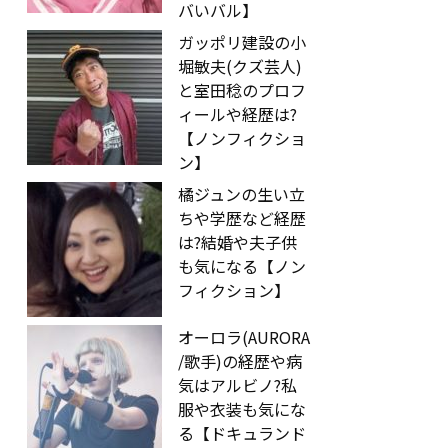
バいバル】
ガッポリ建設の小
堀敏夫(クズ芸人)
と室田稔のプロフ
ィールや経歴は?
【ノンフィクショ
ン】
橘ジュンの生い立
ちや学歴など経歴
は?結婚や夫子供
も気になる【ノン
フィクション】
オーロラ(AURORA
/歌手)の経歴や病
気はアルビノ?私
服や衣装も気にな
る【ドキュランド