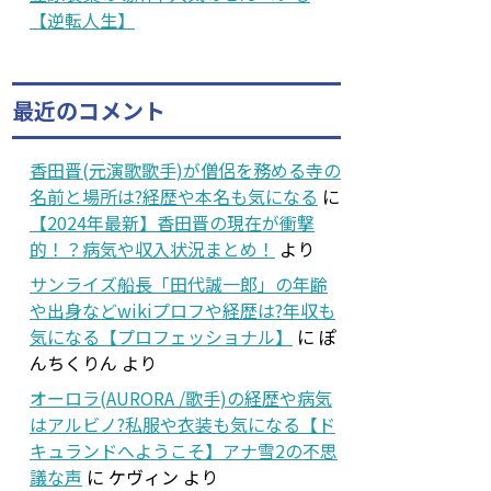
【逆転人生】
最近のコメント
香田晋(元演歌歌手)が僧侶を務める寺の
名前と場所は?経歴や本名も気になる
に
【2024年最新】香田晋の現在が衝撃
的！？病気や収入状況まとめ！
より
サンライズ船長「田代誠一郎」の年齢
や出身などwikiプロフや経歴は?年収も
気になる【プロフェッショナル】
に
ぽ
んちくりん
より
オーロラ(AURORA /歌手)の経歴や病気
はアルビノ?私服や衣装も気になる【ド
キュランドへようこそ】アナ雪2の不思
議な声
に
ケヴィン
より