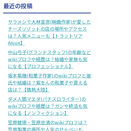
最近の投稿
サラメシで大林宣彦(映画作家)が愛した
チーズリゾットの店の場所やアクセス
は？人気メニューも【トラットリア
Anjun】
中山弓子(グランドスタッフ)の年齢など
wikiプロフや経歴は？結婚や家族も気
になる【プロフェッショナル】
坂本紫穗(和菓子作家)のwikiプロフと彼
氏や結婚は？紫をんの和菓子や買える
店は？【情熱大陸】
ダメ人間マエダ(パチスロライター)の
wikiプロフや経歴は？ガンや終活も気
になる【ノンフィクション】
笠原健徳・笠原忠清のwikiプロフは？
笠原製菓の場所や人気のせんべいも