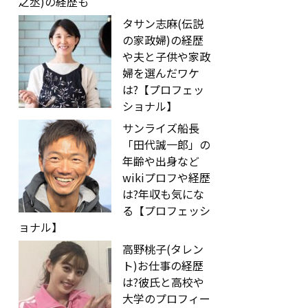
之丞)の経歴も
タサン志麻(伝説
の家政婦)の経歴
や夫と子供や家政
婦を選んだワケ
は?【プロフェッ
ショナル】
サンライズ船長
「田代誠一郎」の
年齢や出身など
wikiプロフや経歴
は?年収も気にな
る【プロフェッシ
ョナル】
高野桃子(タレン
ト)お仕事の経歴
は?彼氏と高校や
大学のプロフィー