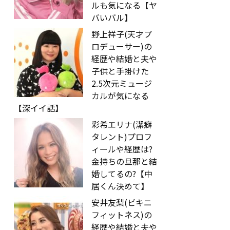
ルも気になる【ヤ
バいバル】
野上祥子(天才プ
ロデューサー)の
経歴や結婚と夫や
子供と手掛けた
2.5次元ミュージ
カルが気になる
【深イイ話】
彩希エリナ(潔癖
タレント)プロフ
ィールや経歴は?
金持ちの旦那と結
婚してるの?【中
居くん決めて】
安井友梨(ビキニ
フィットネス)の
経歴や結婚と夫や