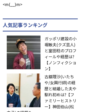
<m(__)m>
人気記事ランキング
ガッポリ建設の小
堀敏夫(クズ芸人)
と室田稔のプロフ
ィールや経歴は?
【ノンフィクショ
ン】
古舘理沙(いたち
や/女興行師)の経
歴と結婚した夫や
馴れ初めは?【フ
ァミリーヒストリ
ー】神田伯山(松