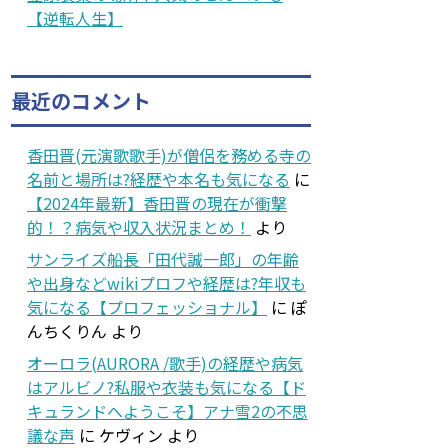
【逆転人生】
最近のコメント
香田晋(元演歌歌手)が僧侶を務める寺の
名前と場所は?経歴や本名も気になる
に
【2024年最新】香田晋の現在が衝撃
的！？病気や収入状況まとめ！
より
サンライズ船長「田代誠一郎」の年齢
や出身などwikiプロフや経歴は?年収も
気になる【プロフェッショナル】
に
ぽ
んちくりん
より
オーロラ(AURORA /歌手)の経歴や病気
はアルビノ?私服や衣装も気になる【ド
キュランドへようこそ】アナ雪2の不思
議な声
に
ケヴィン
より