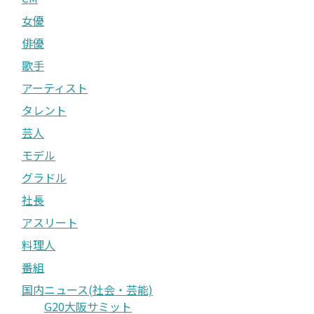
女優
俳優
歌手
アーティスト
タレント
芸人
モデル
グラドル
社長
アスリート
料理人
番組
国内ニュース(社会・芸能)
G20大阪サミット