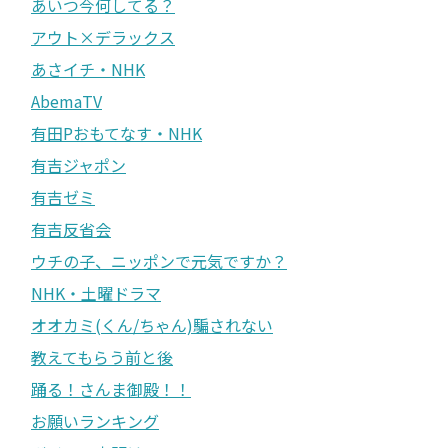
あいつ今何してる？
アウト×デラックス
あさイチ・NHK
AbemaTV
有田Pおもてなす・NHK
有吉ジャポン
有吉ゼミ
有吉反省会
ウチの子、ニッポンで元気ですか？
NHK・土曜ドラマ
オオカミ(くん/ちゃん)騙されない
教えてもらう前と後
踊る！さんま御殿！！
お願いランキング