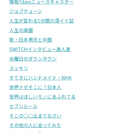
情報7daysニュースキャスター
ジョブチューン
人生が変わる1分間の深イイ話
人生の楽園
新・日本男児と中居
SWITCHインタビュー達人達
水曜日のダウンタウン
スッキリ
すてきにハンドメイド・NHK
世界ナゼそこに？日本人
世界はほしいモノにあふれてる
セブンルール
そこの○○止まりなさい
その他の人に会ってみた