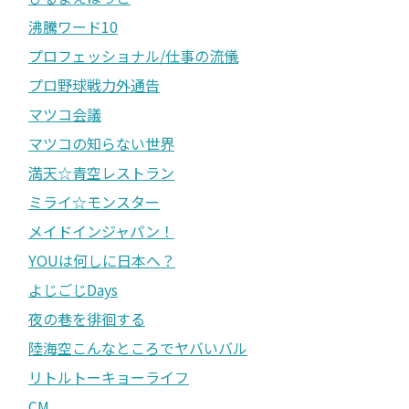
沸騰ワード10
プロフェッショナル/仕事の流儀
プロ野球戦力外通告
マツコ会議
マツコの知らない世界
満天☆青空レストラン
ミライ☆モンスター
メイドインジャパン！
YOUは何しに日本へ？
よじごじDays
夜の巷を徘徊する
陸海空こんなところでヤバいバル
リトルトーキョーライフ
CM