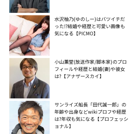
水沢柚乃(ゆのしー)はバツイチだ
った⁉︎結婚や経歴と可愛い画像も
気になる【PICMO】
小山薫堂(放送作家/脚本家)のプロ
フィールや経歴と結婚(妻)や彼女
は?【アナザースカイ】
サンライズ船長「田代誠一郎」の
年齢や出身などwikiプロフや経歴
は?年収も気になる【プロフェッシ
ョナル】