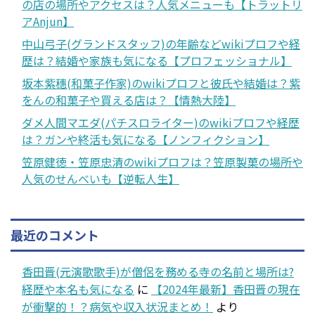
の店の場所やアクセスは？人気メニューも【トラットリ
アAnjun】
中山弓子(グランドスタッフ)の年齢などwikiプロフや経
歴は？結婚や家族も気になる【プロフェッショナル】
坂本紫穗(和菓子作家)のwikiプロフと彼氏や結婚は？紫
をんの和菓子や買える店は？【情熱大陸】
ダメ人間マエダ(パチスロライター)のwikiプロフや経歴
は？ガンや終活も気になる【ノンフィクション】
笠原健徳・笠原忠清のwikiプロフは？笠原製菓の場所や
人気のせんべいも【逆転人生】
最近のコメント
香田晋(元演歌歌手)が僧侶を務める寺の名前と場所は?
経歴や本名も気になる
に
【2024年最新】香田晋の現在
が衝撃的！？病気や収入状況まとめ！
より