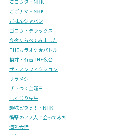
ごごウタ・NHK
ごごナマ・NHK
ごはんジャパン
ゴロウ・デラックス
今夜くらべてみました
THEカラオケ★バトル
櫻井・有吉THE夜会
ザ・ノンフィクション
サラメシ
ザワつく金曜日
しくじり先生
趣味どきっ！・NHK
衝撃のアノ人に会ってみた
情熱大陸