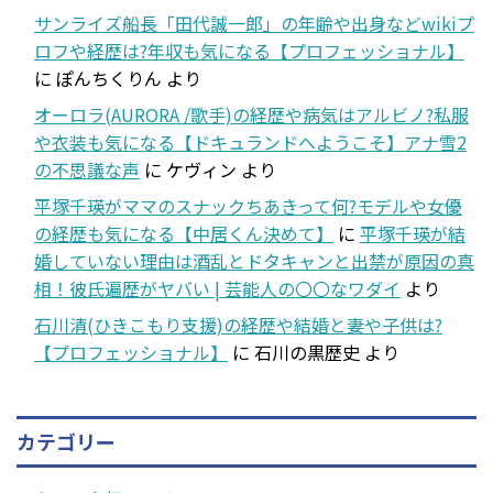
サンライズ船長「田代誠一郎」の年齢や出身などwikiプ
ロフや経歴は?年収も気になる【プロフェッショナル】
に
ぽんちくりん
より
オーロラ(AURORA /歌手)の経歴や病気はアルビノ?私服
や衣装も気になる【ドキュランドへようこそ】アナ雪2
の不思議な声
に
ケヴィン
より
平塚千瑛がママのスナックちあきって何?モデルや女優
の経歴も気になる【中居くん決めて】
に
平塚千瑛が結
婚していない理由は酒乱とドタキャンと出禁が原因の真
相！彼氏遍歴がヤバい | 芸能人の〇〇なワダイ
より
石川清(ひきこもり支援)の経歴や結婚と妻や子供は?
【プロフェッショナル】
に
石川の黒歴史
より
カテゴリー