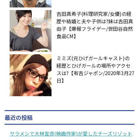
吉田真希子(料理研究家/女優)の経
歴や結婚と夫や子供は?妹は吉田真
由子【爆報フライデー/世田谷自然
食品CM】
ミミズ(元ひげガールキャスト)の
経歴とひげガールの場所やアクセ
スは?【有吉ジャポン/2020年3月27
日】
最近の投稿
サラメシで大林宣彦(映画作家)が愛したチーズリゾット