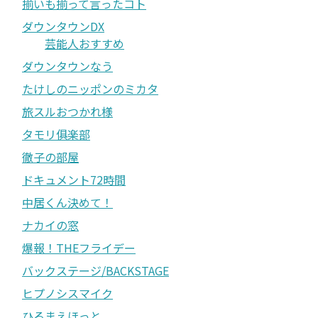
揃いも揃って言ったコト
ダウンタウンDX
芸能人おすすめ
ダウンタウンなう
たけしのニッポンのミカタ
旅スルおつかれ様
タモリ俱楽部
徹子の部屋
ドキュメント72時間
中居くん決めて！
ナカイの窓
爆報！THEフライデー
バックステージ/BACKSTAGE
ヒプノシスマイク
ひるまえほっと