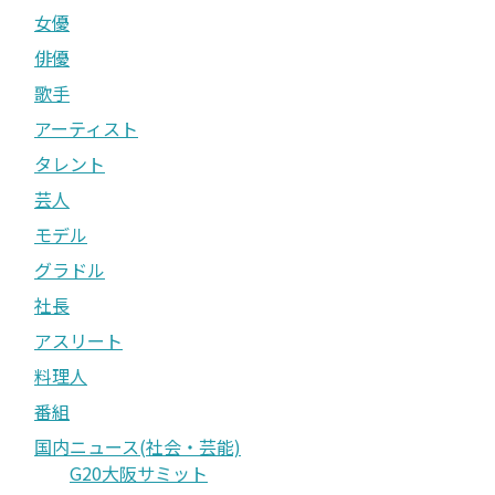
女優
俳優
歌手
アーティスト
タレント
芸人
モデル
グラドル
社長
アスリート
料理人
番組
国内ニュース(社会・芸能)
G20大阪サミット