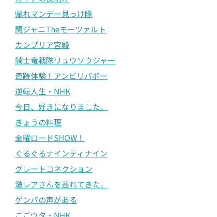
帰れマンデー見っけ隊
関ジャニTheモーツァルト
カンブリア宮殿
騎士竜戦隊リュウソウジャー
奇跡体験！アンビリバボー
逆転人生・NHK
今日、好きになりました。
きょうの料理
金曜ロードSHOW！
ぐるぐるナインティナイン
グレートコネクション
激レアさんを連れてきた。
ゲンバの声がある
ごごウタ・NHK