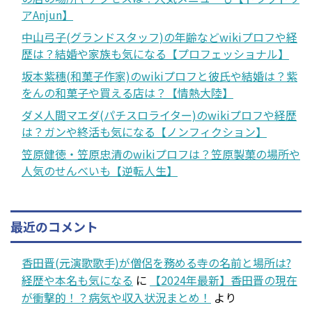
アAnjun】
中山弓子(グランドスタッフ)の年齢などwikiプロフや経
歴は？結婚や家族も気になる【プロフェッショナル】
坂本紫穗(和菓子作家)のwikiプロフと彼氏や結婚は？紫
をんの和菓子や買える店は？【情熱大陸】
ダメ人間マエダ(パチスロライター)のwikiプロフや経歴
は？ガンや終活も気になる【ノンフィクション】
笠原健徳・笠原忠清のwikiプロフは？笠原製菓の場所や
人気のせんべいも【逆転人生】
最近のコメント
香田晋(元演歌歌手)が僧侶を務める寺の名前と場所は?
経歴や本名も気になる
に
【2024年最新】香田晋の現在
が衝撃的！？病気や収入状況まとめ！
より