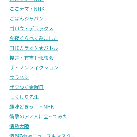
ごごナマ・NHK
ごはんジャパン
ゴロウ・デラックス
今夜くらべてみました
THEカラオケ★バトル
櫻井・有吉THE夜会
ザ・ノンフィクション
サラメシ
ザワつく金曜日
しくじり先生
趣味どきっ！・NHK
衝撃のアノ人に会ってみた
情熱大陸
情報7daysニュースキャスター