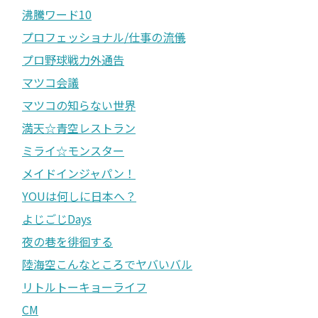
沸騰ワード10
プロフェッショナル/仕事の流儀
プロ野球戦力外通告
マツコ会議
マツコの知らない世界
満天☆青空レストラン
ミライ☆モンスター
メイドインジャパン！
YOUは何しに日本へ？
よじごじDays
夜の巷を徘徊する
陸海空こんなところでヤバいバル
リトルトーキョーライフ
CM