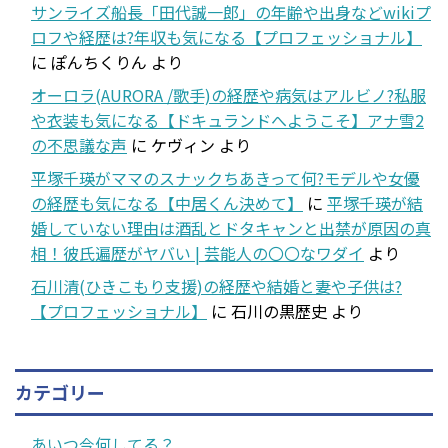
サンライズ船長「田代誠一郎」の年齢や出身などwikiプ
ロフや経歴は?年収も気になる【プロフェッショナル】
に
ぽんちくりん
より
オーロラ(AURORA /歌手)の経歴や病気はアルビノ?私服
や衣装も気になる【ドキュランドへようこそ】アナ雪2
の不思議な声
に
ケヴィン
より
平塚千瑛がママのスナックちあきって何?モデルや女優
の経歴も気になる【中居くん決めて】
に
平塚千瑛が結
婚していない理由は酒乱とドタキャンと出禁が原因の真
相！彼氏遍歴がヤバい | 芸能人の〇〇なワダイ
より
石川清(ひきこもり支援)の経歴や結婚と妻や子供は?
【プロフェッショナル】
に
石川の黒歴史
より
カテゴリー
あいつ今何してる？