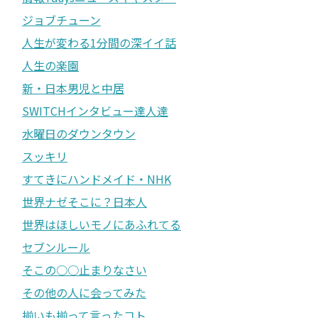
ジョブチューン
人生が変わる1分間の深イイ話
人生の楽園
新・日本男児と中居
SWITCHインタビュー達人達
水曜日のダウンタウン
スッキリ
すてきにハンドメイド・NHK
世界ナゼそこに？日本人
世界はほしいモノにあふれてる
セブンルール
そこの○○止まりなさい
その他の人に会ってみた
揃いも揃って言ったコト