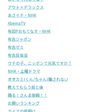
アウト×デラックス
あさイチ・NHK
AbemaTV
有田Pおもてなす・NHK
有吉ジャポン
有吉ゼミ
有吉反省会
ウチの子、ニッポンで元気ですか？
NHK・土曜ドラマ
オオカミ(くん/ちゃん)騙されない
教えてもらう前と後
踊る！さんま御殿！！
お願いランキング
ガイアの夜明け