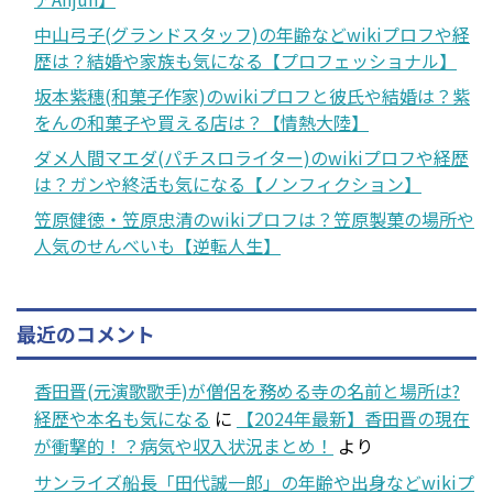
中山弓子(グランドスタッフ)の年齢などwikiプロフや経
歴は？結婚や家族も気になる【プロフェッショナル】
坂本紫穗(和菓子作家)のwikiプロフと彼氏や結婚は？紫
をんの和菓子や買える店は？【情熱大陸】
ダメ人間マエダ(パチスロライター)のwikiプロフや経歴
は？ガンや終活も気になる【ノンフィクション】
笠原健徳・笠原忠清のwikiプロフは？笠原製菓の場所や
人気のせんべいも【逆転人生】
最近のコメント
香田晋(元演歌歌手)が僧侶を務める寺の名前と場所は?
経歴や本名も気になる
に
【2024年最新】香田晋の現在
が衝撃的！？病気や収入状況まとめ！
より
サンライズ船長「田代誠一郎」の年齢や出身などwikiプ