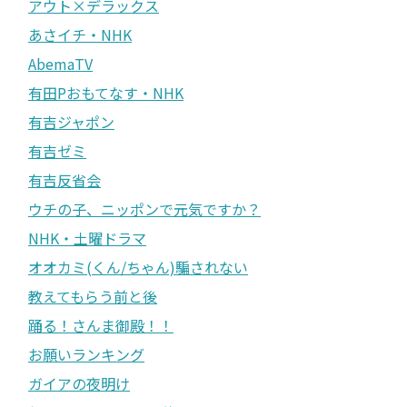
アウト×デラックス
あさイチ・NHK
AbemaTV
有田Pおもてなす・NHK
有吉ジャポン
有吉ゼミ
有吉反省会
ウチの子、ニッポンで元気ですか？
NHK・土曜ドラマ
オオカミ(くん/ちゃん)騙されない
教えてもらう前と後
踊る！さんま御殿！！
お願いランキング
ガイアの夜明け