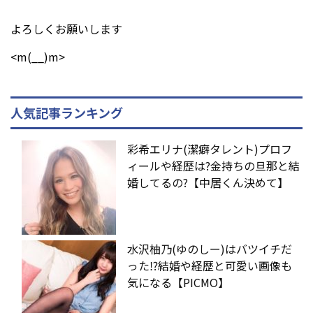
よろしくお願いします
<m(__)m>
人気記事ランキング
彩希エリナ(潔癖タレント)プロフ
ィールや経歴は?金持ちの旦那と結
婚してるの?【中居くん決めて】
水沢柚乃(ゆのしー)はバツイチだ
った⁉︎結婚や経歴と可愛い画像も
気になる【PICMO】