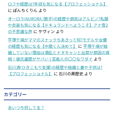
ロフや経歴は?年収も気になる【プロフェッショナル】
に
ぽんちくりん
より
オーロラ(AURORA /歌手)の経歴や病気はアルビノ?私服
や衣装も気になる【ドキュランドへようこそ】アナ雪2
の不思議な声
に
ケヴィン
より
平塚千瑛がママのスナックちあきって何?モデルや女優
の経歴も気になる【中居くん決めて】
に
平塚千瑛が結
婚していない理由は酒乱とドタキャンと出禁が原因の真
相！彼氏遍歴がヤバい | 芸能人の〇〇なワダイ
より
石川清(ひきこもり支援)の経歴や結婚と妻や子供は?
【プロフェッショナル】
に
石川の黒歴史
より
カテゴリー
あいつ今何してる？