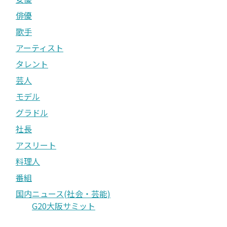
俳優
歌手
アーティスト
タレント
芸人
モデル
グラドル
社長
アスリート
料理人
番組
国内ニュース(社会・芸能)
G20大阪サミット