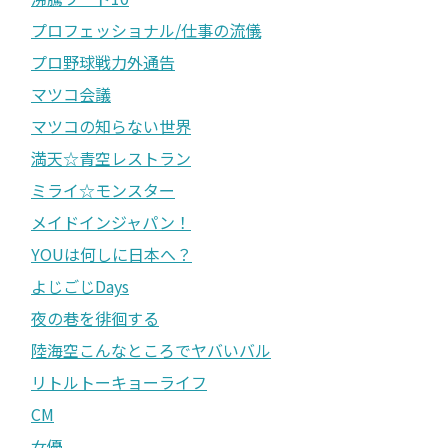
プロフェッショナル/仕事の流儀
プロ野球戦力外通告
マツコ会議
マツコの知らない世界
満天☆青空レストラン
ミライ☆モンスター
メイドインジャパン！
YOUは何しに日本へ？
よじごじDays
夜の巷を徘徊する
陸海空こんなところでヤバいバル
リトルトーキョーライフ
CM
女優