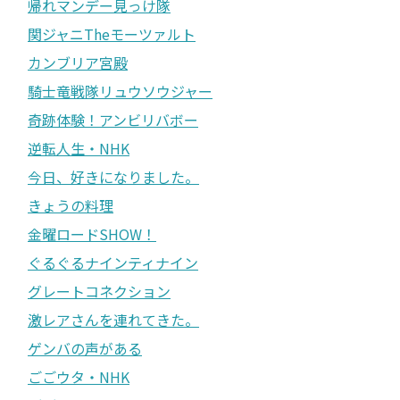
帰れマンデー見っけ隊
関ジャニTheモーツァルト
カンブリア宮殿
騎士竜戦隊リュウソウジャー
奇跡体験！アンビリバボー
逆転人生・NHK
今日、好きになりました。
きょうの料理
金曜ロードSHOW！
ぐるぐるナインティナイン
グレートコネクション
激レアさんを連れてきた。
ゲンバの声がある
ごごウタ・NHK