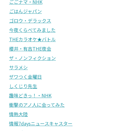
ごごナマ・NHK
ごはんジャパン
ゴロウ・デラックス
今夜くらべてみました
THEカラオケ★バトル
櫻井・有吉THE夜会
ザ・ノンフィクション
サラメシ
ザワつく金曜日
しくじり先生
趣味どきっ！・NHK
衝撃のアノ人に会ってみた
情熱大陸
情報7daysニュースキャスター