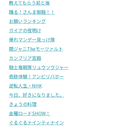
教えてもらう前と後
踊る！さんま御殿！！
お願いランキング
ガイアの夜明け
帰れマンデー見っけ隊
関ジャニTheモーツァルト
カンブリア宮殿
騎士竜戦隊リュウソウジャー
奇跡体験！アンビリバボー
逆転人生・NHK
今日、好きになりました。
きょうの料理
金曜ロードSHOW！
ぐるぐるナインティナイン