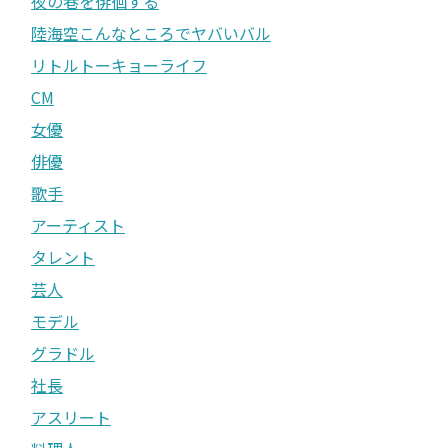
夜の巷を徘徊する
陸海空こんなところでヤバいバル
リトルトーキョーライフ
CM
女優
俳優
歌手
アーティスト
タレント
芸人
モデル
グラドル
社長
アスリート