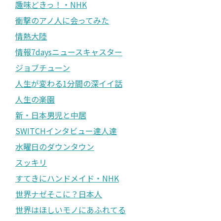
趣味どきっ！・NHK
衝撃のアノ人に会ってみた
情熱大陸
情報7daysニュースキャスター
ジョブチューン
人生が変わる1分間の深イイ話
人生の楽園
新・日本男児と中居
SWITCHインタビュー達人達
水曜日のダウンタウン
スッキリ
すてきにハンドメイド・NHK
世界ナゼそこに？日本人
世界はほしいモノにあふれてる