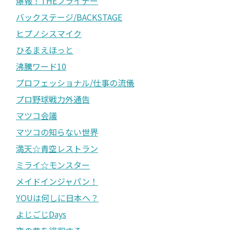
爆報！THEフライデー
バックステージ/BACKSTAGE
ヒプノシスマイク
ひるまえほっと
沸騰ワード10
プロフェッショナル/仕事の流儀
プロ野球戦力外通告
マツコ会議
マツコの知らない世界
満天☆青空レストラン
ミライ☆モンスター
メイドインジャパン！
YOUは何しに日本へ？
よじごじDays