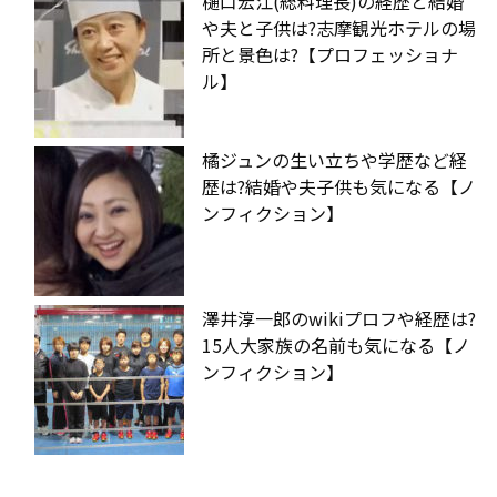
樋口宏江(総料理長)の経歴と結婚
や夫と子供は?志摩観光ホテルの場
所と景色は?【プロフェッショナ
ル】
橘ジュンの生い立ちや学歴など経
歴は?結婚や夫子供も気になる【ノ
ンフィクション】
澤井淳一郎のwikiプロフや経歴は?
15人大家族の名前も気になる【ノ
ンフィクション】