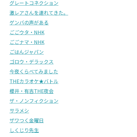
グレートコネクション
激レアさんを連れてきた。
ゲンバの声がある
ごごウタ・NHK
ごごナマ・NHK
ごはんジャパン
ゴロウ・デラックス
今夜くらべてみました
THEカラオケ★バトル
櫻井・有吉THE夜会
ザ・ノンフィクション
サラメシ
ザワつく金曜日
しくじり先生