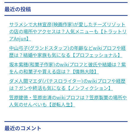
最近の投稿
サラメシで大林宣彦(映画作家)が愛したチーズリゾット
の店の場所やアクセスは？人気メニューも【トラットリ
アAnjun】
中山弓子(グランドスタッフ)の年齢などwikiプロフや経
歴は？結婚や家族も気になる【プロフェッショナル】
坂本紫穗(和菓子作家)のwikiプロフと彼氏や結婚は？紫
をんの和菓子や買える店は？【情熱大陸】
ダメ人間マエダ(パチスロライター)のwikiプロフや経歴
は？ガンや終活も気になる【ノンフィクション】
笠原健徳・笠原忠清のwikiプロフは？笠原製菓の場所や
人気のせんべいも【逆転人生】
最近のコメント