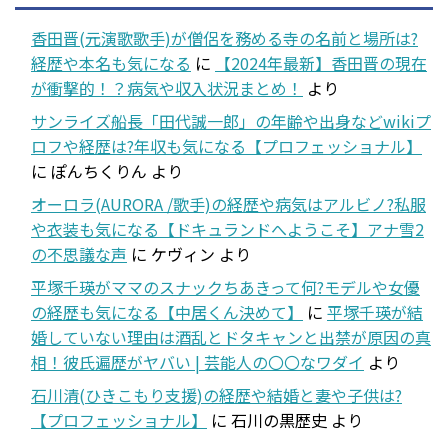
香田晋(元演歌歌手)が僧侶を務める寺の名前と場所は?
経歴や本名も気になる
に
【2024年最新】香田晋の現在
が衝撃的！？病気や収入状況まとめ！
より
サンライズ船長「田代誠一郎」の年齢や出身などwikiプ
ロフや経歴は?年収も気になる【プロフェッショナル】
に
ぽんちくりん
より
オーロラ(AURORA /歌手)の経歴や病気はアルビノ?私服
や衣装も気になる【ドキュランドへようこそ】アナ雪2
の不思議な声
に
ケヴィン
より
平塚千瑛がママのスナックちあきって何?モデルや女優
の経歴も気になる【中居くん決めて】
に
平塚千瑛が結
婚していない理由は酒乱とドタキャンと出禁が原因の真
相！彼氏遍歴がヤバい | 芸能人の〇〇なワダイ
より
石川清(ひきこもり支援)の経歴や結婚と妻や子供は?
【プロフェッショナル】
に
石川の黒歴史
より