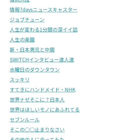
情報7daysニュースキャスター
ジョブチューン
人生が変わる1分間の深イイ話
人生の楽園
新・日本男児と中居
SWITCHインタビュー達人達
水曜日のダウンタウン
スッキリ
すてきにハンドメイド・NHK
世界ナゼそこに？日本人
世界はほしいモノにあふれてる
セブンルール
そこの○○止まりなさい
その他の人に会ってみた