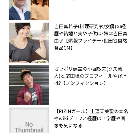
吉田真希子(料理研究家/女優)の経
歴や結婚と夫や子供は?妹は吉田真
由子【爆報フライデー/世田谷自然
食品CM】
ガッポリ建設の小堀敏夫(クズ芸
人)と室田稔のプロフィールや経歴
は?【ノンフィクション】
【RIZINガール】上運天美聖の本名
やwikiプロフと経歴は？学歴や画
像も気になる