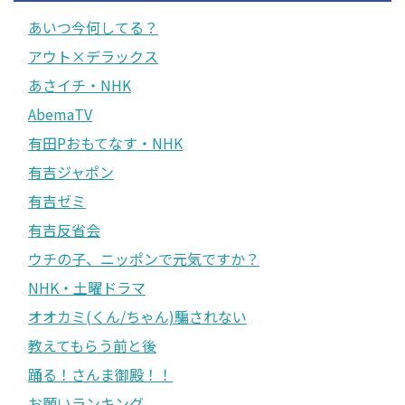
あいつ今何してる？
アウト×デラックス
あさイチ・NHK
AbemaTV
有田Pおもてなす・NHK
有吉ジャポン
有吉ゼミ
有吉反省会
ウチの子、ニッポンで元気ですか？
NHK・土曜ドラマ
オオカミ(くん/ちゃん)騙されない
教えてもらう前と後
踊る！さんま御殿！！
お願いランキング