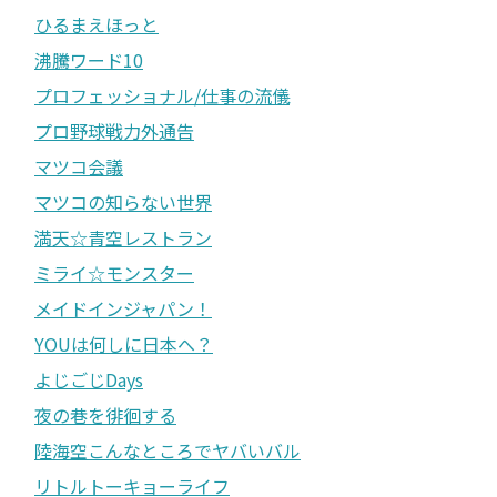
ひるまえほっと
沸騰ワード10
プロフェッショナル/仕事の流儀
プロ野球戦力外通告
マツコ会議
マツコの知らない世界
満天☆青空レストラン
ミライ☆モンスター
メイドインジャパン！
YOUは何しに日本へ？
よじごじDays
夜の巷を徘徊する
陸海空こんなところでヤバいバル
リトルトーキョーライフ