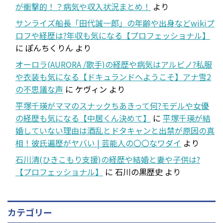
が衝撃的！？病気や収入状況まとめ！
より
サンライズ船長「田代誠一郎」の年齢や出身などwikiプ
ロフや経歴は?年収も気になる【プロフェッショナル】
に
ぽんちくりん
より
オーロラ(AURORA /歌手)の経歴や病気はアルビノ?私服
や衣装も気になる【ドキュランドへようこそ】アナ雪2
の不思議な声
に
ケヴィン
より
平塚千瑛がママのスナックちあきって何?モデルや女優
の経歴も気になる【中居くん決めて】
に
平塚千瑛が結
婚していない理由は酒乱とドタキャンと出禁が原因の真
相！彼氏遍歴がヤバい | 芸能人の〇〇なワダイ
より
石川清(ひきこもり支援)の経歴や結婚と妻や子供は?
【プロフェッショナル】
に
石川の黒歴史
より
カテゴリー