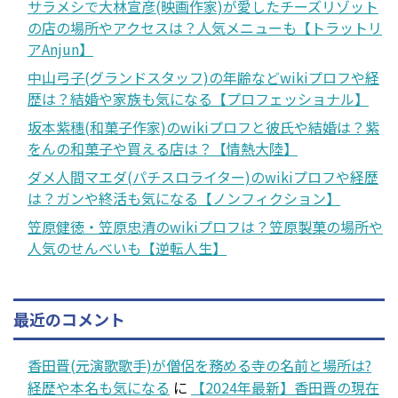
サラメシで大林宣彦(映画作家)が愛したチーズリゾット
の店の場所やアクセスは？人気メニューも【トラットリ
アAnjun】
中山弓子(グランドスタッフ)の年齢などwikiプロフや経
歴は？結婚や家族も気になる【プロフェッショナル】
坂本紫穗(和菓子作家)のwikiプロフと彼氏や結婚は？紫
をんの和菓子や買える店は？【情熱大陸】
ダメ人間マエダ(パチスロライター)のwikiプロフや経歴
は？ガンや終活も気になる【ノンフィクション】
笠原健徳・笠原忠清のwikiプロフは？笠原製菓の場所や
人気のせんべいも【逆転人生】
最近のコメント
香田晋(元演歌歌手)が僧侶を務める寺の名前と場所は?
経歴や本名も気になる
に
【2024年最新】香田晋の現在