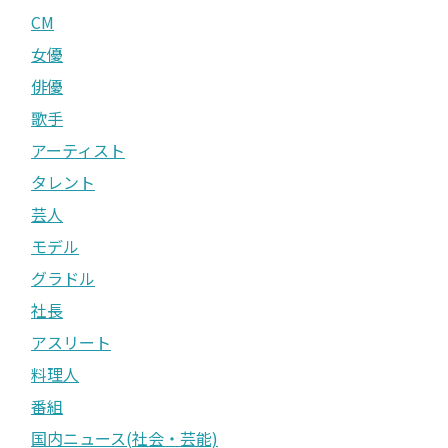
CM
女優
俳優
歌手
アーティスト
タレント
芸人
モデル
グラドル
社長
アスリート
料理人
番組
国内ニュース(社会・芸能)