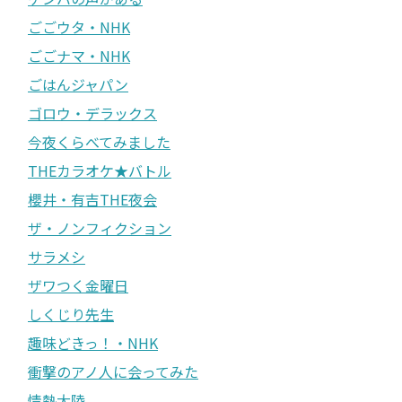
ごごウタ・NHK
ごごナマ・NHK
ごはんジャパン
ゴロウ・デラックス
今夜くらべてみました
THEカラオケ★バトル
櫻井・有吉THE夜会
ザ・ノンフィクション
サラメシ
ザワつく金曜日
しくじり先生
趣味どきっ！・NHK
衝撃のアノ人に会ってみた
情熱大陸