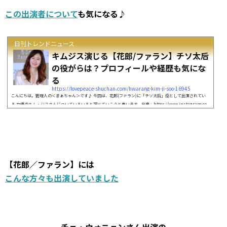
この出演者について
も気になる♪
日刊トレンドニュース
キムジス演じる【花郎/ファラン】チソ太后
の役がらは？プロフィールや経歴も気にな
る
https://lovepeace-shuchan.com/hwarang-kim-ji-soo-16945
こんにちは。管理人の＜まぁちゃん＞です♪ 今回は、花郎(ファラン)に「チソ太后」役として出演されてい
る 女優のキム・ジスさんについていろいろと調べていこうと思います。出典：https://www.instagram.co
m キム・ジスさんは、多くのドラマや映画に出演している韓国で有名な演技派女優です。 花郎(ファラン)で
は悪女役を演じていますが、本来のキム・ジスさんからは清楚な雰囲気が漂っています＾＾ そこで今回は、
花郎(ファラン)に出演してる女優の「キム・ジス」さんの 役がらプロフィールや経歴につ...
【花郎／ファラン】には
こんな方々も出演していました