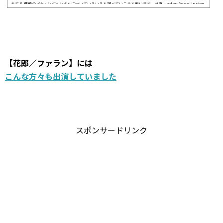
れてる 俳優のパク・ソジュンさんについていろいろと調べていこうと思います。出典：https://www.instag
ram.com パク・ソジュンさんといえば、映画「パラサイト 半地下の家族」や、ドラマ「梨泰院クラス」 な
ど、日本でも話題になった旬の作品に出演しています！ 演技力が高いのはもちろんのこと、完璧なルックス
とスタイルを兼ね備えていて、 韓国のみならず日本でも知名度の高い俳優さんです＾＾&...
【花郎／ファラン】には
こんな方々も出演していました
スポンサードリンク