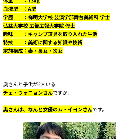
体重 ：73kg
血液型 ：A型
学歴 ：祥明大学校 公演学部舞台美術科 学士
弘益大学校 広告広報大学院 修士
趣味 ：キャンプ道具を取り入れた生活
特技 ：美術に関する知識や技術
家族構成：妻・長女・次女
奥さんと子供が2人いる
チェ・ウォニョンさん
ですが、
奥さんは、なんと女優のム・イヨンさん
です。