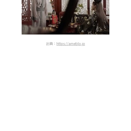
出典：
https://ameblo.jp