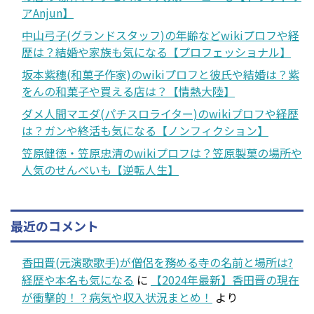
アAnjun】
中山弓子(グランドスタッフ)の年齢などwikiプロフや経
歴は？結婚や家族も気になる【プロフェッショナル】
坂本紫穗(和菓子作家)のwikiプロフと彼氏や結婚は？紫
をんの和菓子や買える店は？【情熱大陸】
ダメ人間マエダ(パチスロライター)のwikiプロフや経歴
は？ガンや終活も気になる【ノンフィクション】
笠原健徳・笠原忠清のwikiプロフは？笠原製菓の場所や
人気のせんべいも【逆転人生】
最近のコメント
香田晋(元演歌歌手)が僧侶を務める寺の名前と場所は?
経歴や本名も気になる
に
【2024年最新】香田晋の現在
が衝撃的！？病気や収入状況まとめ！
より