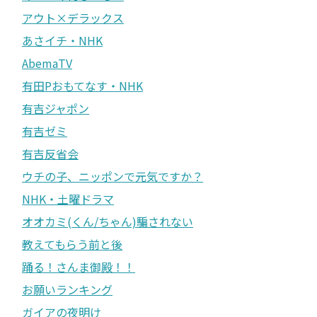
アウト×デラックス
あさイチ・NHK
AbemaTV
有田Pおもてなす・NHK
有吉ジャポン
有吉ゼミ
有吉反省会
ウチの子、ニッポンで元気ですか？
NHK・土曜ドラマ
オオカミ(くん/ちゃん)騙されない
教えてもらう前と後
踊る！さんま御殿！！
お願いランキング
ガイアの夜明け