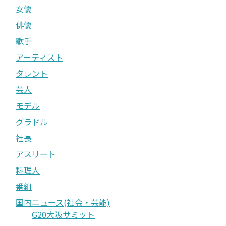
女優
俳優
歌手
アーティスト
タレント
芸人
モデル
グラドル
社長
アスリート
料理人
番組
国内ニュース(社会・芸能)
G20大阪サミット