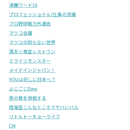
沸騰ワード10
プロフェッショナル/仕事の流儀
プロ野球戦力外通告
マツコ会議
マツコの知らない世界
満天☆青空レストラン
ミライ☆モンスター
メイドインジャパン！
YOUは何しに日本へ？
よじごじDays
夜の巷を徘徊する
陸海空こんなところでヤバいバル
リトルトーキョーライフ
CM