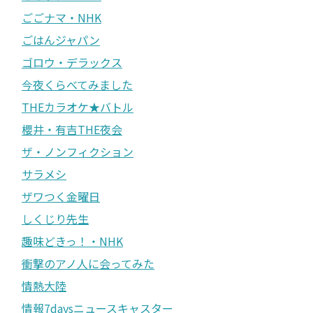
ごごナマ・NHK
ごはんジャパン
ゴロウ・デラックス
今夜くらべてみました
THEカラオケ★バトル
櫻井・有吉THE夜会
ザ・ノンフィクション
サラメシ
ザワつく金曜日
しくじり先生
趣味どきっ！・NHK
衝撃のアノ人に会ってみた
情熱大陸
情報7daysニュースキャスター