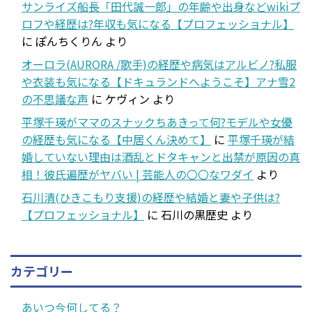
サンライズ船長「田代誠一郎」の年齢や出身などwikiプ
ロフや経歴は?年収も気になる【プロフェッショナル】
に
ぽんちくりん
より
オーロラ(AURORA /歌手)の経歴や病気はアルビノ?私服
や衣装も気になる【ドキュランドへようこそ】アナ雪2
の不思議な声
に
ケヴィン
より
平塚千瑛がママのスナックちあきって何?モデルや女優
の経歴も気になる【中居くん決めて】
に
平塚千瑛が結
婚していない理由は酒乱とドタキャンと出禁が原因の真
相！彼氏遍歴がヤバい | 芸能人の〇〇なワダイ
より
石川清(ひきこもり支援)の経歴や結婚と妻や子供は?
【プロフェッショナル】
に
石川の黒歴史
より
カテゴリー
あいつ今何してる？