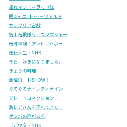
帰れマンデー見っけ隊
関ジャニTheモーツァルト
カンブリア宮殿
騎士竜戦隊リュウソウジャー
奇跡体験！アンビリバボー
逆転人生・NHK
今日、好きになりました。
きょうの料理
金曜ロードSHOW！
ぐるぐるナインティナイン
グレートコネクション
激レアさんを連れてきた。
ゲンバの声がある
ごごウタ・NHK