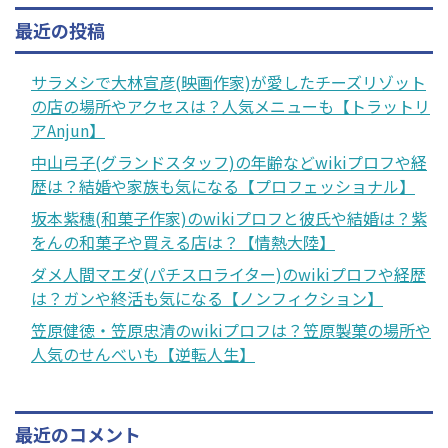
最近の投稿
サラメシで大林宣彦(映画作家)が愛したチーズリゾット
の店の場所やアクセスは？人気メニューも【トラットリ
アAnjun】
中山弓子(グランドスタッフ)の年齢などwikiプロフや経
歴は？結婚や家族も気になる【プロフェッショナル】
坂本紫穗(和菓子作家)のwikiプロフと彼氏や結婚は？紫
をんの和菓子や買える店は？【情熱大陸】
ダメ人間マエダ(パチスロライター)のwikiプロフや経歴
は？ガンや終活も気になる【ノンフィクション】
笠原健徳・笠原忠清のwikiプロフは？笠原製菓の場所や
人気のせんべいも【逆転人生】
最近のコメント