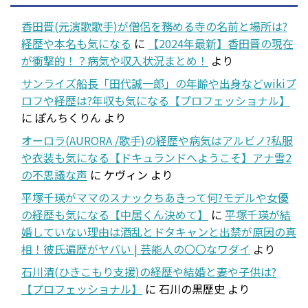
香田晋(元演歌歌手)が僧侶を務める寺の名前と場所は?
経歴や本名も気になる
に
【2024年最新】香田晋の現在
が衝撃的！？病気や収入状況まとめ！
より
サンライズ船長「田代誠一郎」の年齢や出身などwikiプ
ロフや経歴は?年収も気になる【プロフェッショナル】
に
ぽんちくりん
より
オーロラ(AURORA /歌手)の経歴や病気はアルビノ?私服
や衣装も気になる【ドキュランドへようこそ】アナ雪2
の不思議な声
に
ケヴィン
より
平塚千瑛がママのスナックちあきって何?モデルや女優
の経歴も気になる【中居くん決めて】
に
平塚千瑛が結
婚していない理由は酒乱とドタキャンと出禁が原因の真
相！彼氏遍歴がヤバい | 芸能人の〇〇なワダイ
より
石川清(ひきこもり支援)の経歴や結婚と妻や子供は?
【プロフェッショナル】
に
石川の黒歴史
より