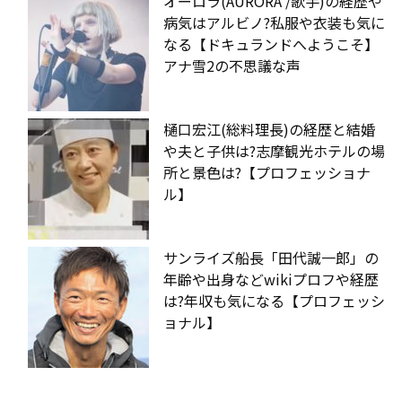
オーロラ(AURORA /歌手)の経歴や
病気はアルビノ?私服や衣装も気に
なる【ドキュランドへようこそ】
アナ雪2の不思議な声
樋口宏江(総料理長)の経歴と結婚
や夫と子供は?志摩観光ホテルの場
所と景色は?【プロフェッショナ
ル】
サンライズ船長「田代誠一郎」の
年齢や出身などwikiプロフや経歴
は?年収も気になる【プロフェッシ
ョナル】