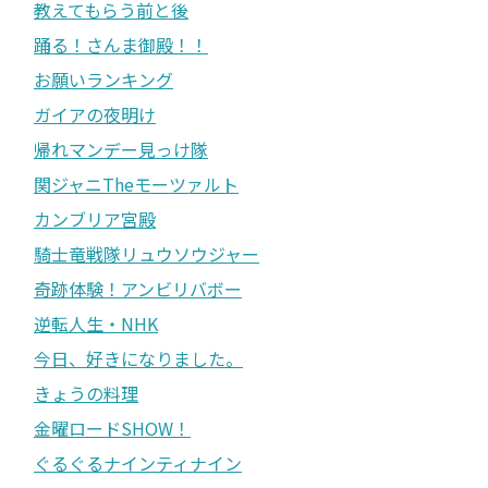
教えてもらう前と後
踊る！さんま御殿！！
お願いランキング
ガイアの夜明け
帰れマンデー見っけ隊
関ジャニTheモーツァルト
カンブリア宮殿
騎士竜戦隊リュウソウジャー
奇跡体験！アンビリバボー
逆転人生・NHK
今日、好きになりました。
きょうの料理
金曜ロードSHOW！
ぐるぐるナインティナイン