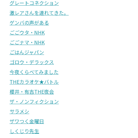
グレートコネクション
激レアさんを連れてきた。
ゲンバの声がある
ごごウタ・NHK
ごごナマ・NHK
ごはんジャパン
ゴロウ・デラックス
今夜くらべてみました
THEカラオケ★バトル
櫻井・有吉THE夜会
ザ・ノンフィクション
サラメシ
ザワつく金曜日
しくじり先生