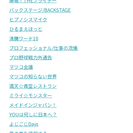
爆報！THEフライデー
バックステージ/BACKSTAGE
ヒプノシスマイク
ひるまえほっと
沸騰ワード10
プロフェッショナル/仕事の流儀
プロ野球戦力外通告
マツコ会議
マツコの知らない世界
満天☆青空レストラン
ミライ☆モンスター
メイドインジャパン！
YOUは何しに日本へ？
よじごじDays