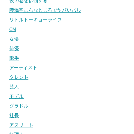
夜の巷を徘徊する
陸海空こんなところでヤバいバル
リトルトーキョーライフ
CM
女優
俳優
歌手
アーティスト
タレント
芸人
モデル
グラドル
社長
アスリート