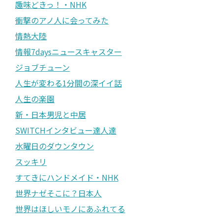
趣味どきっ！・NHK
衝撃のアノ人に会ってみた
情熱大陸
情報7daysニュースキャスター
ジョブチューン
人生が変わる1分間の深イイ話
人生の楽園
新・日本男児と中居
SWITCHインタビュー達人達
水曜日のダウンタウン
スッキリ
すてきにハンドメイド・NHK
世界ナゼそこに？日本人
世界はほしいモノにあふれてる