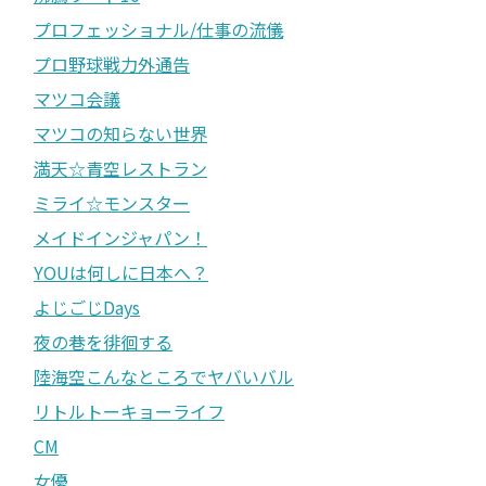
プロフェッショナル/仕事の流儀
プロ野球戦力外通告
マツコ会議
マツコの知らない世界
満天☆青空レストラン
ミライ☆モンスター
メイドインジャパン！
YOUは何しに日本へ？
よじごじDays
夜の巷を徘徊する
陸海空こんなところでヤバいバル
リトルトーキョーライフ
CM
女優