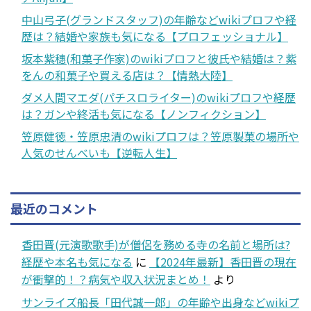
中山弓子(グランドスタッフ)の年齢などwikiプロフや経
歴は？結婚や家族も気になる【プロフェッショナル】
坂本紫穗(和菓子作家)のwikiプロフと彼氏や結婚は？紫
をんの和菓子や買える店は？【情熱大陸】
ダメ人間マエダ(パチスロライター)のwikiプロフや経歴
は？ガンや終活も気になる【ノンフィクション】
笠原健徳・笠原忠清のwikiプロフは？笠原製菓の場所や
人気のせんべいも【逆転人生】
最近のコメント
香田晋(元演歌歌手)が僧侶を務める寺の名前と場所は?
経歴や本名も気になる
に
【2024年最新】香田晋の現在
が衝撃的！？病気や収入状況まとめ！
より
サンライズ船長「田代誠一郎」の年齢や出身などwikiプ