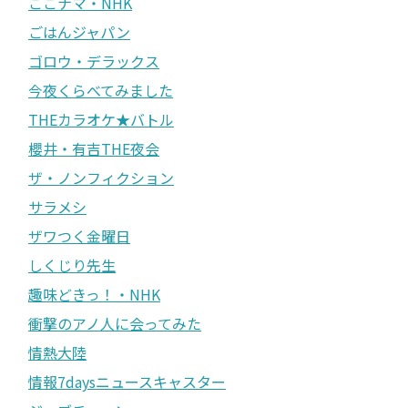
ごごナマ・NHK
ごはんジャパン
ゴロウ・デラックス
今夜くらべてみました
THEカラオケ★バトル
櫻井・有吉THE夜会
ザ・ノンフィクション
サラメシ
ザワつく金曜日
しくじり先生
趣味どきっ！・NHK
衝撃のアノ人に会ってみた
情熱大陸
情報7daysニュースキャスター