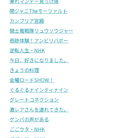
帰れマンデー見っけ隊
関ジャニTheモーツァルト
カンブリア宮殿
騎士竜戦隊リュウソウジャー
奇跡体験！アンビリバボー
逆転人生・NHK
今日、好きになりました。
きょうの料理
金曜ロードSHOW！
ぐるぐるナインティナイン
グレートコネクション
激レアさんを連れてきた。
ゲンバの声がある
ごごウタ・NHK