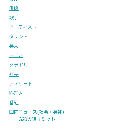
俳優
歌手
アーティスト
タレント
芸人
モデル
グラドル
社長
アスリート
料理人
番組
国内ニュース(社会・芸能)
G20大阪サミット