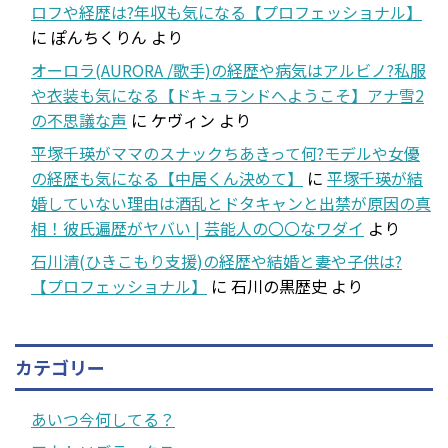
ロフや経歴は?年収も気になる【プロフェッショナル】
に
ぽんちくりん
より
オーロラ(AURORA /歌手)の経歴や病気はアルビノ?私服
や衣装も気になる【ドキュランドへようこそ】アナ雪2
の不思議な声
に
ケヴィン
より
平塚千瑛がママのスナックちあきって何?モデルや女優
の経歴も気になる【中居くん決めて】
に
平塚千瑛が結
婚していない理由は酒乱とドタキャンと出禁が原因の真
相！彼氏遍歴がヤバい | 芸能人の〇〇なワダイ
より
石川清(ひきこもり支援)の経歴や結婚と妻や子供は?
【プロフェッショナル】
に
石川の黒歴史
より
カテゴリー
あいつ今何してる？