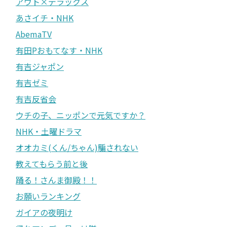
アウト×デラックス
あさイチ・NHK
AbemaTV
有田Pおもてなす・NHK
有吉ジャポン
有吉ゼミ
有吉反省会
ウチの子、ニッポンで元気ですか？
NHK・土曜ドラマ
オオカミ(くん/ちゃん)騙されない
教えてもらう前と後
踊る！さんま御殿！！
お願いランキング
ガイアの夜明け