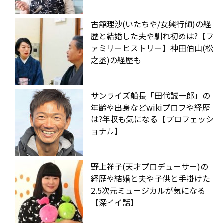
古舘理沙(いたちや/女興行師)の経
歴と結婚した夫や馴れ初めは?【フ
ァミリーヒストリー】神田伯山(松
之丞)の経歴も
サンライズ船長「田代誠一郎」の
年齢や出身などwikiプロフや経歴
は?年収も気になる【プロフェッシ
ョナル】
野上祥子(天才プロデューサー)の
経歴や結婚と夫や子供と手掛けた
2.5次元ミュージカルが気になる
【深イイ話】