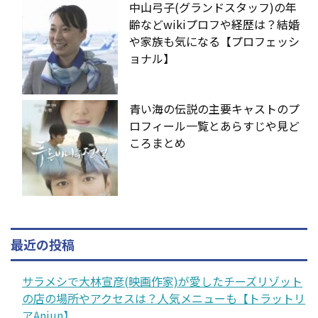
中山弓子(グランドスタッフ)の年
齢などwikiプロフや経歴は？結婚
や家族も気になる【プロフェッシ
ョナル】
青い海の伝説の主要キャストのプ
ロフィール一覧とあらすじや見ど
ころまとめ
最近の投稿
サラメシで大林宣彦(映画作家)が愛したチーズリゾット
の店の場所やアクセスは？人気メニューも【トラットリ
アAnjun】