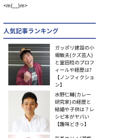
<m(__)m>
人気記事ランキング
ガッポリ建設の小
堀敏夫(クズ芸人)
と室田稔のプロフ
ィールや経歴は?
【ノンフィクショ
ン】
水野仁輔(カレー
研究家)の経歴と
結婚や子供は？レ
シピ本がヤバい
【趣味どきっ】