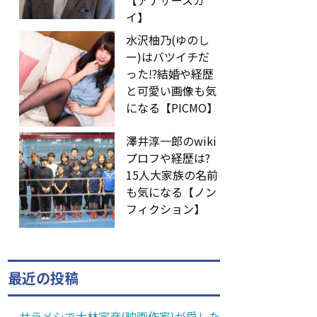
【アナザースカ
イ】
水沢柚乃(ゆのし
ー)はバツイチだ
った⁉︎結婚や経歴
と可愛い画像も気
になる【PICMO】
澤井淳一郎のwiki
プロフや経歴は?
15人大家族の名前
も気になる【ノン
フィクション】
最近の投稿
サラメシで大林宣彦(映画作家)が愛した