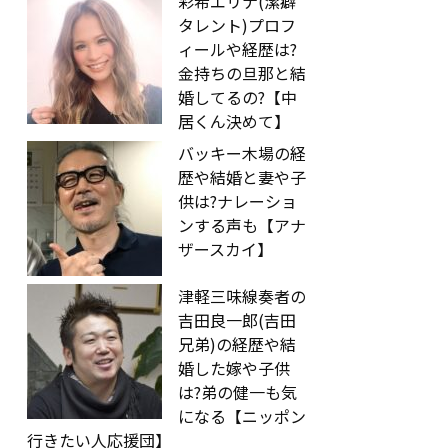
彩希エリナ(潔癖
タレント)プロフ
ィールや経歴は?
金持ちの旦那と結
婚してるの?【中
居くん決めて】
バッキー木場の経
歴や結婚と妻や子
供は?ナレーショ
ンする声も【アナ
ザースカイ】
津軽三味線奏者の
吉田良一郎(吉田
兄弟)の経歴や結
婚した嫁や子供
は?弟の健一も気
になる【ニッポン
行きたい人応援団】