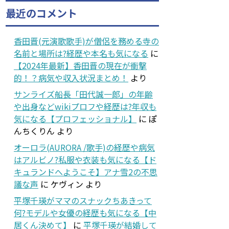
最近のコメント
香田晋(元演歌歌手)が僧侶を務める寺の
名前と場所は?経歴や本名も気になる
に
【2024年最新】香田晋の現在が衝撃
的！？病気や収入状況まとめ！
より
サンライズ船長「田代誠一郎」の年齢
や出身などwikiプロフや経歴は?年収も
気になる【プロフェッショナル】
に
ぽ
んちくりん
より
オーロラ(AURORA /歌手)の経歴や病気
はアルビノ?私服や衣装も気になる【ド
キュランドへようこそ】アナ雪2の不思
議な声
に
ケヴィン
より
平塚千瑛がママのスナックちあきって
何?モデルや女優の経歴も気になる【中
居くん決めて】
に
平塚千瑛が結婚して