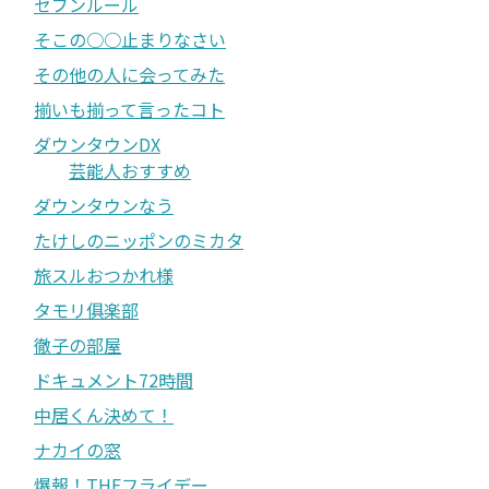
セブンルール
そこの○○止まりなさい
その他の人に会ってみた
揃いも揃って言ったコト
ダウンタウンDX
芸能人おすすめ
ダウンタウンなう
たけしのニッポンのミカタ
旅スルおつかれ様
タモリ俱楽部
徹子の部屋
ドキュメント72時間
中居くん決めて！
ナカイの窓
爆報！THEフライデー