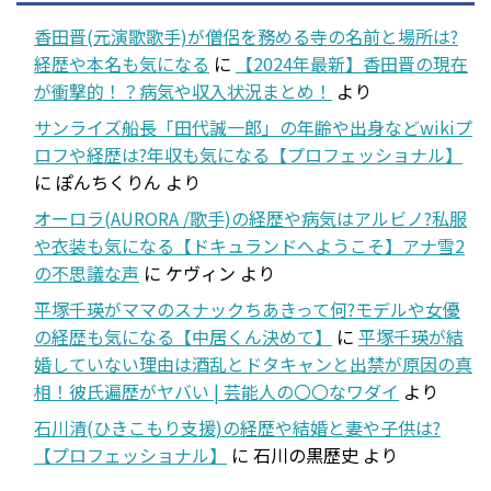
香田晋(元演歌歌手)が僧侶を務める寺の名前と場所は?
経歴や本名も気になる
に
【2024年最新】香田晋の現在
が衝撃的！？病気や収入状況まとめ！
より
サンライズ船長「田代誠一郎」の年齢や出身などwikiプ
ロフや経歴は?年収も気になる【プロフェッショナル】
に
ぽんちくりん
より
オーロラ(AURORA /歌手)の経歴や病気はアルビノ?私服
や衣装も気になる【ドキュランドへようこそ】アナ雪2
の不思議な声
に
ケヴィン
より
平塚千瑛がママのスナックちあきって何?モデルや女優
の経歴も気になる【中居くん決めて】
に
平塚千瑛が結
婚していない理由は酒乱とドタキャンと出禁が原因の真
相！彼氏遍歴がヤバい | 芸能人の〇〇なワダイ
より
石川清(ひきこもり支援)の経歴や結婚と妻や子供は?
【プロフェッショナル】
に
石川の黒歴史
より