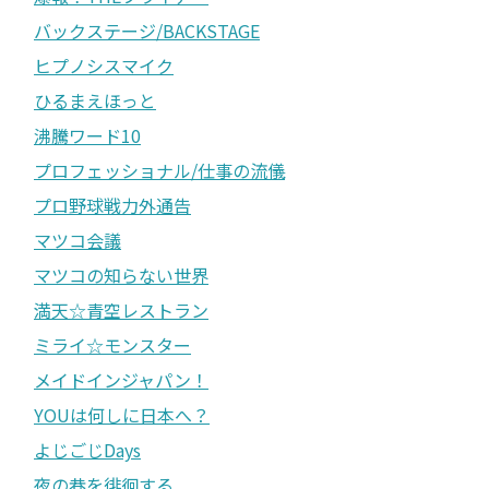
バックステージ/BACKSTAGE
ヒプノシスマイク
ひるまえほっと
沸騰ワード10
プロフェッショナル/仕事の流儀
プロ野球戦力外通告
マツコ会議
マツコの知らない世界
満天☆青空レストラン
ミライ☆モンスター
メイドインジャパン！
YOUは何しに日本へ？
よじごじDays
夜の巷を徘徊する