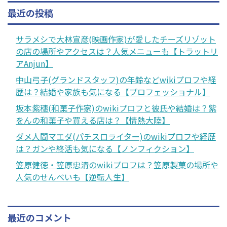
最近の投稿
サラメシで大林宣彦(映画作家)が愛したチーズリゾット
の店の場所やアクセスは？人気メニューも【トラットリ
アAnjun】
中山弓子(グランドスタッフ)の年齢などwikiプロフや経
歴は？結婚や家族も気になる【プロフェッショナル】
坂本紫穗(和菓子作家)のwikiプロフと彼氏や結婚は？紫
をんの和菓子や買える店は？【情熱大陸】
ダメ人間マエダ(パチスロライター)のwikiプロフや経歴
は？ガンや終活も気になる【ノンフィクション】
笠原健徳・笠原忠清のwikiプロフは？笠原製菓の場所や
人気のせんべいも【逆転人生】
最近のコメント