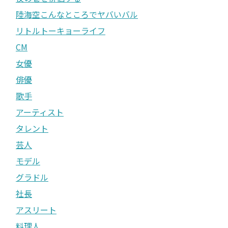
陸海空こんなところでヤバいバル
リトルトーキョーライフ
CM
女優
俳優
歌手
アーティスト
タレント
芸人
モデル
グラドル
社長
アスリート
料理人