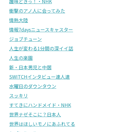
趣味どきっ！・NHK
衝撃のアノ人に会ってみた
情熱大陸
情報7daysニュースキャスター
ジョブチューン
人生が変わる1分間の深イイ話
人生の楽園
新・日本男児と中居
SWITCHインタビュー達人達
水曜日のダウンタウン
スッキリ
すてきにハンドメイド・NHK
世界ナゼそこに？日本人
世界はほしいモノにあふれてる