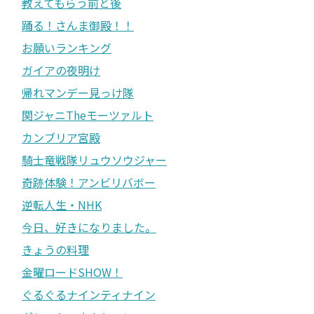
教えてもらう前と後
踊る！さんま御殿！！
お願いランキング
ガイアの夜明け
帰れマンデー見っけ隊
関ジャニTheモーツァルト
カンブリア宮殿
騎士竜戦隊リュウソウジャー
奇跡体験！アンビリバボー
逆転人生・NHK
今日、好きになりました。
きょうの料理
金曜ロードSHOW！
ぐるぐるナインティナイン