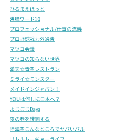
ひるまえほっと
沸騰ワード10
プロフェッショナル/仕事の流儀
プロ野球戦力外通告
マツコ会議
マツコの知らない世界
満天☆青空レストラン
ミライ☆モンスター
メイドインジャパン！
YOUは何しに日本へ？
よじごじDays
夜の巷を徘徊する
陸海空こんなところでヤバいバル
リトルトーキョーライフ