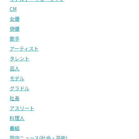
CM
女優
俳優
歌手
アーティスト
タレント
芸人
モデル
グラドル
社長
アスリート
料理人
番組
国内ニュース(社会・芸能)