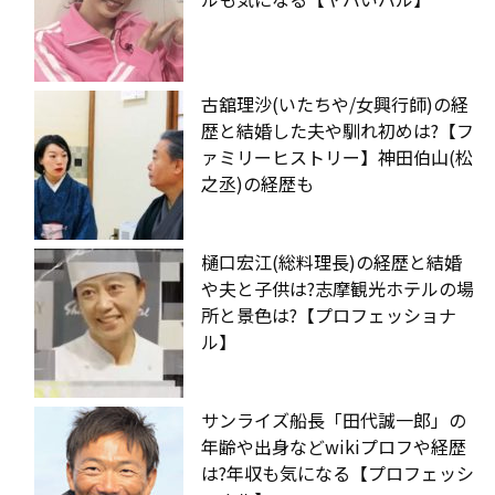
古舘理沙(いたちや/女興行師)の経
歴と結婚した夫や馴れ初めは?【フ
ァミリーヒストリー】神田伯山(松
之丞)の経歴も
樋口宏江(総料理長)の経歴と結婚
や夫と子供は?志摩観光ホテルの場
所と景色は?【プロフェッショナ
ル】
サンライズ船長「田代誠一郎」の
年齢や出身などwikiプロフや経歴
は?年収も気になる【プロフェッシ