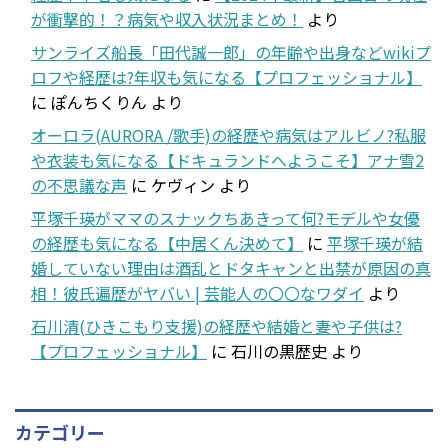
が衝撃的！？病気や収入状況まとめ！
より
サンライズ船長「田代誠一郎」の年齢や出身などwikiプ
ロフや経歴は?年収も気になる【プロフェッショナル】
に
ぽんちくりん
より
オーロラ(AURORA /歌手)の経歴や病気はアルビノ?私服
や衣装も気になる【ドキュランドへようこそ】アナ雪2
の不思議な声
に
ケヴィン
より
平塚千瑛がママのスナックちあきって何?モデルや女優
の経歴も気になる【中居くん決めて】
に
平塚千瑛が結
婚していない理由は酒乱とドタキャンと出禁が原因の真
相！彼氏遍歴がヤバい | 芸能人の〇〇なワダイ
より
石川清(ひきこもり支援)の経歴や結婚と妻や子供は?
【プロフェッショナル】
に
石川の黒歴史
より
カテゴリー