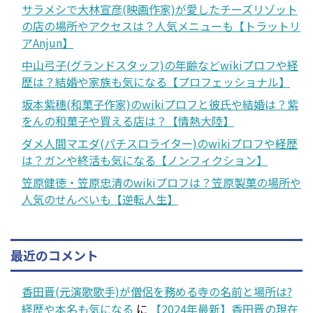
サラメシで大林宣彦(映画作家)が愛したチーズリゾット
の店の場所やアクセスは？人気メニューも【トラットリ
アAnjun】
中山弓子(グランドスタッフ)の年齢などwikiプロフや経
歴は？結婚や家族も気になる【プロフェッショナル】
坂本紫穗(和菓子作家)のwikiプロフと彼氏や結婚は？紫
をんの和菓子や買える店は？【情熱大陸】
ダメ人間マエダ(パチスロライター)のwikiプロフや経歴
は？ガンや終活も気になる【ノンフィクション】
笠原健徳・笠原忠清のwikiプロフは？笠原製菓の場所や
人気のせんべいも【逆転人生】
最近のコメント
香田晋(元演歌歌手)が僧侶を務める寺の名前と場所は?
経歴や本名も気になる
に
【2024年最新】香田晋の現在