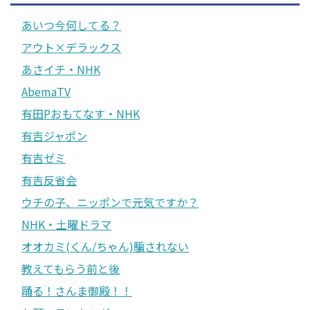
あいつ今何してる？
アウト×デラックス
あさイチ・NHK
AbemaTV
有田Pおもてなす・NHK
有吉ジャポン
有吉ゼミ
有吉反省会
ウチの子、ニッポンで元気ですか？
NHK・土曜ドラマ
オオカミ(くん/ちゃん)騙されない
教えてもらう前と後
踊る！さんま御殿！！