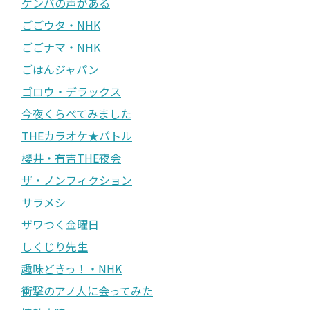
ゲンバの声がある
ごごウタ・NHK
ごごナマ・NHK
ごはんジャパン
ゴロウ・デラックス
今夜くらべてみました
THEカラオケ★バトル
櫻井・有吉THE夜会
ザ・ノンフィクション
サラメシ
ザワつく金曜日
しくじり先生
趣味どきっ！・NHK
衝撃のアノ人に会ってみた