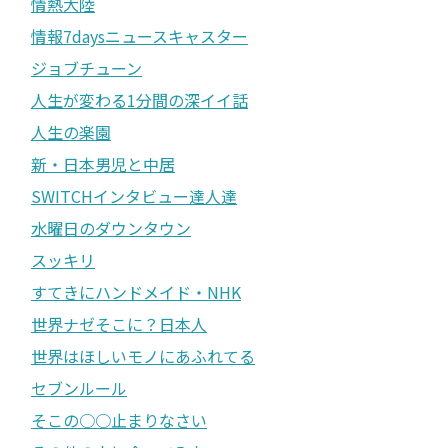
情熱大陸
情報7daysニュースキャスター
ジョブチューン
人生が変わる1分間の深イイ話
人生の楽園
新・日本男児と中居
SWITCHインタビュー達人達
水曜日のダウンタウン
スッキリ
すてきにハンドメイド・NHK
世界ナゼそこに？日本人
世界はほしいモノにあふれてる
セブンルール
そこの○○止まりなさい