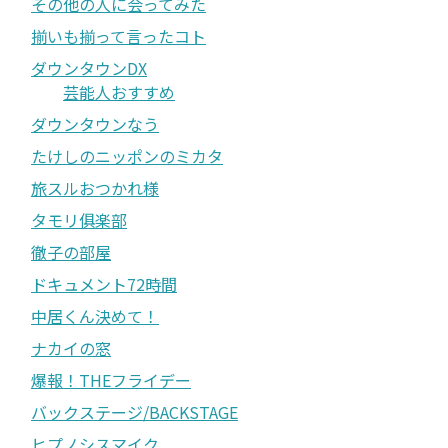
その他の人に会ってみた
揃いも揃って言ったコト
ダウンタウンDX
芸能人おすすめ
ダウンタウンなう
たけしのニッポンのミカタ
旅スルおつかれ様
タモリ俱楽部
徹子の部屋
ドキュメント72時間
中居くん決めて！
ナカイの窓
爆報！THEフライデー
バックステージ/BACKSTAGE
ヒプノシスマイク