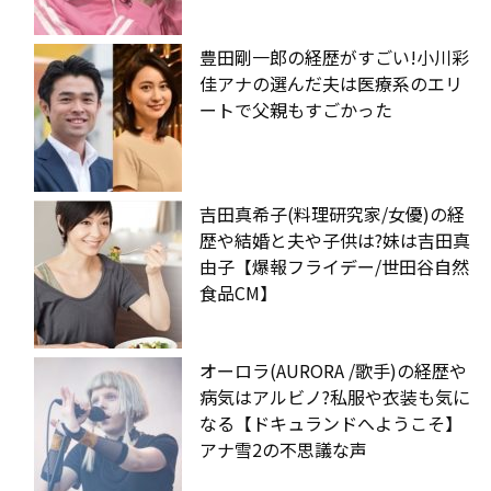
豊田剛一郎の経歴がすごい!小川彩
佳アナの選んだ夫は医療系のエリ
ートで父親もすごかった
吉田真希子(料理研究家/女優)の経
歴や結婚と夫や子供は?妹は吉田真
由子【爆報フライデー/世田谷自然
食品CM】
オーロラ(AURORA /歌手)の経歴や
病気はアルビノ?私服や衣装も気に
なる【ドキュランドへようこそ】
アナ雪2の不思議な声