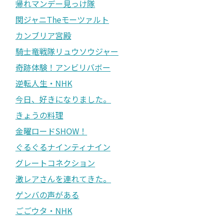
帰れマンデー見っけ隊
関ジャニTheモーツァルト
カンブリア宮殿
騎士竜戦隊リュウソウジャー
奇跡体験！アンビリバボー
逆転人生・NHK
今日、好きになりました。
きょうの料理
金曜ロードSHOW！
ぐるぐるナインティナイン
グレートコネクション
激レアさんを連れてきた。
ゲンバの声がある
ごごウタ・NHK