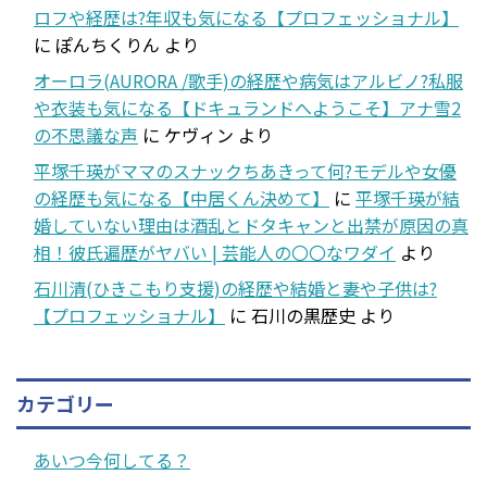
ロフや経歴は?年収も気になる【プロフェッショナル】
に
ぽんちくりん
より
オーロラ(AURORA /歌手)の経歴や病気はアルビノ?私服
や衣装も気になる【ドキュランドへようこそ】アナ雪2
の不思議な声
に
ケヴィン
より
平塚千瑛がママのスナックちあきって何?モデルや女優
の経歴も気になる【中居くん決めて】
に
平塚千瑛が結
婚していない理由は酒乱とドタキャンと出禁が原因の真
相！彼氏遍歴がヤバい | 芸能人の〇〇なワダイ
より
石川清(ひきこもり支援)の経歴や結婚と妻や子供は?
【プロフェッショナル】
に
石川の黒歴史
より
カテゴリー
あいつ今何してる？