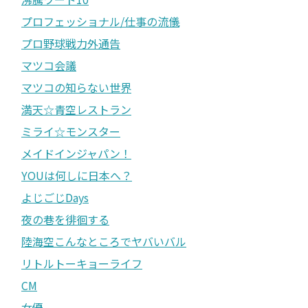
プロフェッショナル/仕事の流儀
プロ野球戦力外通告
マツコ会議
マツコの知らない世界
満天☆青空レストラン
ミライ☆モンスター
メイドインジャパン！
YOUは何しに日本へ？
よじごじDays
夜の巷を徘徊する
陸海空こんなところでヤバいバル
リトルトーキョーライフ
CM
女優