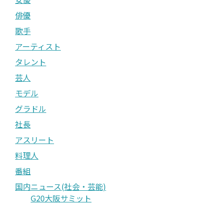
俳優
歌手
アーティスト
タレント
芸人
モデル
グラドル
社長
アスリート
料理人
番組
国内ニュース(社会・芸能)
G20大阪サミット