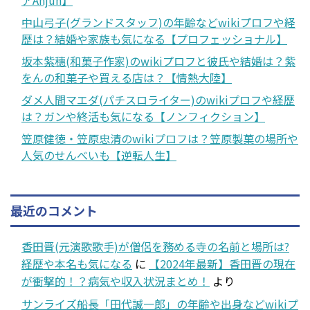
中山弓子(グランドスタッフ)の年齢などwikiプロフや経
歴は？結婚や家族も気になる【プロフェッショナル】
坂本紫穗(和菓子作家)のwikiプロフと彼氏や結婚は？紫
をんの和菓子や買える店は？【情熱大陸】
ダメ人間マエダ(パチスロライター)のwikiプロフや経歴
は？ガンや終活も気になる【ノンフィクション】
笠原健徳・笠原忠清のwikiプロフは？笠原製菓の場所や
人気のせんべいも【逆転人生】
最近のコメント
香田晋(元演歌歌手)が僧侶を務める寺の名前と場所は?
経歴や本名も気になる
に
【2024年最新】香田晋の現在
が衝撃的！？病気や収入状況まとめ！
より
サンライズ船長「田代誠一郎」の年齢や出身などwikiプ