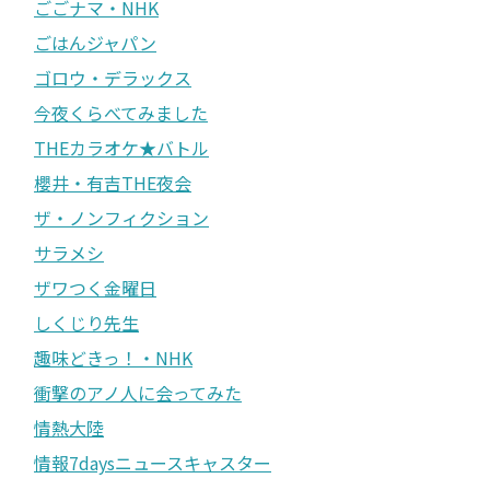
ごごナマ・NHK
ごはんジャパン
ゴロウ・デラックス
今夜くらべてみました
THEカラオケ★バトル
櫻井・有吉THE夜会
ザ・ノンフィクション
サラメシ
ザワつく金曜日
しくじり先生
趣味どきっ！・NHK
衝撃のアノ人に会ってみた
情熱大陸
情報7daysニュースキャスター