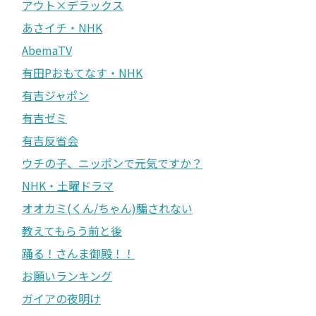
アウト×デラックス
あさイチ・NHK
AbemaTV
有田Pおもてなす・NHK
有吉ジャポン
有吉ゼミ
有吉反省会
ウチの子、ニッポンで元気ですか？
NHK・土曜ドラマ
オオカミ(くん/ちゃん)騙されない
教えてもらう前と後
踊る！さんま御殿！！
お願いランキング
ガイアの夜明け