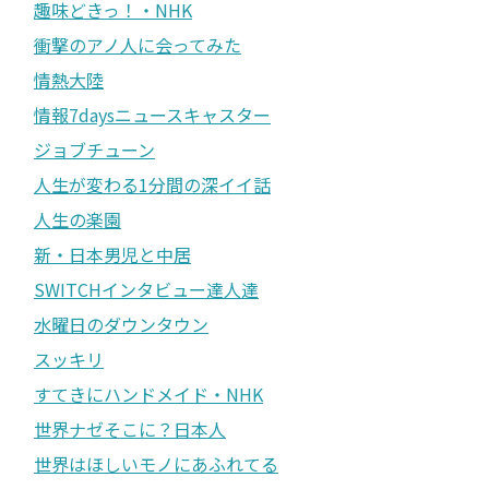
趣味どきっ！・NHK
衝撃のアノ人に会ってみた
情熱大陸
情報7daysニュースキャスター
ジョブチューン
人生が変わる1分間の深イイ話
人生の楽園
新・日本男児と中居
SWITCHインタビュー達人達
水曜日のダウンタウン
スッキリ
すてきにハンドメイド・NHK
世界ナゼそこに？日本人
世界はほしいモノにあふれてる