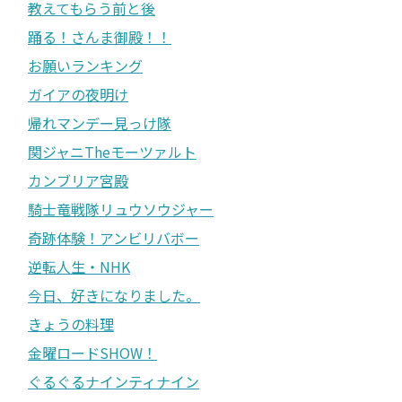
教えてもらう前と後
踊る！さんま御殿！！
お願いランキング
ガイアの夜明け
帰れマンデー見っけ隊
関ジャニTheモーツァルト
カンブリア宮殿
騎士竜戦隊リュウソウジャー
奇跡体験！アンビリバボー
逆転人生・NHK
今日、好きになりました。
きょうの料理
金曜ロードSHOW！
ぐるぐるナインティナイン