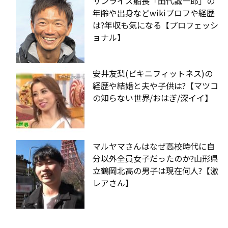
サンライズ船長「田代誠一郎」の
年齢や出身などwikiプロフや経歴
は?年収も気になる【プロフェッシ
ョナル】
安井友梨(ビキニフィットネス)の
経歴や結婚と夫や子供は?【マツコ
の知らない世界/おはぎ/深イイ】
マルヤマさんはなぜ高校時代に自
分以外全員女子だったのか?山形県
立鶴岡北高の男子は現在何人?【激
レアさん】