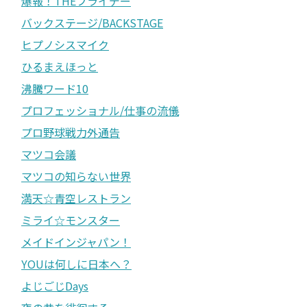
爆報！THEフライデー
バックステージ/BACKSTAGE
ヒプノシスマイク
ひるまえほっと
沸騰ワード10
プロフェッショナル/仕事の流儀
プロ野球戦力外通告
マツコ会議
マツコの知らない世界
満天☆青空レストラン
ミライ☆モンスター
メイドインジャパン！
YOUは何しに日本へ？
よじごじDays