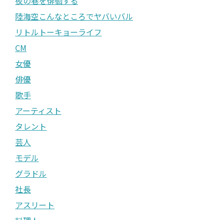
夜の巷を徘徊する
陸海空こんなところでヤバいバル
リトルトーキョーライフ
CM
女優
俳優
歌手
アーティスト
タレント
芸人
モデル
グラドル
社長
アスリート