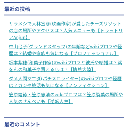
最近の投稿
サラメシで大林宣彦(映画作家)が愛したチーズリゾット
の店の場所やアクセスは？人気メニューも【トラットリ
アAnjun】
中山弓子(グランドスタッフ)の年齢などwikiプロフや経
歴は？結婚や家族も気になる【プロフェッショナル】
坂本紫穗(和菓子作家)のwikiプロフと彼氏や結婚は？紫
をんの和菓子や買える店は？【情熱大陸】
ダメ人間マエダ(パチスロライター)のwikiプロフや経歴
は？ガンや終活も気になる【ノンフィクション】
笠原健徳・笠原忠清のwikiプロフは？笠原製菓の場所や
人気のせんべいも【逆転人生】
最近のコメント