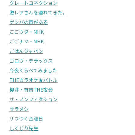
グレートコネクション
激レアさんを連れてきた。
ゲンバの声がある
ごごウタ・NHK
ごごナマ・NHK
ごはんジャパン
ゴロウ・デラックス
今夜くらべてみました
THEカラオケ★バトル
櫻井・有吉THE夜会
ザ・ノンフィクション
サラメシ
ザワつく金曜日
しくじり先生