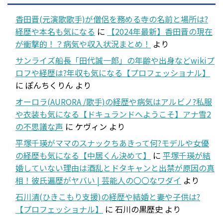
香田晋(元演歌歌手)が僧侶を務める寺の名前と場所は?
経歴や本名も気になる
に
【2024年最新】香田晋の現在
が衝撃的！？病気や収入状況まとめ！
より
サンライズ船長「田代誠一郎」の年齢や出身などwikiプ
ロフや経歴は?年収も気になる【プロフェッショナル】
に
ぽんちくりん
より
オーロラ(AURORA /歌手)の経歴や病気はアルビノ?私服
や衣装も気になる【ドキュランドへようこそ】アナ雪2
の不思議な声
に
ケヴィン
より
平塚千瑛がママのスナックちあきって何?モデルや女優
の経歴も気になる【中居くん決めて】
に
平塚千瑛が結
婚していない理由は酒乱とドタキャンと出禁が原因の真
相！彼氏遍歴がヤバい | 芸能人の〇〇なワダイ
より
石川清(ひきこもり支援)の経歴や結婚と妻や子供は?
【プロフェッショナル】
に
石川の黒歴史
より