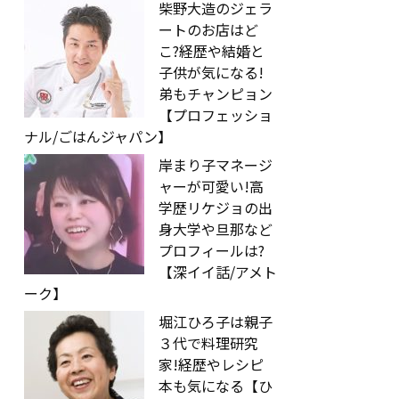
柴野大造のジェラ
ートのお店はど
こ?経歴や結婚と
子供が気になる!
弟もチャンピョン
【プロフェッショ
ナル/ごはんジャパン】
岸まり子マネージ
ャーが可愛い!高
学歴リケジョの出
身大学や旦那など
プロフィールは?
【深イイ話/アメト
ーク】
堀江ひろ子は親子
３代で料理研究
家!経歴やレシピ
本も気になる【ひ