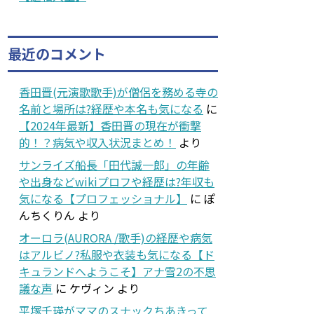
最近のコメント
香田晋(元演歌歌手)が僧侶を務める寺の
名前と場所は?経歴や本名も気になる
に
【2024年最新】香田晋の現在が衝撃
的！？病気や収入状況まとめ！
より
サンライズ船長「田代誠一郎」の年齢
や出身などwikiプロフや経歴は?年収も
気になる【プロフェッショナル】
に
ぽ
んちくりん
より
オーロラ(AURORA /歌手)の経歴や病気
はアルビノ?私服や衣装も気になる【ド
キュランドへようこそ】アナ雪2の不思
議な声
に
ケヴィン
より
平塚千瑛がママのスナックちあきって