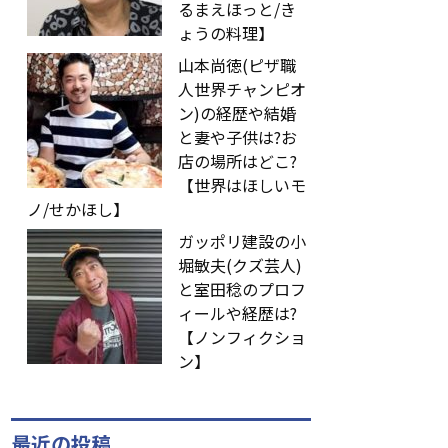
るまえほっと/き
ょうの料理】
山本尚徳(ピザ職
人世界チャンピオ
ン)の経歴や結婚
と妻や子供は?お
店の場所はどこ?
【世界はほしいモ
ノ/せかほし】
ガッポリ建設の小
堀敏夫(クズ芸人)
と室田稔のプロフ
ィールや経歴は?
【ノンフィクショ
ン】
最近の投稿