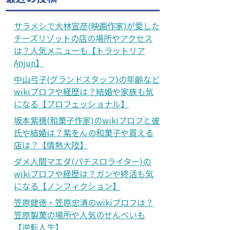
サラメシで大林宣彦(映画作家)が愛した
チーズリゾットの店の場所やアクセス
は？人気メニューも【トラットリア
Anjun】
中山弓子(グランドスタッフ)の年齢など
wikiプロフや経歴は？結婚や家族も気
になる【プロフェッショナル】
坂本紫穗(和菓子作家)のwikiプロフと彼
氏や結婚は？紫をんの和菓子や買える
店は？【情熱大陸】
ダメ人間マエダ(パチスロライター)の
wikiプロフや経歴は？ガンや終活も気
になる【ノンフィクション】
笠原健徳・笠原忠清のwikiプロフは？
笠原製菓の場所や人気のせんべいも
【逆転人生】