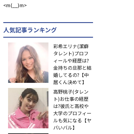
<m(__)m>
人気記事ランキング
彩希エリナ(潔癖
タレント)プロフ
ィールや経歴は?
金持ちの旦那と結
婚してるの?【中
居くん決めて】
高野桃子(タレン
ト)お仕事の経歴
は?彼氏と高校や
大学のプロフィー
ルも気になる【ヤ
バいバル】