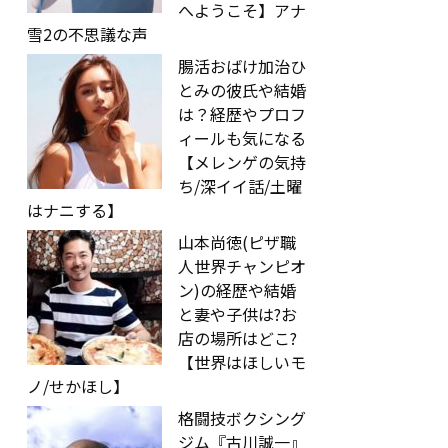
へようこそ】アナ
雪2の不思議な声
腸活おばけ加治ひ
とみの彼氏や結婚
は？経歴やプロフ
ィールも気になる
【メレンゲの気持
ち/深イイ話/土曜
はナニする】
山本尚徳(ピザ職
人世界チャンピオ
ン)の経歴や結婚
と妻や子供は?お
店の場所はどこ?
【世界はほしいモ
ノ/せかほし】
格闘技ボクシング
ジム『古川誠一』