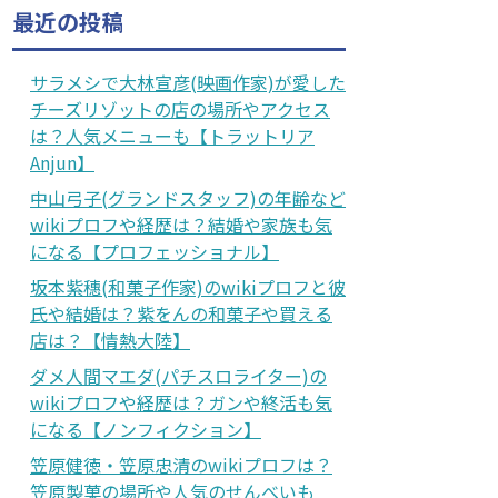
最近の投稿
サラメシで大林宣彦(映画作家)が愛した
チーズリゾットの店の場所やアクセス
は？人気メニューも【トラットリア
Anjun】
中山弓子(グランドスタッフ)の年齢など
wikiプロフや経歴は？結婚や家族も気
になる【プロフェッショナル】
坂本紫穗(和菓子作家)のwikiプロフと彼
氏や結婚は？紫をんの和菓子や買える
店は？【情熱大陸】
ダメ人間マエダ(パチスロライター)の
wikiプロフや経歴は？ガンや終活も気
になる【ノンフィクション】
笠原健徳・笠原忠清のwikiプロフは？
笠原製菓の場所や人気のせんべいも