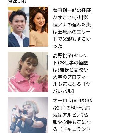
食品CM】
豊田剛一郎の経歴
がすごい!小川彩
佳アナの選んだ夫
は医療系のエリー
トで父親もすごか
った
高野桃子(タレン
ト)お仕事の経歴
は?彼氏と高校や
大学のプロフィー
ルも気になる【ヤ
バいバル】
オーロラ(AURORA
/歌手)の経歴や病
気はアルビノ?私
服や衣装も気にな
る【ドキュランド