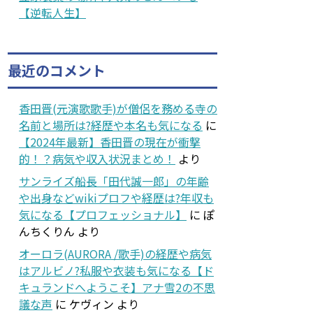
【逆転人生】
最近のコメント
香田晋(元演歌歌手)が僧侶を務める寺の
名前と場所は?経歴や本名も気になる
に
【2024年最新】香田晋の現在が衝撃
的！？病気や収入状況まとめ！
より
サンライズ船長「田代誠一郎」の年齢
や出身などwikiプロフや経歴は?年収も
気になる【プロフェッショナル】
に
ぽ
んちくりん
より
オーロラ(AURORA /歌手)の経歴や病気
はアルビノ?私服や衣装も気になる【ド
キュランドへようこそ】アナ雪2の不思
議な声
に
ケヴィン
より