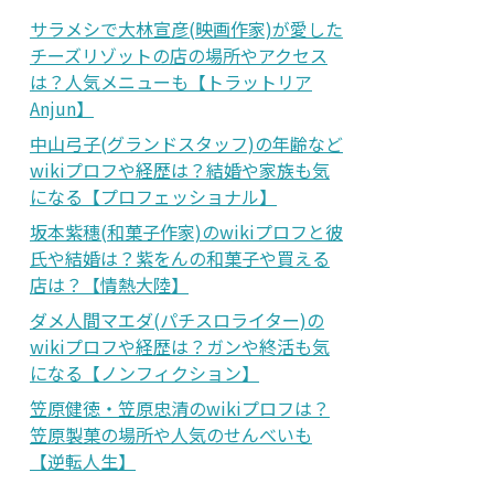
サラメシで大林宣彦(映画作家)が愛した
チーズリゾットの店の場所やアクセス
は？人気メニューも【トラットリア
Anjun】
中山弓子(グランドスタッフ)の年齢など
wikiプロフや経歴は？結婚や家族も気
になる【プロフェッショナル】
坂本紫穗(和菓子作家)のwikiプロフと彼
氏や結婚は？紫をんの和菓子や買える
店は？【情熱大陸】
ダメ人間マエダ(パチスロライター)の
wikiプロフや経歴は？ガンや終活も気
になる【ノンフィクション】
笠原健徳・笠原忠清のwikiプロフは？
笠原製菓の場所や人気のせんべいも
【逆転人生】