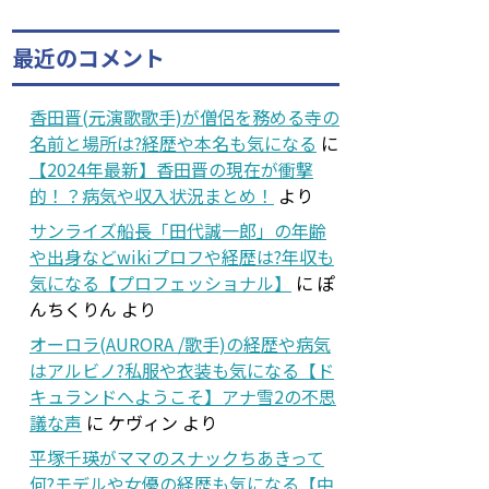
最近のコメント
香田晋(元演歌歌手)が僧侶を務める寺の
名前と場所は?経歴や本名も気になる
に
【2024年最新】香田晋の現在が衝撃
的！？病気や収入状況まとめ！
より
サンライズ船長「田代誠一郎」の年齢
や出身などwikiプロフや経歴は?年収も
気になる【プロフェッショナル】
に
ぽ
んちくりん
より
オーロラ(AURORA /歌手)の経歴や病気
はアルビノ?私服や衣装も気になる【ド
キュランドへようこそ】アナ雪2の不思
議な声
に
ケヴィン
より
平塚千瑛がママのスナックちあきって
何?モデルや女優の経歴も気になる【中