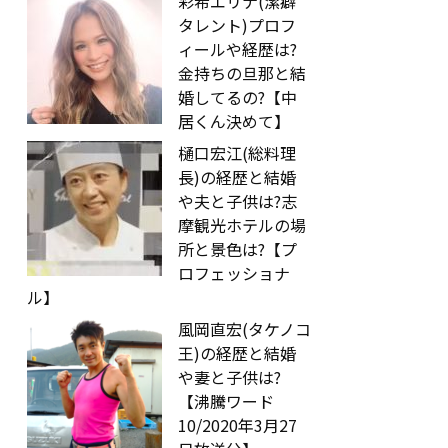
彩希エリナ(潔癖
タレント)プロフ
ィールや経歴は?
金持ちの旦那と結
婚してるの?【中
居くん決めて】
樋口宏江(総料理
長)の経歴と結婚
や夫と子供は?志
摩観光ホテルの場
所と景色は?【プ
ロフェッショナ
ル】
風岡直宏(タケノコ
王)の経歴と結婚
や妻と子供は?
【沸騰ワード
10/2020年3月27