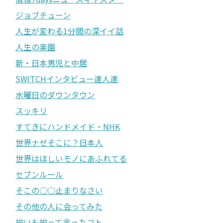
ジョブチューン
人生が変わる1分間の深イイ話
人生の楽園
新・日本男児と中居
SWITCHインタビュー達人達
水曜日のダウンタウン
スッキリ
すてきにハンドメイド・NHK
世界ナゼそこに？日本人
世界はほしいモノにあふれてる
セブンルール
そこの○○止まりなさい
その他の人に会ってみた
揃いも揃って言ったコト