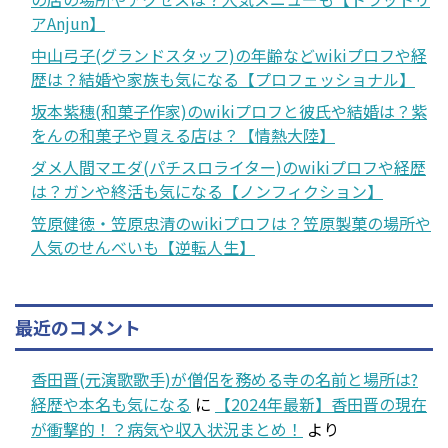
アAnjun】
中山弓子(グランドスタッフ)の年齢などwikiプロフや経
歴は？結婚や家族も気になる【プロフェッショナル】
坂本紫穗(和菓子作家)のwikiプロフと彼氏や結婚は？紫
をんの和菓子や買える店は？【情熱大陸】
ダメ人間マエダ(パチスロライター)のwikiプロフや経歴
は？ガンや終活も気になる【ノンフィクション】
笠原健徳・笠原忠清のwikiプロフは？笠原製菓の場所や
人気のせんべいも【逆転人生】
最近のコメント
香田晋(元演歌歌手)が僧侶を務める寺の名前と場所は?
経歴や本名も気になる
に
【2024年最新】香田晋の現在
が衝撃的！？病気や収入状況まとめ！
より