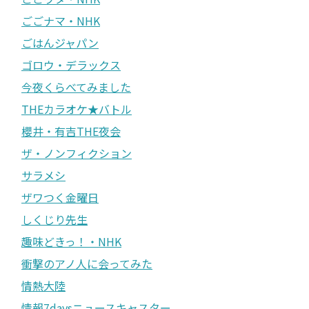
ごごナマ・NHK
ごはんジャパン
ゴロウ・デラックス
今夜くらべてみました
THEカラオケ★バトル
櫻井・有吉THE夜会
ザ・ノンフィクション
サラメシ
ザワつく金曜日
しくじり先生
趣味どきっ！・NHK
衝撃のアノ人に会ってみた
情熱大陸
情報7daysニュースキャスター