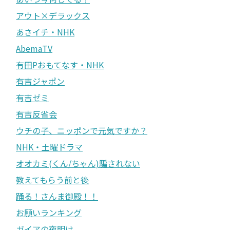
アウト×デラックス
あさイチ・NHK
AbemaTV
有田Pおもてなす・NHK
有吉ジャポン
有吉ゼミ
有吉反省会
ウチの子、ニッポンで元気ですか？
NHK・土曜ドラマ
オオカミ(くん/ちゃん)騙されない
教えてもらう前と後
踊る！さんま御殿！！
お願いランキング
ガイアの夜明け