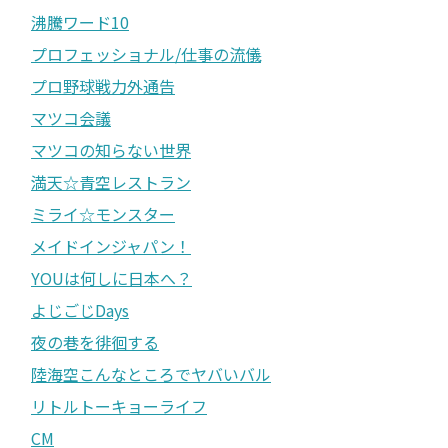
沸騰ワード10
プロフェッショナル/仕事の流儀
プロ野球戦力外通告
マツコ会議
マツコの知らない世界
満天☆青空レストラン
ミライ☆モンスター
メイドインジャパン！
YOUは何しに日本へ？
よじごじDays
夜の巷を徘徊する
陸海空こんなところでヤバいバル
リトルトーキョーライフ
CM