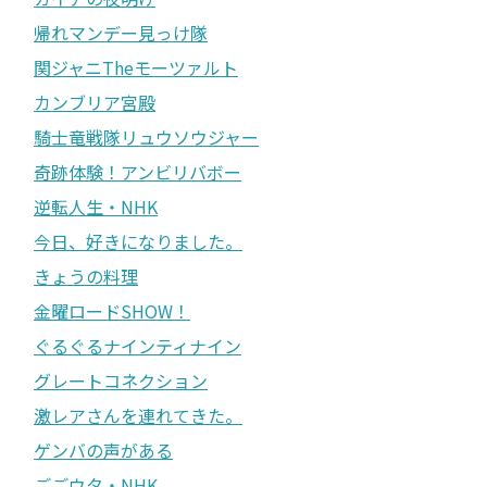
帰れマンデー見っけ隊
関ジャニTheモーツァルト
カンブリア宮殿
騎士竜戦隊リュウソウジャー
奇跡体験！アンビリバボー
逆転人生・NHK
今日、好きになりました。
きょうの料理
金曜ロードSHOW！
ぐるぐるナインティナイン
グレートコネクション
激レアさんを連れてきた。
ゲンバの声がある
ごごウタ・NHK