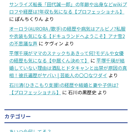
サンライズ船長「田代誠一郎」の年齢や出身などwikiプ
ロフや経歴は?年収も気になる【プロフェッショナル】
に
ぽんちくりん
より
オーロラ(AURORA /歌手)の経歴や病気はアルビノ?私服
や衣装も気になる【ドキュランドへようこそ】アナ雪2
の不思議な声
に
ケヴィン
より
平塚千瑛がママのスナックちあきって何?モデルや女優
の経歴も気になる【中居くん決めて】
に
平塚千瑛が結
婚していない理由は酒乱とドタキャンと出禁が原因の真
相！彼氏遍歴がヤバい | 芸能人の〇〇なワダイ
より
石川清(ひきこもり支援)の経歴や結婚と妻や子供は?
【プロフェッショナル】
に
石川の黒歴史
より
カテゴリー
あいつ今何してる？