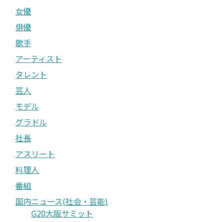
女優
俳優
歌手
アーティスト
タレント
芸人
モデル
グラドル
社長
アスリート
料理人
番組
国内ニュース(社会・芸能)
G20大阪サミット