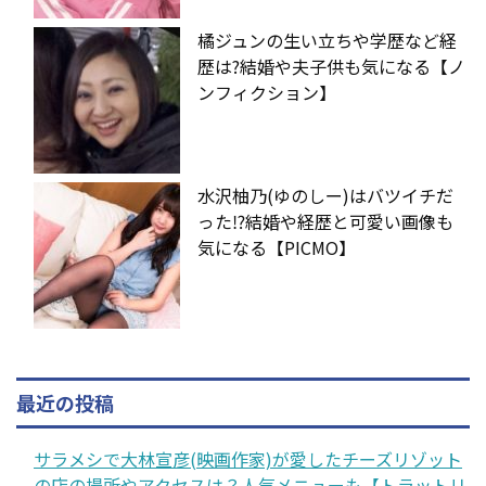
橘ジュンの生い立ちや学歴など経
歴は?結婚や夫子供も気になる【ノ
ンフィクション】
水沢柚乃(ゆのしー)はバツイチだ
った⁉︎結婚や経歴と可愛い画像も
気になる【PICMO】
最近の投稿
サラメシで大林宣彦(映画作家)が愛したチーズリゾット
の店の場所やアクセスは？人気メニューも【トラットリ