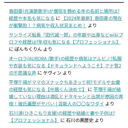
香田晋(元演歌歌手)が僧侶を務める寺の名前と場所は?
経歴や本名も気になる
に
【2024年最新】香田晋の現在
が衝撃的！？病気や収入状況まとめ！
より
サンライズ船長「田代誠一郎」の年齢や出身などwikiプ
ロフや経歴は?年収も気になる【プロフェッショナル】
に
ぽんちくりん
より
オーロラ(AURORA /歌手)の経歴や病気はアルビノ?私服
や衣装も気になる【ドキュランドへようこそ】アナ雪2
の不思議な声
に
ケヴィン
より
平塚千瑛がママのスナックちあきって何?モデルや女優
の経歴も気になる【中居くん決めて】
に
平塚千瑛が結
婚していない理由は酒乱とドタキャンと出禁が原因の真
相！彼氏遍歴がヤバい | 芸能人の〇〇なワダイ
より
石川清(ひきこもり支援)の経歴や結婚と妻や子供は?
【プロフェッショナル】
に
石川の黒歴史
より