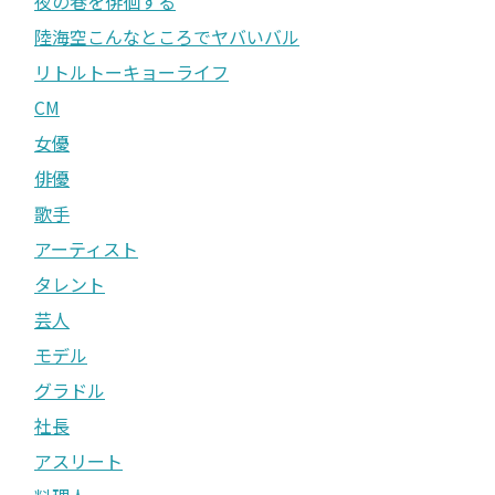
夜の巷を徘徊する
陸海空こんなところでヤバいバル
リトルトーキョーライフ
CM
女優
俳優
歌手
アーティスト
タレント
芸人
モデル
グラドル
社長
アスリート