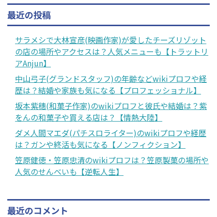
最近の投稿
サラメシで大林宣彦(映画作家)が愛したチーズリゾット
の店の場所やアクセスは？人気メニューも【トラットリ
アAnjun】
中山弓子(グランドスタッフ)の年齢などwikiプロフや経
歴は？結婚や家族も気になる【プロフェッショナル】
坂本紫穗(和菓子作家)のwikiプロフと彼氏や結婚は？紫
をんの和菓子や買える店は？【情熱大陸】
ダメ人間マエダ(パチスロライター)のwikiプロフや経歴
は？ガンや終活も気になる【ノンフィクション】
笠原健徳・笠原忠清のwikiプロフは？笠原製菓の場所や
人気のせんべいも【逆転人生】
最近のコメント