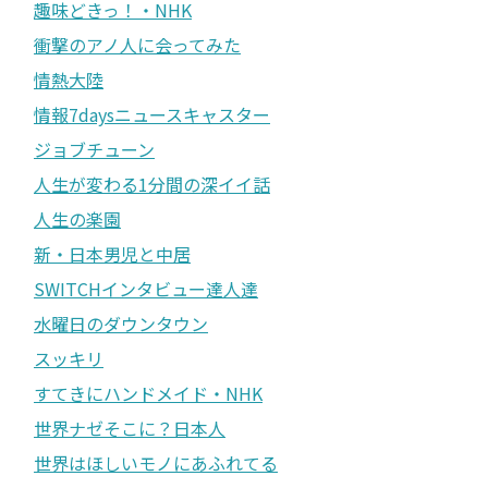
趣味どきっ！・NHK
衝撃のアノ人に会ってみた
情熱大陸
情報7daysニュースキャスター
ジョブチューン
人生が変わる1分間の深イイ話
人生の楽園
新・日本男児と中居
SWITCHインタビュー達人達
水曜日のダウンタウン
スッキリ
すてきにハンドメイド・NHK
世界ナゼそこに？日本人
世界はほしいモノにあふれてる