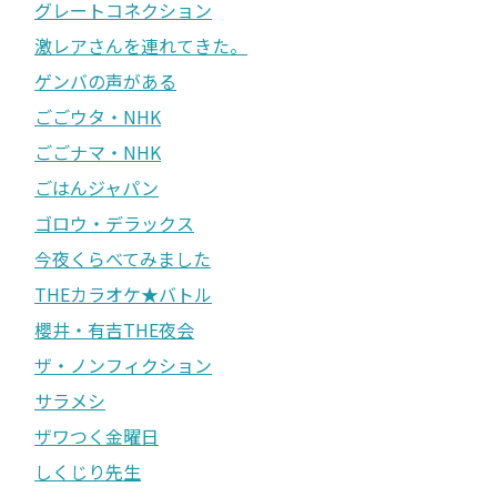
グレートコネクション
激レアさんを連れてきた。
ゲンバの声がある
ごごウタ・NHK
ごごナマ・NHK
ごはんジャパン
ゴロウ・デラックス
今夜くらべてみました
THEカラオケ★バトル
櫻井・有吉THE夜会
ザ・ノンフィクション
サラメシ
ザワつく金曜日
しくじり先生