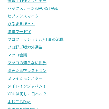
爆報！THEフライデー
バックステージ/BACKSTAGE
ヒプノシスマイク
ひるまえほっと
沸騰ワード10
プロフェッショナル/仕事の流儀
プロ野球戦力外通告
マツコ会議
マツコの知らない世界
満天☆青空レストラン
ミライ☆モンスター
メイドインジャパン！
YOUは何しに日本へ？
よじごじDays