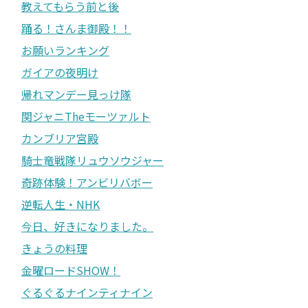
教えてもらう前と後
踊る！さんま御殿！！
お願いランキング
ガイアの夜明け
帰れマンデー見っけ隊
関ジャニTheモーツァルト
カンブリア宮殿
騎士竜戦隊リュウソウジャー
奇跡体験！アンビリバボー
逆転人生・NHK
今日、好きになりました。
きょうの料理
金曜ロードSHOW！
ぐるぐるナインティナイン