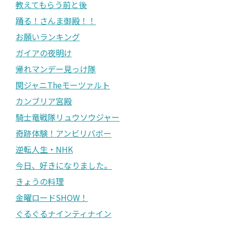
教えてもらう前と後
踊る！さんま御殿！！
お願いランキング
ガイアの夜明け
帰れマンデー見っけ隊
関ジャニTheモーツァルト
カンブリア宮殿
騎士竜戦隊リュウソウジャー
奇跡体験！アンビリバボー
逆転人生・NHK
今日、好きになりました。
きょうの料理
金曜ロードSHOW！
ぐるぐるナインティナイン