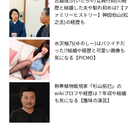
古舘理沙(いたちや/女興行師)の経
歴と結婚した夫や馴れ初めは?【フ
ァミリーヒストリー】神田伯山(松
之丞)の経歴も
水沢柚乃(ゆのしー)はバツイチだ
った⁉︎結婚や経歴と可愛い画像も
気になる【PICMO】
熱帯植物栽培家『杉山拓巳』の
wikiプロフや経歴は？年収や結婚
も気になる【趣味の演芸】