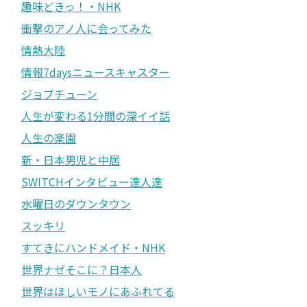
趣味どきっ！・NHK
衝撃のアノ人に会ってみた
情熱大陸
情報7daysニュースキャスター
ジョブチューン
人生が変わる1分間の深イイ話
人生の楽園
新・日本男児と中居
SWITCHインタビュー達人達
水曜日のダウンタウン
スッキリ
すてきにハンドメイド・NHK
世界ナゼそこに？日本人
世界はほしいモノにあふれてる