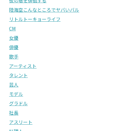
夜の巷を徘徊する
陸海空こんなところでヤバいバル
リトルトーキョーライフ
CM
女優
俳優
歌手
アーティスト
タレント
芸人
モデル
グラドル
社長
アスリート