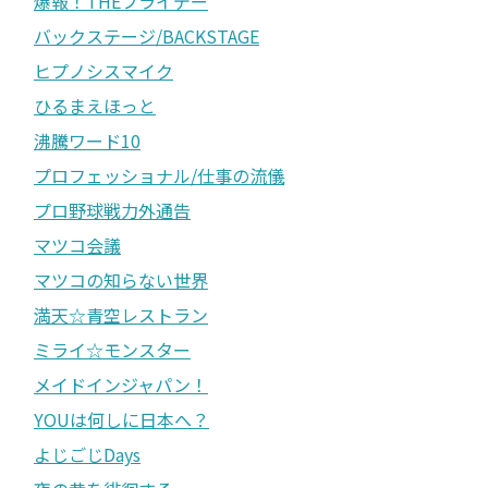
爆報！THEフライデー
バックステージ/BACKSTAGE
ヒプノシスマイク
ひるまえほっと
沸騰ワード10
プロフェッショナル/仕事の流儀
プロ野球戦力外通告
マツコ会議
マツコの知らない世界
満天☆青空レストラン
ミライ☆モンスター
メイドインジャパン！
YOUは何しに日本へ？
よじごじDays