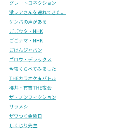
グレートコネクション
激レアさんを連れてきた。
ゲンバの声がある
ごごウタ・NHK
ごごナマ・NHK
ごはんジャパン
ゴロウ・デラックス
今夜くらべてみました
THEカラオケ★バトル
櫻井・有吉THE夜会
ザ・ノンフィクション
サラメシ
ザワつく金曜日
しくじり先生