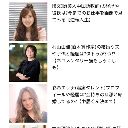
段文凝(美人中国語教師)の経歴や
彼氏は?今までのお仕事を画像で見
てみる【逆転人生】
村山由佳(直木賞作家)の結婚や夫
や子供と経歴は?タトゥが3つ!?
【ネコメンタリー猫もしゃくし
も】
彩希エリナ(潔癖タレント)プロフ
ィールや経歴は?金持ちの旦那と結
婚してるの?【中居くん決めて】