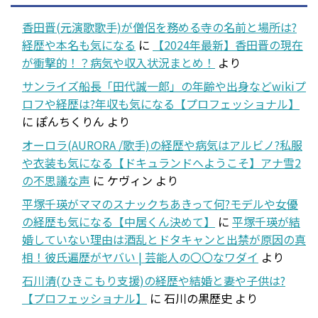
香田晋(元演歌歌手)が僧侶を務める寺の名前と場所は?
経歴や本名も気になる
に
【2024年最新】香田晋の現在
が衝撃的！？病気や収入状況まとめ！
より
サンライズ船長「田代誠一郎」の年齢や出身などwikiプ
ロフや経歴は?年収も気になる【プロフェッショナル】
に
ぽんちくりん
より
オーロラ(AURORA /歌手)の経歴や病気はアルビノ?私服
や衣装も気になる【ドキュランドへようこそ】アナ雪2
の不思議な声
に
ケヴィン
より
平塚千瑛がママのスナックちあきって何?モデルや女優
の経歴も気になる【中居くん決めて】
に
平塚千瑛が結
婚していない理由は酒乱とドタキャンと出禁が原因の真
相！彼氏遍歴がヤバい | 芸能人の〇〇なワダイ
より
石川清(ひきこもり支援)の経歴や結婚と妻や子供は?
【プロフェッショナル】
に
石川の黒歴史
より