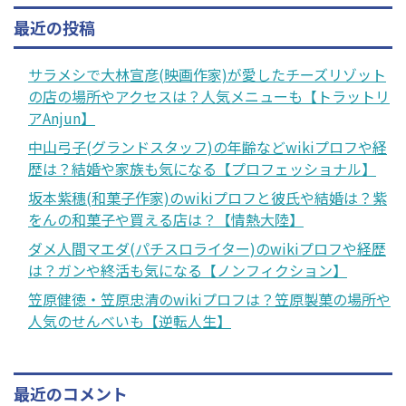
最近の投稿
サラメシで大林宣彦(映画作家)が愛したチーズリゾット
の店の場所やアクセスは？人気メニューも【トラットリ
アAnjun】
中山弓子(グランドスタッフ)の年齢などwikiプロフや経
歴は？結婚や家族も気になる【プロフェッショナル】
坂本紫穗(和菓子作家)のwikiプロフと彼氏や結婚は？紫
をんの和菓子や買える店は？【情熱大陸】
ダメ人間マエダ(パチスロライター)のwikiプロフや経歴
は？ガンや終活も気になる【ノンフィクション】
笠原健徳・笠原忠清のwikiプロフは？笠原製菓の場所や
人気のせんべいも【逆転人生】
最近のコメント