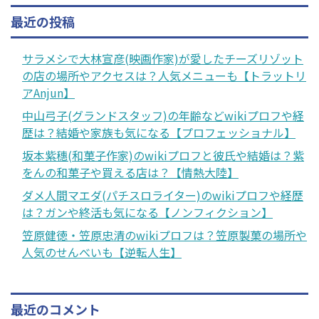
最近の投稿
サラメシで大林宣彦(映画作家)が愛したチーズリゾット
の店の場所やアクセスは？人気メニューも【トラットリ
アAnjun】
中山弓子(グランドスタッフ)の年齢などwikiプロフや経
歴は？結婚や家族も気になる【プロフェッショナル】
坂本紫穗(和菓子作家)のwikiプロフと彼氏や結婚は？紫
をんの和菓子や買える店は？【情熱大陸】
ダメ人間マエダ(パチスロライター)のwikiプロフや経歴
は？ガンや終活も気になる【ノンフィクション】
笠原健徳・笠原忠清のwikiプロフは？笠原製菓の場所や
人気のせんべいも【逆転人生】
最近のコメント