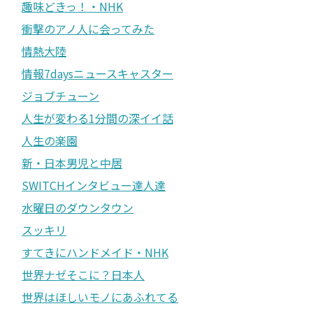
趣味どきっ！・NHK
衝撃のアノ人に会ってみた
情熱大陸
情報7daysニュースキャスター
ジョブチューン
人生が変わる1分間の深イイ話
人生の楽園
新・日本男児と中居
SWITCHインタビュー達人達
水曜日のダウンタウン
スッキリ
すてきにハンドメイド・NHK
世界ナゼそこに？日本人
世界はほしいモノにあふれてる