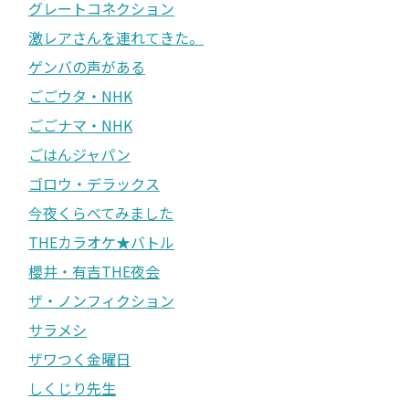
グレートコネクション
激レアさんを連れてきた。
ゲンバの声がある
ごごウタ・NHK
ごごナマ・NHK
ごはんジャパン
ゴロウ・デラックス
今夜くらべてみました
THEカラオケ★バトル
櫻井・有吉THE夜会
ザ・ノンフィクション
サラメシ
ザワつく金曜日
しくじり先生