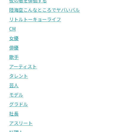
夜の巷を徘徊する
陸海空こんなところでヤバいバル
リトルトーキョーライフ
CM
女優
俳優
歌手
アーティスト
タレント
芸人
モデル
グラドル
社長
アスリート