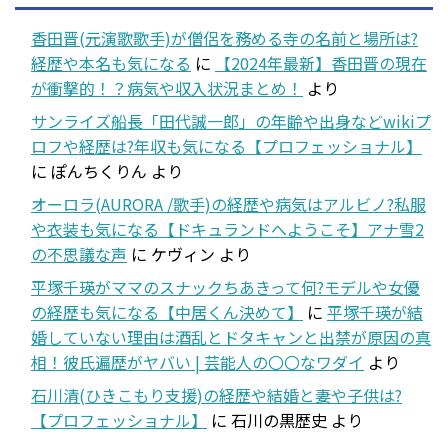
香田晋(元演歌歌手)が僧侶を務める寺の名前と場所は?
経歴や本名も気になる
に
【2024年最新】香田晋の現在
が衝撃的！？病気や収入状況まとめ！
より
サンライズ船長「田代誠一郎」の年齢や出身などwikiプ
ロフや経歴は?年収も気になる【プロフェッショナル】
に
ぽんちくりん
より
オーロラ(AURORA /歌手)の経歴や病気はアルビノ?私服
や衣装も気になる【ドキュランドへようこそ】アナ雪2
の不思議な声
に
ケヴィン
より
平塚千瑛がママのスナックちあきって何?モデルや女優
の経歴も気になる【中居くん決めて】
に
平塚千瑛が結
婚していない理由は酒乱とドタキャンと出禁が原因の真
相！彼氏遍歴がヤバい | 芸能人の〇〇なワダイ
より
石川清(ひきこもり支援)の経歴や結婚と妻や子供は?
【プロフェッショナル】
に
石川の黒歴史
より