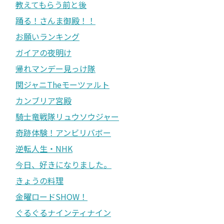
教えてもらう前と後
踊る！さんま御殿！！
お願いランキング
ガイアの夜明け
帰れマンデー見っけ隊
関ジャニTheモーツァルト
カンブリア宮殿
騎士竜戦隊リュウソウジャー
奇跡体験！アンビリバボー
逆転人生・NHK
今日、好きになりました。
きょうの料理
金曜ロードSHOW！
ぐるぐるナインティナイン