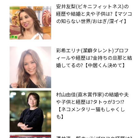
安井友梨(ビキニフィットネス)の
経歴や結婚と夫や子供は?【マツコ
の知らない世界/おはぎ/深イイ】
彩希エリナ(潔癖タレント)プロフ
ィールや経歴は?金持ちの旦那と結
婚してるの?【中居くん決めて】
村山由佳(直木賞作家)の結婚や夫
や子供と経歴は?タトゥが3つ!?
【ネコメンタリー猫もしゃくし
も】