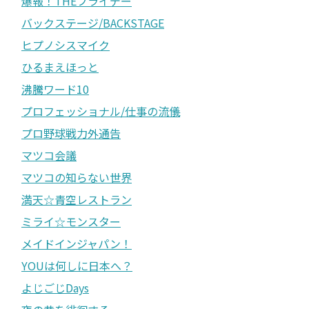
爆報！THEフライデー
バックステージ/BACKSTAGE
ヒプノシスマイク
ひるまえほっと
沸騰ワード10
プロフェッショナル/仕事の流儀
プロ野球戦力外通告
マツコ会議
マツコの知らない世界
満天☆青空レストラン
ミライ☆モンスター
メイドインジャパン！
YOUは何しに日本へ？
よじごじDays