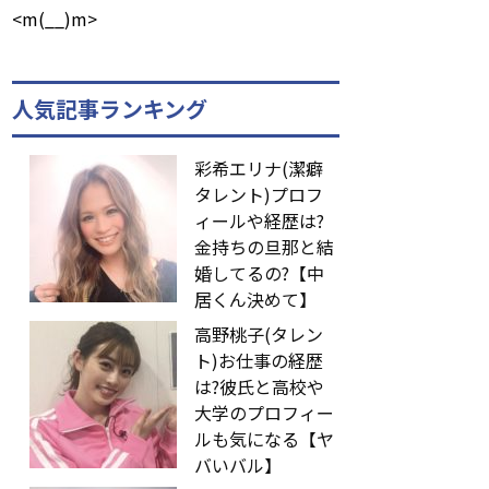
<m(__)m>
人気記事ランキング
彩希エリナ(潔癖
タレント)プロフ
ィールや経歴は?
金持ちの旦那と結
婚してるの?【中
居くん決めて】
高野桃子(タレン
ト)お仕事の経歴
は?彼氏と高校や
大学のプロフィー
ルも気になる【ヤ
バいバル】