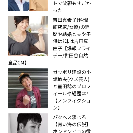
トで父親もすごか
った
吉田真希子(料理
研究家/女優)の経
歴や結婚と夫や子
供は?妹は吉田真
由子【爆報フライ
デー/世田谷自然
食品CM】
ガッポリ建設の小
堀敏夫(クズ芸人)
と室田稔のプロフ
ィールや経歴は?
【ノンフィクショ
ン】
パクヘス演じる
【青い海の伝説】
ホンドンビョの役