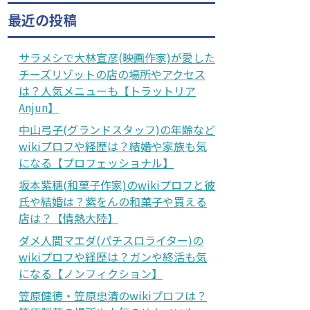
最近の投稿
サラメシで大林宣彦(映画作家)が愛した
チーズリゾットの店の場所やアクセス
は？人気メニューも【トラットリア
Anjun】
中山弓子(グランドスタッフ)の年齢など
wikiプロフや経歴は？結婚や家族も気
になる【プロフェッショナル】
坂本紫穗(和菓子作家)のwikiプロフと彼
氏や結婚は？紫をんの和菓子や買える
店は？【情熱大陸】
ダメ人間マエダ(パチスロライター)の
wikiプロフや経歴は？ガンや終活も気
になる【ノンフィクション】
笠原健徳・笠原忠清のwikiプロフは？