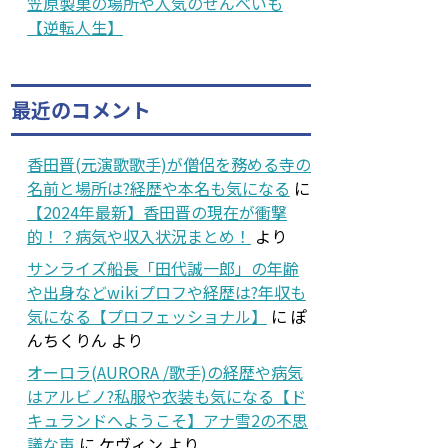
笠原製菓の場所や人気のせんべいも
【逆転人生】
最近のコメント
香田晋(元演歌歌手)が僧侶を務める寺の
名前と場所は?経歴や本名も気になる
に
【2024年最新】香田晋の現在が衝撃
的！？病気や収入状況まとめ！
より
サンライズ船長「田代誠一郎」の年齢
や出身などwikiプロフや経歴は?年収も
気になる【プロフェッショナル】
に
ぽ
んちくりん
より
オーロラ(AURORA /歌手)の経歴や病気
はアルビノ?私服や衣装も気になる【ド
キュランドへようこそ】アナ雪2の不思
議な声
に
ケヴィン
より