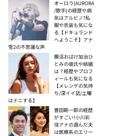
オーロラ(AURORA
/歌手)の経歴や病
気はアルビノ?私
服や衣装も気にな
る【ドキュランド
へようこそ】アナ
雪2の不思議な声
腸活おばけ加治ひ
とみの彼氏や結婚
は？経歴やプロフ
ィールも気になる
【メレンゲの気持
ち/深イイ話/土曜
はナニする】
豊田剛一郎の経歴
がすごい!小川彩
佳アナの選んだ夫
は医療系のエリー