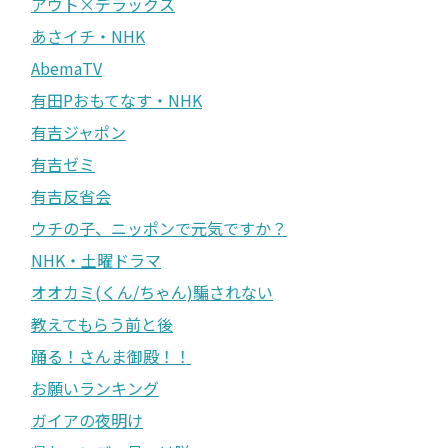
アウト×デラックス
あさイチ・NHK
AbemaTV
有田Pおもてなす・NHK
有吉ジャポン
有吉ゼミ
有吉反省会
ウチの子、ニッポンで元気ですか？
NHK・土曜ドラマ
オオカミ(くん/ちゃん)騙されない
教えてもらう前と後
踊る！さんま御殿！！
お願いランキング
ガイアの夜明け