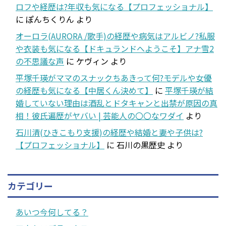
ロフや経歴は?年収も気になる【プロフェッショナル】
に
ぽんちくりん
より
オーロラ(AURORA /歌手)の経歴や病気はアルビノ?私服
や衣装も気になる【ドキュランドへようこそ】アナ雪2
の不思議な声
に
ケヴィン
より
平塚千瑛がママのスナックちあきって何?モデルや女優
の経歴も気になる【中居くん決めて】
に
平塚千瑛が結
婚していない理由は酒乱とドタキャンと出禁が原因の真
相！彼氏遍歴がヤバい | 芸能人の〇〇なワダイ
より
石川清(ひきこもり支援)の経歴や結婚と妻や子供は?
【プロフェッショナル】
に
石川の黒歴史
より
カテゴリー
あいつ今何してる？