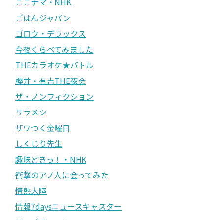
ごごナマ・NHK
ごはんジャパン
ゴロウ・デラックス
今夜くらべてみました
THEカラオケ★バトル
櫻井・有吉THE夜会
ザ・ノンフィクション
サラメシ
ザワつく金曜日
しくじり先生
趣味どきっ！・NHK
衝撃のアノ人に会ってみた
情熱大陸
情報7daysニュースキャスター