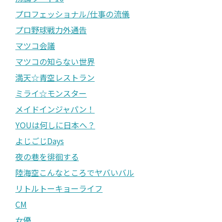
プロフェッショナル/仕事の流儀
プロ野球戦力外通告
マツコ会議
マツコの知らない世界
満天☆青空レストラン
ミライ☆モンスター
メイドインジャパン！
YOUは何しに日本へ？
よじごじDays
夜の巷を徘徊する
陸海空こんなところでヤバいバル
リトルトーキョーライフ
CM
女優