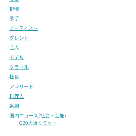
俳優
歌手
アーティスト
タレント
芸人
モデル
グラドル
社長
アスリート
料理人
番組
国内ニュース(社会・芸能)
G20大阪サミット