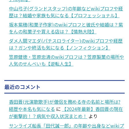
中山弓子(グランドスタッフ)の年齢などwikiプロフや経
歴は？結婚や家族も気になる【プロフェッショナル】
坂本紫穗(和菓子作家)のwikiプロフと彼氏や結婚は？紫
をんの和菓子や買える店は？【情熱大陸】
ダメ人間マエダ(パチスロライター)のwikiプロフや経歴
は？ガンや終活も気になる【ノンフィクション】
笠原健徳・笠原忠清のwikiプロフは？笠原製菓の場所や
人気のせんべいも【逆転人生】
最近のコメント
香田晋(元演歌歌手)が僧侶を務める寺の名前と場所は?
経歴や本名も気になる
に
【2024年最新】香田晋の現在
が衝撃的！？病気や収入状況まとめ！
より
サンライズ船長「田代誠一郎」の年齢や出身などwikiプ