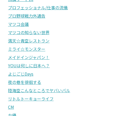
プロフェッショナル/仕事の流儀
プロ野球戦力外通告
マツコ会議
マツコの知らない世界
満天☆青空レストラン
ミライ☆モンスター
メイドインジャパン！
YOUは何しに日本へ？
よじごじDays
夜の巷を徘徊する
陸海空こんなところでヤバいバル
リトルトーキョーライフ
CM
女優