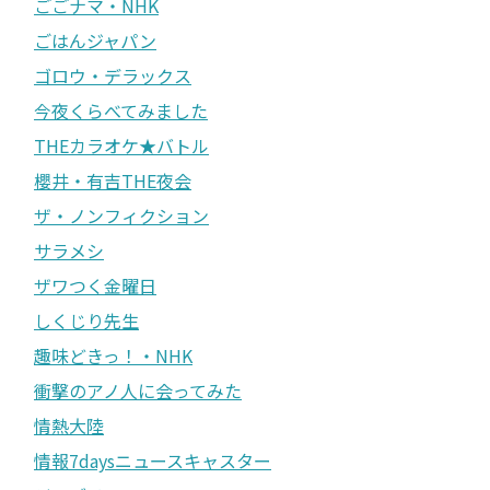
ごごナマ・NHK
ごはんジャパン
ゴロウ・デラックス
今夜くらべてみました
THEカラオケ★バトル
櫻井・有吉THE夜会
ザ・ノンフィクション
サラメシ
ザワつく金曜日
しくじり先生
趣味どきっ！・NHK
衝撃のアノ人に会ってみた
情熱大陸
情報7daysニュースキャスター