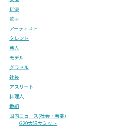
俳優
歌手
アーティスト
タレント
芸人
モデル
グラドル
社長
アスリート
料理人
番組
国内ニュース(社会・芸能)
G20大阪サミット