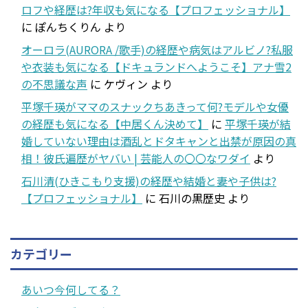
ロフや経歴は?年収も気になる【プロフェッショナル】
に
ぽんちくりん
より
オーロラ(AURORA /歌手)の経歴や病気はアルビノ?私服
や衣装も気になる【ドキュランドへようこそ】アナ雪2
の不思議な声
に
ケヴィン
より
平塚千瑛がママのスナックちあきって何?モデルや女優
の経歴も気になる【中居くん決めて】
に
平塚千瑛が結
婚していない理由は酒乱とドタキャンと出禁が原因の真
相！彼氏遍歴がヤバい | 芸能人の〇〇なワダイ
より
石川清(ひきこもり支援)の経歴や結婚と妻や子供は?
【プロフェッショナル】
に
石川の黒歴史
より
カテゴリー
あいつ今何してる？