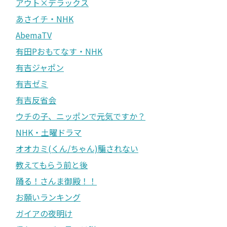
アウト×デラックス
あさイチ・NHK
AbemaTV
有田Pおもてなす・NHK
有吉ジャポン
有吉ゼミ
有吉反省会
ウチの子、ニッポンで元気ですか？
NHK・土曜ドラマ
オオカミ(くん/ちゃん)騙されない
教えてもらう前と後
踊る！さんま御殿！！
お願いランキング
ガイアの夜明け