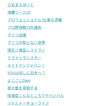
ひるまえほっと
沸騰ワード10
プロフェッショナル/仕事の流儀
プロ野球戦力外通告
マツコ会議
マツコの知らない世界
満天☆青空レストラン
ミライ☆モンスター
メイドインジャパン！
YOUは何しに日本へ？
よじごじDays
夜の巷を徘徊する
陸海空こんなところでヤバいバル
リトルトーキョーライフ