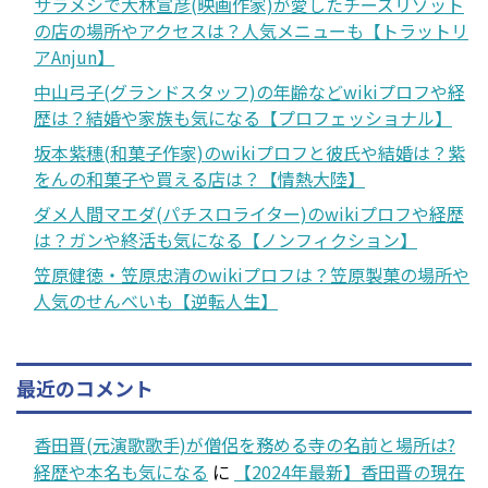
サラメシで大林宣彦(映画作家)が愛したチーズリゾット
の店の場所やアクセスは？人気メニューも【トラットリ
アAnjun】
中山弓子(グランドスタッフ)の年齢などwikiプロフや経
歴は？結婚や家族も気になる【プロフェッショナル】
坂本紫穗(和菓子作家)のwikiプロフと彼氏や結婚は？紫
をんの和菓子や買える店は？【情熱大陸】
ダメ人間マエダ(パチスロライター)のwikiプロフや経歴
は？ガンや終活も気になる【ノンフィクション】
笠原健徳・笠原忠清のwikiプロフは？笠原製菓の場所や
人気のせんべいも【逆転人生】
最近のコメント
香田晋(元演歌歌手)が僧侶を務める寺の名前と場所は?
経歴や本名も気になる
に
【2024年最新】香田晋の現在