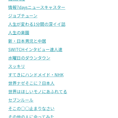
情報7daysニュースキャスター
ジョブチューン
人生が変わる1分間の深イイ話
人生の楽園
新・日本男児と中居
SWITCHインタビュー達人達
水曜日のダウンタウン
スッキリ
すてきにハンドメイド・NHK
世界ナゼそこに？日本人
世界はほしいモノにあふれてる
セブンルール
そこの○○止まりなさい
その他の人に会ってみた