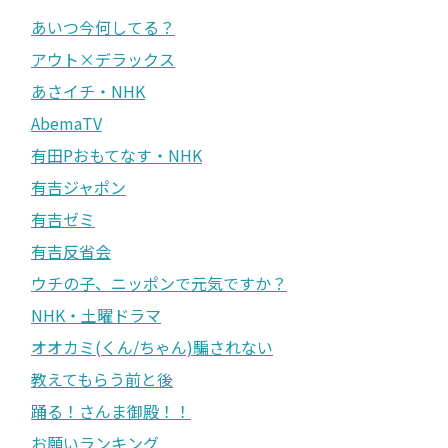
あいつ今何してる？
アウト×デラックス
あさイチ・NHK
AbemaTV
有田Pおもてなす・NHK
有吉ジャポン
有吉ゼミ
有吉反省会
ウチの子、ニッポンで元気ですか？
NHK・土曜ドラマ
オオカミ(くん/ちゃん)騙されない
教えてもらう前と後
踊る！さんま御殿！！
お願いランキング