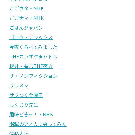
ごごウタ・NHK
ごごナマ・NHK
ごはんジャパン
ゴロウ・デラックス
今夜くらべてみました
THEカラオケ★バトル
櫻井・有吉THE夜会
ザ・ノンフィクション
サラメシ
ザワつく金曜日
しくじり先生
趣味どきっ！・NHK
衝撃のアノ人に会ってみた
情熱大陸