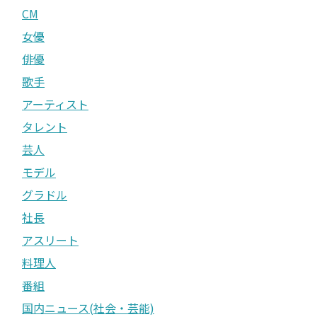
CM
女優
俳優
歌手
アーティスト
タレント
芸人
モデル
グラドル
社長
アスリート
料理人
番組
国内ニュース(社会・芸能)