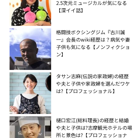
2.5次元ミュージカルが気になる
【深イイ話】
格闘技ボクシングジム『古川誠
一』会長のwiki経歴は？病気や妻
子供も気になる【ノンフィクショ
ン】
タサン志麻(伝説の家政婦)の経歴
や夫と子供や家政婦を選んだワケ
は?【プロフェッショナル】
樋口宏江(総料理長)の経歴と結婚
や夫と子供は?志摩観光ホテルの場
所と景色は?【プロフェッショナ