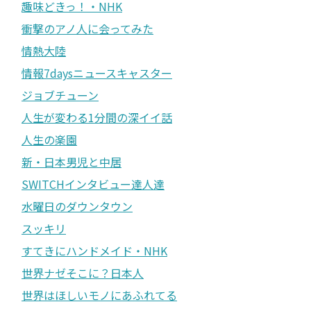
趣味どきっ！・NHK
衝撃のアノ人に会ってみた
情熱大陸
情報7daysニュースキャスター
ジョブチューン
人生が変わる1分間の深イイ話
人生の楽園
新・日本男児と中居
SWITCHインタビュー達人達
水曜日のダウンタウン
スッキリ
すてきにハンドメイド・NHK
世界ナゼそこに？日本人
世界はほしいモノにあふれてる