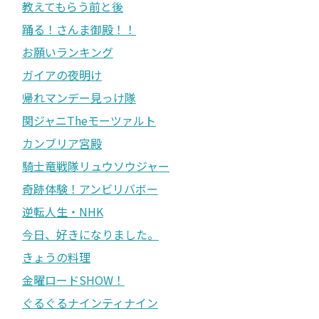
教えてもらう前と後
踊る！さんま御殿！！
お願いランキング
ガイアの夜明け
帰れマンデー見っけ隊
関ジャニTheモーツァルト
カンブリア宮殿
騎士竜戦隊リュウソウジャー
奇跡体験！アンビリバボー
逆転人生・NHK
今日、好きになりました。
きょうの料理
金曜ロードSHOW！
ぐるぐるナインティナイン