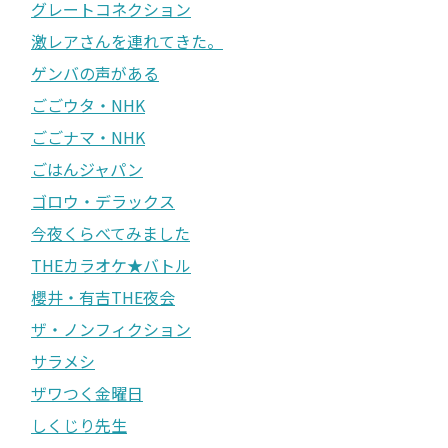
グレートコネクション
激レアさんを連れてきた。
ゲンバの声がある
ごごウタ・NHK
ごごナマ・NHK
ごはんジャパン
ゴロウ・デラックス
今夜くらべてみました
THEカラオケ★バトル
櫻井・有吉THE夜会
ザ・ノンフィクション
サラメシ
ザワつく金曜日
しくじり先生