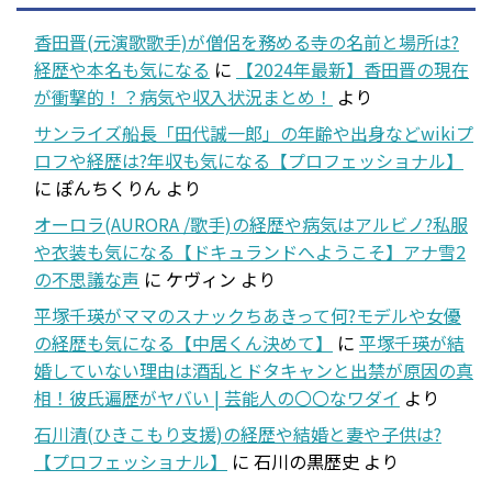
香田晋(元演歌歌手)が僧侶を務める寺の名前と場所は?
経歴や本名も気になる
に
【2024年最新】香田晋の現在
が衝撃的！？病気や収入状況まとめ！
より
サンライズ船長「田代誠一郎」の年齢や出身などwikiプ
ロフや経歴は?年収も気になる【プロフェッショナル】
に
ぽんちくりん
より
オーロラ(AURORA /歌手)の経歴や病気はアルビノ?私服
や衣装も気になる【ドキュランドへようこそ】アナ雪2
の不思議な声
に
ケヴィン
より
平塚千瑛がママのスナックちあきって何?モデルや女優
の経歴も気になる【中居くん決めて】
に
平塚千瑛が結
婚していない理由は酒乱とドタキャンと出禁が原因の真
相！彼氏遍歴がヤバい | 芸能人の〇〇なワダイ
より
石川清(ひきこもり支援)の経歴や結婚と妻や子供は?
【プロフェッショナル】
に
石川の黒歴史
より