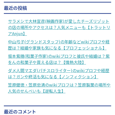
最近の投稿
サラメシで大林宣彦(映画作家)が愛したチーズリゾット
の店の場所やアクセスは？人気メニューも【トラットリ
アAnjun】
中山弓子(グランドスタッフ)の年齢などwikiプロフや経
歴は？結婚や家族も気になる【プロフェッショナル】
坂本紫穗(和菓子作家)のwikiプロフと彼氏や結婚は？紫
をんの和菓子や買える店は？【情熱大陸】
ダメ人間マエダ(パチスロライター)のwikiプロフや経歴
は？ガンや終活も気になる【ノンフィクション】
笠原健徳・笠原忠清のwikiプロフは？笠原製菓の場所や
人気のせんべいも【逆転人生】
最近のコメント