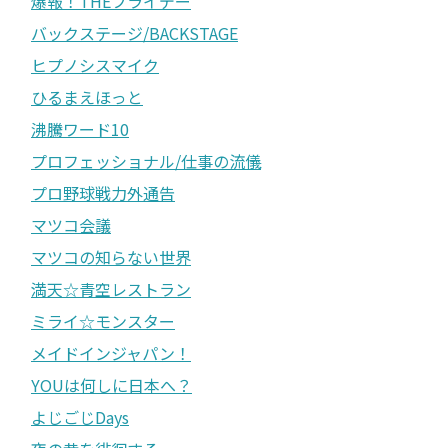
爆報！THEフライデー
バックステージ/BACKSTAGE
ヒプノシスマイク
ひるまえほっと
沸騰ワード10
プロフェッショナル/仕事の流儀
プロ野球戦力外通告
マツコ会議
マツコの知らない世界
満天☆青空レストラン
ミライ☆モンスター
メイドインジャパン！
YOUは何しに日本へ？
よじごじDays