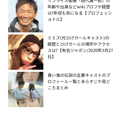
サンライズ船長「田代誠一郎」の
年齢や出身などwikiプロフや経歴
は?年収も気になる【プロフェッシ
ョナル】
ミミズ(元ひげガールキャスト)の
経歴とひげガールの場所やアクセ
スは?【有吉ジャポン/2020年3月27
日】
青い海の伝説の主要キャストのプ
ロフィール一覧とあらすじや見ど
ころまとめ