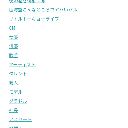
夜の巷を徘徊する
陸海空こんなところでヤバいバル
リトルトーキョーライフ
CM
女優
俳優
歌手
アーティスト
タレント
芸人
モデル
グラドル
社長
アスリート