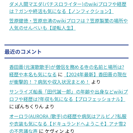
ダメ人間マエダ(パチスロライター)のwikiプロフや経歴
は？ガンや終活も気になる【ノンフィクション】
笠原健徳・笠原忠清のwikiプロフは？笠原製菓の場所や
人気のせんべいも【逆転人生】
最近のコメント
香田晋(元演歌歌手)が僧侶を務める寺の名前と場所は?
経歴や本名も気になる
に
【2024年最新】香田晋の現在
が衝撃的！？病気や収入状況まとめ！
より
サンライズ船長「田代誠一郎」の年齢や出身などwikiプ
ロフや経歴は?年収も気になる【プロフェッショナル】
に
ぽんちくりん
より
オーロラ(AURORA /歌手)の経歴や病気はアルビノ?私服
や衣装も気になる【ドキュランドへようこそ】アナ雪2
の不思議な声
に
ケヴィン
より