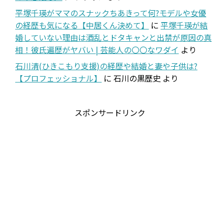
平塚千瑛がママのスナックちあきって何?モデルや女優
の経歴も気になる【中居くん決めて】
に
平塚千瑛が結
婚していない理由は酒乱とドタキャンと出禁が原因の真
相！彼氏遍歴がヤバい | 芸能人の〇〇なワダイ
より
石川清(ひきこもり支援)の経歴や結婚と妻や子供は?
【プロフェッショナル】
に
石川の黒歴史
より
スポンサードリンク