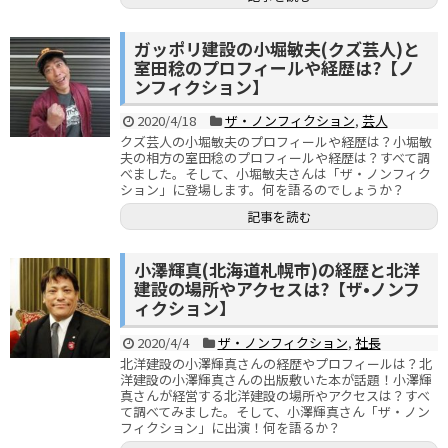
ガッポリ建設の小堀敏夫(クズ芸人)と
室田稔のプロフィールや経歴は?【ノ
ンフィクション】
2020/4/18
ザ・ノンフィクション
,
芸人
クズ芸人の小堀敏夫のプロフィールや経歴は？小堀敏
夫の相方の室田稔のプロフィールや経歴は？すべて調
べました。そして、小堀敏夫さんは「ザ・ノンフィク
ション」に登場します。何を語るのでしょうか？
記事を読む
小澤輝真(北海道札幌市)の経歴と北洋
建設の場所やアクセスは?【ザ•ノンフ
ィクション】
2020/4/4
ザ・ノンフィクション
,
社長
北洋建設の小澤輝真さんの経歴やプロフィールは？北
洋建設の小澤輝真さんの出版敷いた本が話題！小澤輝
真さんが経営する北洋建設の場所やアクセスは？すべ
て調べてみました。そして、小澤輝真さん「ザ・ノン
フィクション」に出演！何を語るか？