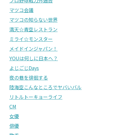
プロ野球戦力外通告
マツコ会議
マツコの知らない世界
満天☆青空レストラン
ミライ☆モンスター
メイドインジャパン！
YOUは何しに日本へ？
よじごじDays
夜の巷を徘徊する
陸海空こんなところでヤバいバル
リトルトーキョーライフ
CM
女優
俳優