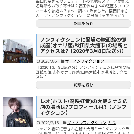
福田怜奈さんのシェアイートの低糖質スイーツが買え
る場所やお取り寄せは？福田怜奈さんの経歴やプロフ
ィールや結婚は？すべて調べてみました。福田怜奈さ
ん「ザ・ノンフィクション」に出演！何を語るか？
記事を読む
ノンフィクションに登場の映画館の御
成座(オナリ座/秋田県大館市)の場所と
アクセスは?【2020年3月8日放送分】
2020/3/6
ザ・ノンフィクション
【2020年3月8日放送分】ノンフィクションに登場の映
画館の御成座(オナリ座)秋田県大館市の場所とアクセ
スは？
記事を読む
レオ(ホスト/霧咲虹音)の大阪ミナミの
店の場所は?プロフィールは?【ノンフ
ィクション】
2020/2/16
ザ・ノンフィクション
,
社長
レオこと霧咲虹音さん在籍の大阪ミナミのホストクラ
ブの場所はどこ？ホストのレオこと霧咲虹音さんのプ