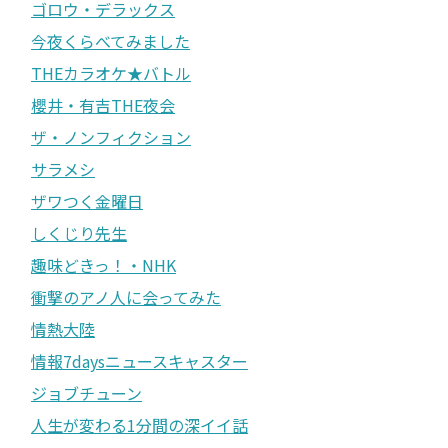
ゴロウ・デラックス
今夜くらべてみました
THEカラオケ★バトル
櫻井・有吉THE夜会
ザ・ノンフィクション
サラメシ
ザワつく金曜日
しくじり先生
趣味どきっ！・NHK
衝撃のアノ人に会ってみた
情熱大陸
情報7daysニュースキャスター
ジョブチューン
人生が変わる1分間の深イイ話