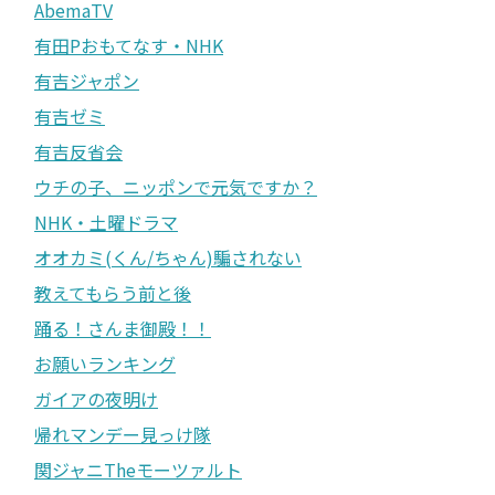
AbemaTV
有田Pおもてなす・NHK
有吉ジャポン
有吉ゼミ
有吉反省会
ウチの子、ニッポンで元気ですか？
NHK・土曜ドラマ
オオカミ(くん/ちゃん)騙されない
教えてもらう前と後
踊る！さんま御殿！！
お願いランキング
ガイアの夜明け
帰れマンデー見っけ隊
関ジャニTheモーツァルト