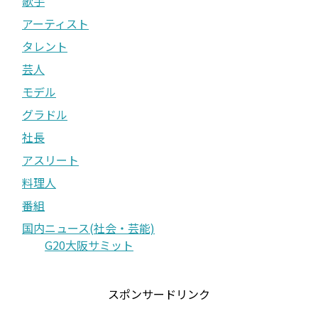
歌手
アーティスト
タレント
芸人
モデル
グラドル
社長
アスリート
料理人
番組
国内ニュース(社会・芸能)
G20大阪サミット
スポンサードリンク