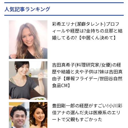
人気記事ランキング
彩希エリナ(潔癖タレント)プロフ
ィールや経歴は?金持ちの旦那と結
婚してるの?【中居くん決めて】
吉田真希子(料理研究家/女優)の経
歴や結婚と夫や子供は?妹は吉田真
由子【爆報フライデー/世田谷自然
食品CM】
豊田剛一郎の経歴がすごい!小川彩
佳アナの選んだ夫は医療系のエリ
ートで父親もすごかった