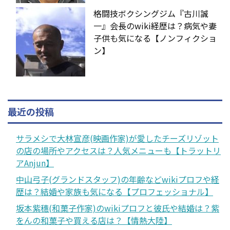
格闘技ボクシングジム『古川誠
一』会長のwiki経歴は？病気や妻
子供も気になる【ノンフィクショ
ン】
最近の投稿
サラメシで大林宣彦(映画作家)が愛したチーズリゾット
の店の場所やアクセスは？人気メニューも【トラットリ
アAnjun】
中山弓子(グランドスタッフ)の年齢などwikiプロフや経
歴は？結婚や家族も気になる【プロフェッショナル】
坂本紫穗(和菓子作家)のwikiプロフと彼氏や結婚は？紫
をんの和菓子や買える店は？【情熱大陸】