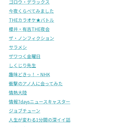
ゴロウ・デラックス
今夜くらべてみました
THEカラオケ★バトル
櫻井・有吉THE夜会
ザ・ノンフィクション
サラメシ
ザワつく金曜日
しくじり先生
趣味どきっ！・NHK
衝撃のアノ人に会ってみた
情熱大陸
情報7daysニュースキャスター
ジョブチューン
人生が変わる1分間の深イイ話