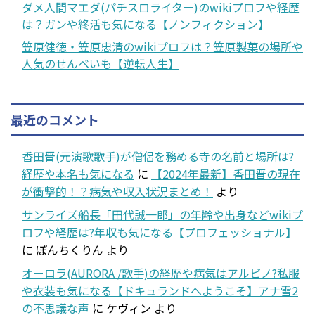
ダメ人間マエダ(パチスロライター)のwikiプロフや経歴
は？ガンや終活も気になる【ノンフィクション】
笠原健徳・笠原忠清のwikiプロフは？笠原製菓の場所や
人気のせんべいも【逆転人生】
最近のコメント
香田晋(元演歌歌手)が僧侶を務める寺の名前と場所は?
経歴や本名も気になる
に
【2024年最新】香田晋の現在
が衝撃的！？病気や収入状況まとめ！
より
サンライズ船長「田代誠一郎」の年齢や出身などwikiプ
ロフや経歴は?年収も気になる【プロフェッショナル】
に
ぽんちくりん
より
オーロラ(AURORA /歌手)の経歴や病気はアルビノ?私服
や衣装も気になる【ドキュランドへようこそ】アナ雪2
の不思議な声
に
ケヴィン
より