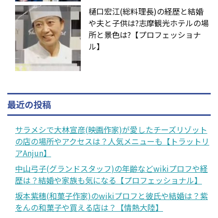
樋口宏江(総料理長)の経歴と結婚
や夫と子供は?志摩観光ホテルの場
所と景色は?【プロフェッショナ
ル】
最近の投稿
サラメシで大林宣彦(映画作家)が愛したチーズリゾット
の店の場所やアクセスは？人気メニューも【トラットリ
アAnjun】
中山弓子(グランドスタッフ)の年齢などwikiプロフや経
歴は？結婚や家族も気になる【プロフェッショナル】
坂本紫穗(和菓子作家)のwikiプロフと彼氏や結婚は？紫
をんの和菓子や買える店は？【情熱大陸】