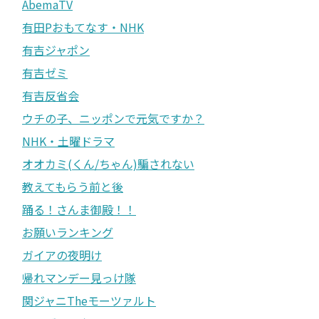
AbemaTV
有田Pおもてなす・NHK
有吉ジャポン
有吉ゼミ
有吉反省会
ウチの子、ニッポンで元気ですか？
NHK・土曜ドラマ
オオカミ(くん/ちゃん)騙されない
教えてもらう前と後
踊る！さんま御殿！！
お願いランキング
ガイアの夜明け
帰れマンデー見っけ隊
関ジャニTheモーツァルト