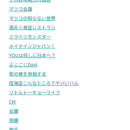
マツコ会議
マツコの知らない世界
満天☆青空レストラン
ミライ☆モンスター
メイドインジャパン！
YOUは何しに日本へ？
よじごじDays
夜の巷を徘徊する
陸海空こんなところでヤバいバル
リトルトーキョーライフ
CM
女優
俳優
歌手