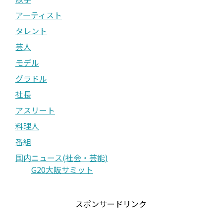
アーティスト
タレント
芸人
モデル
グラドル
社長
アスリート
料理人
番組
国内ニュース(社会・芸能)
G20大阪サミット
スポンサードリンク